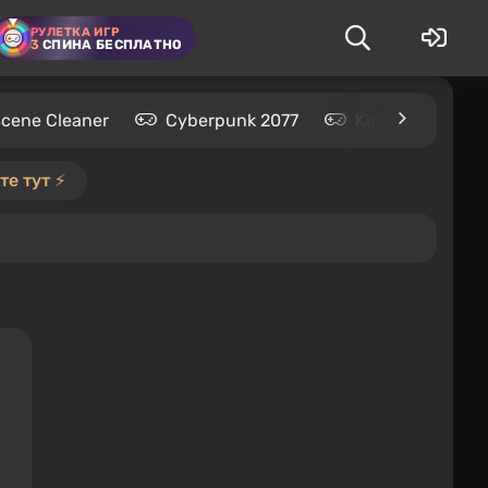
РУЛЕТКА ИГР
3
СПИНА БЕСПЛАТНО
Scene Cleaner
Cyberpunk 2077
Kingdom Come: 
е тут ⚡️
я