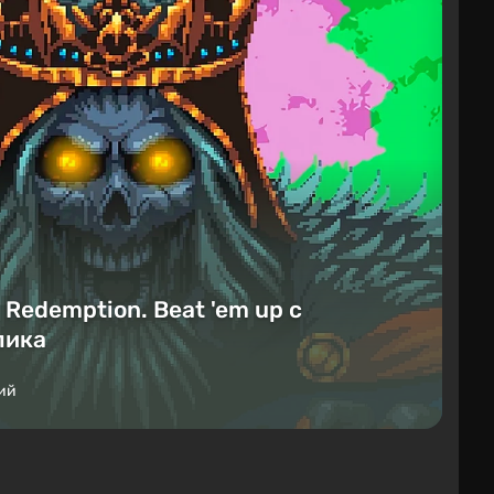
Redemption. Beat 'em up с
лика
ий