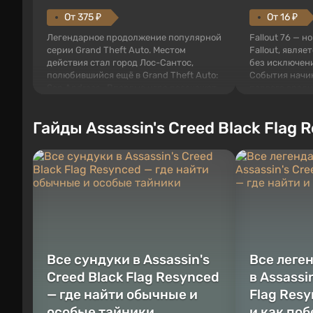
От 375 ₽
От 16 ₽
Легендарное продолжение популярной
Fallout 76 — н
серии Grand Theft Auto. Местом
Fallout, являе
действия стал город Лос-Сантос,
без исключени
полюбившийся ещё в Grand Theft Auto:
События начи
San Andreas . Впервые игра расскажет
первого среди
историю сразу трех персонажей:
задумке специ
Майкла, Тревора и Франклина, между
должно открыт
Гайды Assassin's Creed Black Flag 
которыми вы сможете переключаться в
как на Америк
любое время. Жанр и...
Место действия
Все сундуки в Assassin's
Все леге
Creed Black Flag Resynced
в Assassi
— где найти обычные и
Flag Resy
особые тайники
и как по