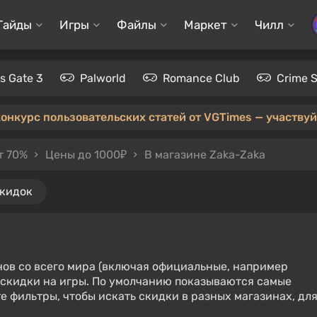
Гайды
Игры
Файлы
Маркет
Чилл
's Gate 3
Palworld
Romance Club
Crime 
конкурс пользовательских статей от VGTimes — участвуйт
т 70%
Цены до 1000₽
В магазине Zaka-Zaka
скидок
нов со всего мира (включая официальные, например
е скидки на игры. По умолчанию показываются самые
е фильтры, чтобы искать скидки в разных магазинах, дл