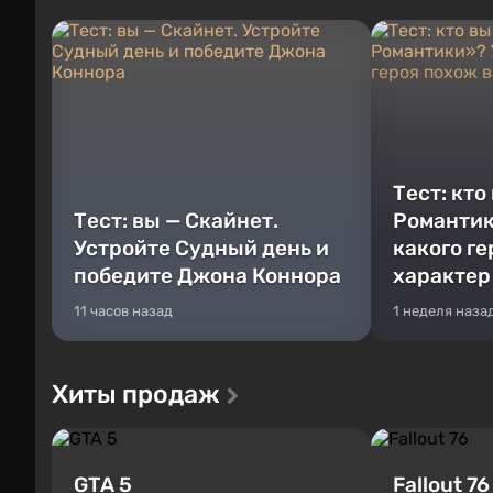
Тест: кто
Тест: вы — Скайнет.
Романтик
Устройте Судный день и
какого г
победите Джона Коннора
характер
11 часов назад
1 неделя наза
Хиты продаж
GTA 5
Fallout 76