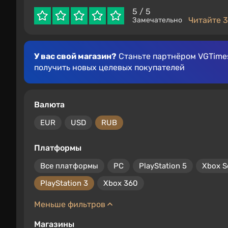
5
/ 5
Читайте 3
Замечательно
У вас свой магазин?
Станьте партнёром VGTimes
получить новых целевых покупателей
Валюта
EUR
USD
RUB
Платформы
Все платформы
PC
PlayStation 5
Xbox S
PlayStation 3
Xbox 360
Меньше фильтров
Магазины