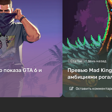
Статьи
1 день назад
 показа GTA 6 и
Превью Mad King 
амбициями рога
Оставить комментар