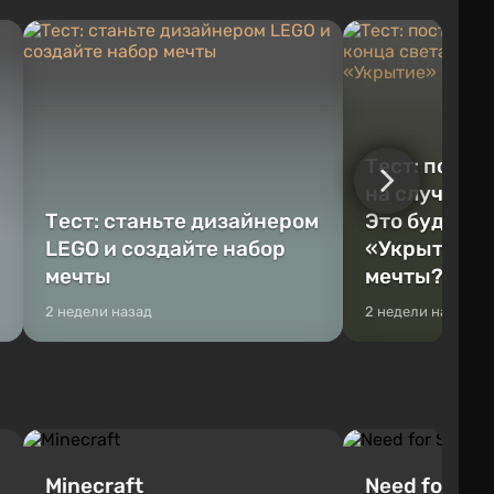
Тест: постр
на случай к
Тест: станьте дизайнером
Это будет Va
LEGO и создайте набор
«Укрытие» 
мечты
мечты?
2 недели назад
2 недели назад
Minecraft
Need for Spe