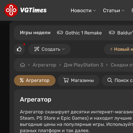
Новости
Статьи
Игры недели
Gothic 1 Remake
Baldur
Создать
⚡️ Новый 
Агрегатор
Для PlayStation 3
Скидки о
Агрегатор
Магазины
Поиск 
Агрегатор
Агрегатор сканирует десятки интернет-магази
Steam, PS Store и Epic Games) и находит лучши
выгодные цены на популярные игры. Используйт
разных платформ и так далее.