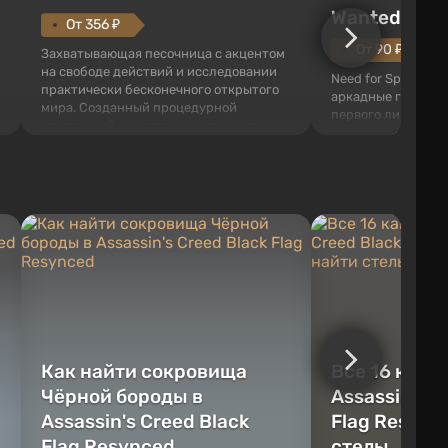
Wanted (201
От 356 ₽
От 90 ₽
Захватывающая песочница с акцентом
на свободе действий и исследовании
Need for Speed: Mo
практически бесконечного открытого
аркадные гонки с 
мира. Созданный процедурной
первого лица. В э
генерацией, он наполнен трехмерными
ждет огромный го
блоками, которые можно
который открыт дл
перерабатывать и создавать
большое количест
предметы, инструменты, оружие, а
объектов, а также
также строить здания и механизмы.
которые готовы на
Игроку дана по...
нарушите правила 
Как найти сокровища
Все 16 камн
Чёрной бороды в
Assassin's C
Assassin's Creed Black
Flag Resync
Flag Resynced
стелы