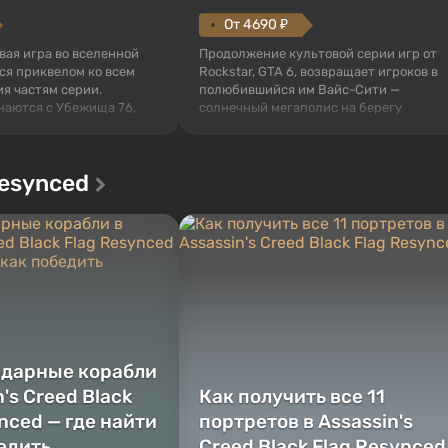
От 4690 ₽
овая игра во вселенной
Продолжение культовой серии игр от
тся приквелом ко всем
Rockstar, GTA 6, возвращает игроков в
я частям серии.
полюбившийся им Вайс-Сити —
наются с Убежища 76,
солнечный мегаполис на берегу
 построенных. Оно же, по
океана, где разворачивается
алистов Vault-Tec,
настоящий боевик в духе лучших
ься первым после того,
фильмов про мафию. В центре
Resynced
у упадут ядерные бомбы.
внимания Люсия и Джейсон — пара
 Fallout...
преступников, попавшая в серьезные
неприятности. И...
ндарные корабли
n's Creed Black
Как получить все 11
nced — где найти
портретов в Assassin's
бедить
Creed Black Flag Resynced