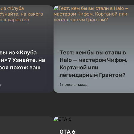
 вы из «Клуба
Тест: кем бы вы стали в
и»? Узнайте, на
Halo — мастером Чифом,
ероя похож ваш
Кортаной или
легендарным Грантом?
д
1 неделя назад
GTA 6