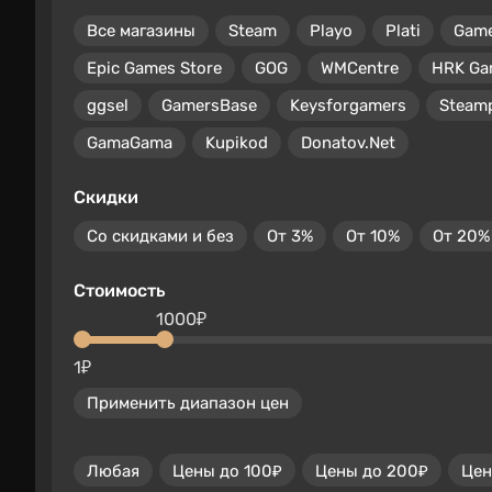
Все магазины
Steam
Playo
Plati
Gam
Epic Games Store
GOG
WMCentre
HRK Ga
ggsel
GamersBase
Keysforgamers
Steam
GamaGama
Kupikod
Donatov.Net
Скидки
Со скидками и без
От 3%
От 10%
От 20%
Стоимость
1000₽
1₽
Применить диапазон цен
Любая
Цены до 100₽
Цены до 200₽
Цен