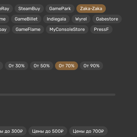
eRay
SteamBuy
GamePark
Zaka-Zaka
me
GameBillet
Indiegala
Wyrel
Gabestore
pay
GameFlame
MyConsoleStore
PressF
От 30%
От 50%
От 70%
От 90%
ы до 300₽
Цены до 500₽
Цены до 700₽