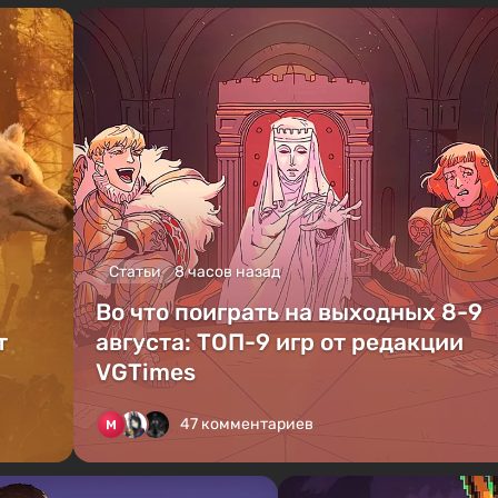
Статьи
8 часов назад
Во что поиграть на выходных 8-9
т
августа: ТОП-9 игр от редакции
VGTimes
47 комментариев