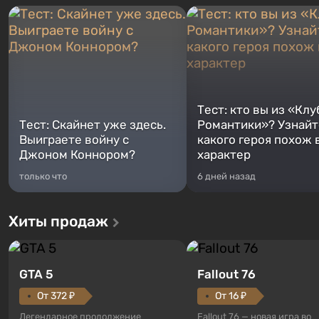
Тест: кто вы из «Клу
Тест: Скайнет уже здесь.
Романтики»? Узнайте
Выиграете войну с
какого героя похож 
Джоном Коннором?
характер
только что
6 дней назад
Хиты продаж
GTA 5
Fallout 76
От 372 ₽
От 16 ₽
Легендарное продолжение
Fallout 76 — новая игра во