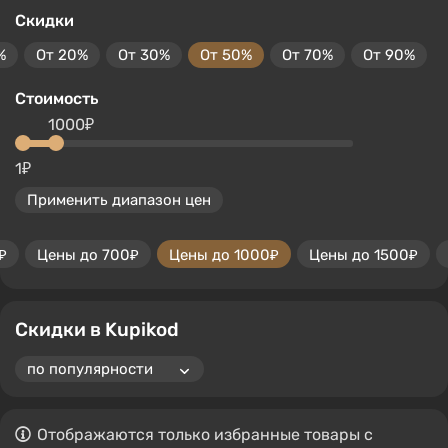
Скидки
%
От 20%
От 30%
От 50%
От 70%
От 90%
Стоимость
1000₽
1₽
Применить диапазон цен
₽
Цены до 700₽
Цены до 1000₽
Цены до 1500₽
Скидки в Kupikod
Отображаются только избранные товары с