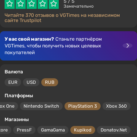
5
/ 5
Замечательно
Читайте 370 отзывов о VGTimes на независимом
сайте Trustpilot
У вас свой магазин?
Станьте партнёром
VGTimes, чтобы получить новых целевых
покупателей
Валюта
EUR
USD
RUB
Платформы
ox One
Nintendo Switch
PlayStation 3
Xbox 360
Магазины
tore
PressF
GamaGama
Kupikod
Donatov.Net