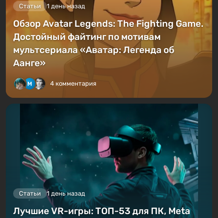
Статьи
1 день назад
Обзор Avatar Legends: The Fighting Game.
Достойный файтинг по мотивам
мультсериала «Аватар: Легенда об
Аанге»
4 комментария
Статьи
1 день назад
Лучшие VR-игры: ТОП-53 для ПК, Meta