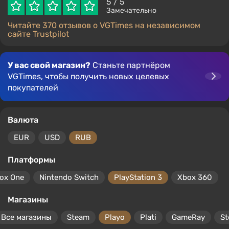
5
/ 5
Замечательно
Читайте 370 отзывов о VGTimes на независимом
сайте Trustpilot
У вас свой магазин?
Станьте партнёром
VGTimes, чтобы получить новых целевых
покупателей
Валюта
EUR
USD
RUB
Платформы
ox One
Nintendo Switch
PlayStation 3
Xbox 360
Магазины
Все магазины
Steam
Playo
Plati
GameRay
S