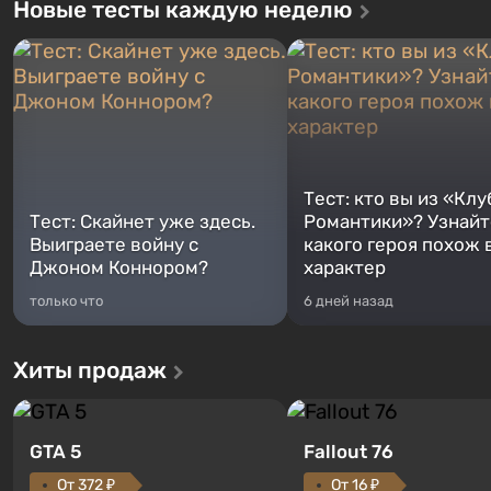
Новые тесты каждую неделю
Тест: кто вы из «Клу
Тест: Скайнет уже здесь.
Романтики»? Узнайте
Выиграете войну с
какого героя похож 
Джоном Коннором?
характер
только что
6 дней назад
Хиты продаж
GTA 5
Fallout 76
От 372 ₽
От 16 ₽