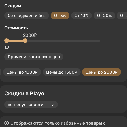
Скидки
Со скидками и без
От 3%
От 10%
От 20%
От
Стоимость
2000₽
1₽
Применить диапазон цен
Цены до 1000₽
Цены до 1500₽
Цены до 2000₽
Скидки в Playo
Отображаются только избранные товары с