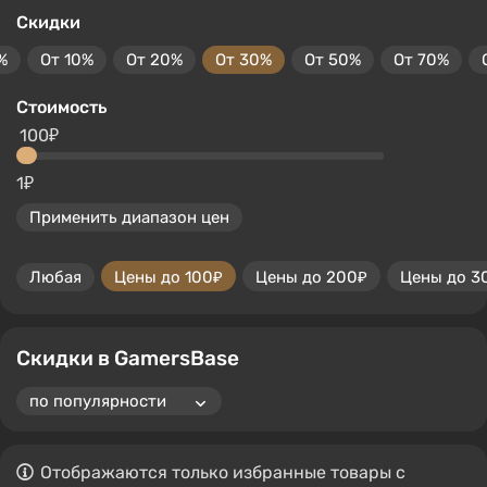
Скидки
%
От 10%
От 20%
От 30%
От 50%
От 70%
Стоимость
100₽
1₽
Применить диапазон цен
Любая
Цены до 100₽
Цены до 200₽
Цены до 3
Скидки в GamersBase
Отображаются только избранные товары с