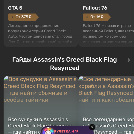
GTA 5
Fallout 76
От 375 ₽
От 16 ₽
Легендарное продолжение
Fallout 76 — новая игра во
популярной серии Grand Theft
вселенной Fallout, являетс
Auto. Местом действия стал город
приквелом ко всем без
Лос-Сантос, полюбившийся ещё в
исключения частям серии.
Grand Theft Auto: San Andreas .
События начинаются с Уб
Впервые игра расскажет историю
76, первого среди построе
сразу трех персонажей: Майкла,
Гайды Assassin's Creed Black Flag
Оно же, по задумке специа
Тревора и Франклина, между
Vault-Tec, должно открыть
Resynced
которыми вы сможете
первым после того, как на
переключаться в любое время.
Америку упадут ядерные б
Жанр и...
Место действия Fallout...
Все сундуки в Assassin's
Все легендарные ко
Creed Black Flag Resynced
в Assassin's Creed Bl
×
— где найти обычные и
Flag Resynced — где
РУЛЕТКА ИГР