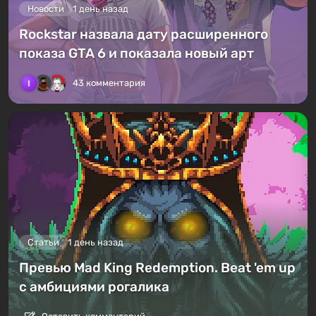
Новости
1 день назад
Rockstar назвала дату расширенного
показа GTA 6 и показала новый арт
43 комментария
Статьи
1 день назад
Превью Mad King Redemption. Beat 'em up
с амбициями рогалика