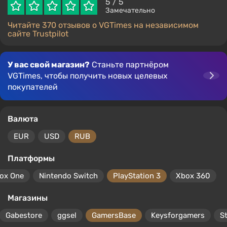
5
/ 5
Замечательно
Читайте 370 отзывов о VGTimes на независимом
сайте Trustpilot
У вас свой магазин?
Станьте партнёром
VGTimes, чтобы получить новых целевых
покупателей
Валюта
EUR
USD
RUB
Платформы
ox One
Nintendo Switch
PlayStation 3
Xbox 360
Магазины
Gabestore
ggsel
GamersBase
Keysforgamers
S