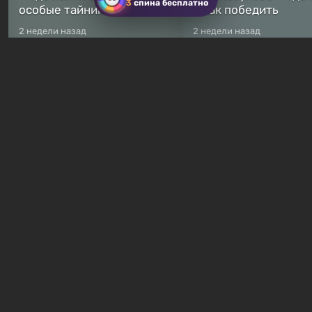
3
спина бесплатно
особые тайники
и как победить
2 недели назад
2 недели назад
Бесплатные раздачи
Халява: в Steam началась
В Steam навсегда
бесплатная раздача
бесплатными стали 
симулятора выживания
8 игр — среди них ес
Breathedge
хоррор с рейтингом
3 часа назад
7 часов назад
Гайды и руководства