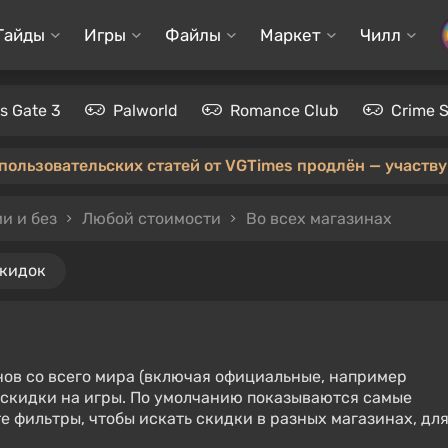
Гайды
Игры
Файлы
Маркет
Чилл
's Gate 3
Palworld
Romance Club
Crime 
 пользовательских статей от VGTimes продлён — участвуй
и и без
Любой стоимости
Во всех магазинах
скидок
нов со всего мира (включая официальные, например
е скидки на игры. По умолчанию показываются самые
е фильтры, чтобы искать скидки в разных магазинах, дл