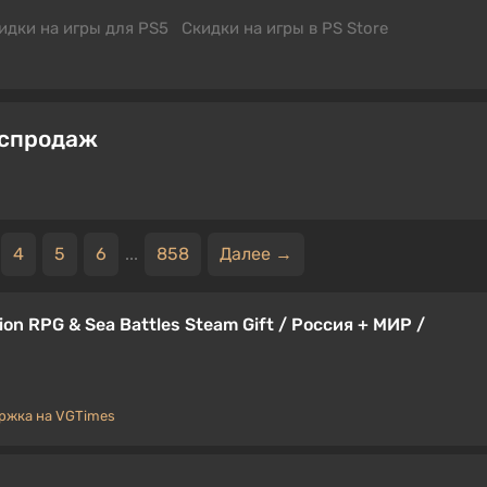
идки на игры для PS5
Скидки на игры в PS Store
аспродаж
4
5
6
...
858
Далее →
tion RPG & Sea Battles Steam Gift / Россия + МИР /
ржка на VGTimes