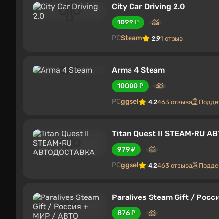
City Car Driving 2.0
1099 ₽
PC
Steam
2.9
1 отзыв
Arma 4 Steam
10000 ₽
PC
ggsel
4.2
463 отзыва
Подде
Titan Quest II STEAM•RU 
979 ₽
PC
ggsel
4.2
463 отзыва
Подде
Paralives Steam Gift / Рос
876 ₽