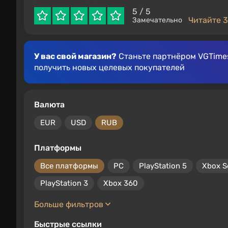
5
/ 5
Читайте 3
Замечательно
У вас свой магазин?
Станьте партнёром VGTimes
получить новых целевых покупателей
Валюта
EUR
USD
RUB
Платформы
Все платформы
PC
PlayStation 5
Xbox S
PlayStation 3
Xbox 360
Больше фильтров
Быстрые ссылки