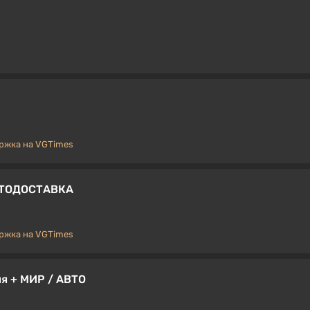
ржка на VGTimes
АВТОДОСТАВКА
ржка на VGTimes
сия + МИР / АВТО