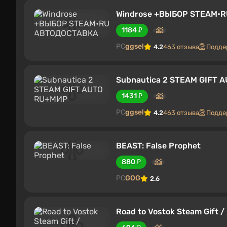
Windrose +ВЫБОР STEAM•
1184 ₽
PC
ggsel
4.2
463 отзыва
Подде
Subnautica 2 STEAM GIFT 
1431 ₽
PC
ggsel
4.2
463 отзыва
Подде
BEAST: False Prophet
880 ₽
PC
GOG
2.6
Road to Vostok Steam Gift 