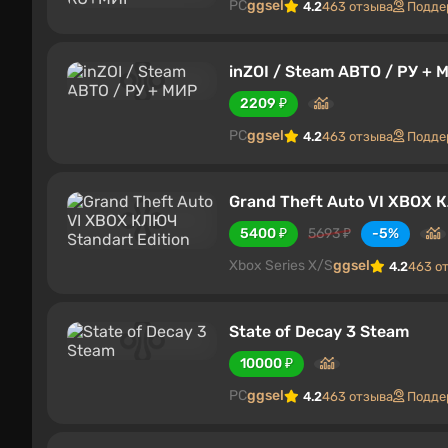
PC
ggsel
4.2
463 отзыва
Подде
inZOI / Steam АВТО / РУ + 
2209 ₽
PC
ggsel
4.2
463 отзыва
Подде
Grand Theft Auto VI XBOX 
5400 ₽
5693 ₽
-5%
Xbox Series X/S
ggsel
4.2
463 о
State of Decay 3 Steam
10000 ₽
PC
ggsel
4.2
463 отзыва
Подде