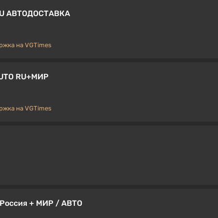
RU АВТОДОСТАВКА
ржка на VGTimes
AUTO RU+МИР
ржка на VGTimes
/ Россия + МИР / АВТО