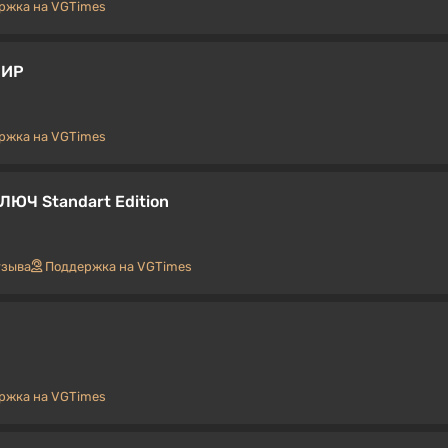
ржка на VGTimes
МИР
ржка на VGTimes
КЛЮЧ Standart Edition
тзыва
Поддержка на VGTimes
ржка на VGTimes