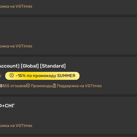
ржка на VGTimes
ржка на VGTimes
Account) [Global] [Standard]
-15% по промокоду SUMMER
.3
855 отзывов
Промокоды
Поддержка на VGTimes
РФ+СНГ
ржка на VGTimes