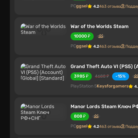
PC
ggsel
4.2
463 отзыва
Подде
War of the Worlds Steam
10000 ₽
PC
ggsel
4.2
463 отзыва
Подде
Grand Theft Auto VI (PS5) (
3985 ₽
4688 ₽
-15%
PlayStation 5
Keysforgamers
4
Manor Lords Steam Ключ 
808 ₽
PC
ggsel
4.2
463 отзыва
Подде