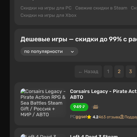
Скидки на игры для PC
Свежие скидки в Steam
Ск
Скидки на игры для Xbox
Дешевые игры — скидки до 99% с р
← Назад
1
2
3
Corsairs Legacy - Pirate Ac
АВТО
949 ₽
PC
ggsel
4.2
463 отзыва
Подде
Left 4 Dead 3 Steam