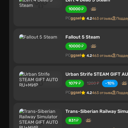
10000 ₽
PC
ggsel
4.2
463 отзыва
Подде
Fallout 5 Steam
10000 ₽
PC
ggsel
4.2
463 отзыва
Подде
Urban Strife STEAM GIFT 
1079 ₽
1200 ₽
-10%
PC
ggsel
4.2
463 отзыва
Подде
Trans-Siberian Railway Si
831 ₽