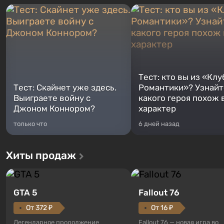
Тест: кто вы из «Клу
Тест: Скайнет уже здесь.
Романтики»? Узнайте
Выиграете войну с
какого героя похож 
Джоном Коннором?
характер
только что
6 дней назад
Хиты продаж
GTA 5
Fallout 76
От 372 ₽
От 16 ₽
Легендарное продолжение
Fallout 76 — новая игра во