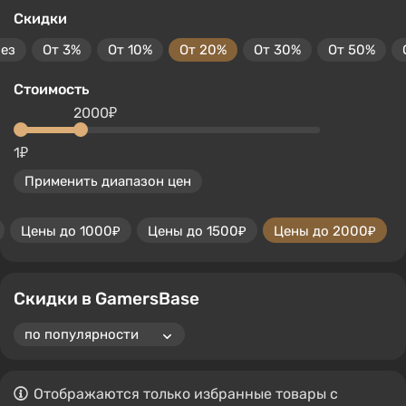
Скидки
без
От 3%
От 10%
От 20%
От 30%
От 50%
Стоимость
2000₽
1₽
Применить диапазон цен
Цены до 1000₽
Цены до 1500₽
Цены до 2000₽
Скидки в GamersBase
Отображаются только избранные товары с