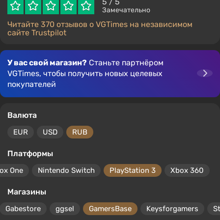
5
/ 5
Замечательно
Читайте 370 отзывов о VGTimes на независимом
сайте Trustpilot
У вас свой магазин?
Станьте партнёром
VGTimes, чтобы получить новых целевых
покупателей
Валюта
EUR
USD
RUB
Платформы
ox One
Nintendo Switch
PlayStation 3
Xbox 360
Магазины
Gabestore
ggsel
GamersBase
Keysforgamers
S