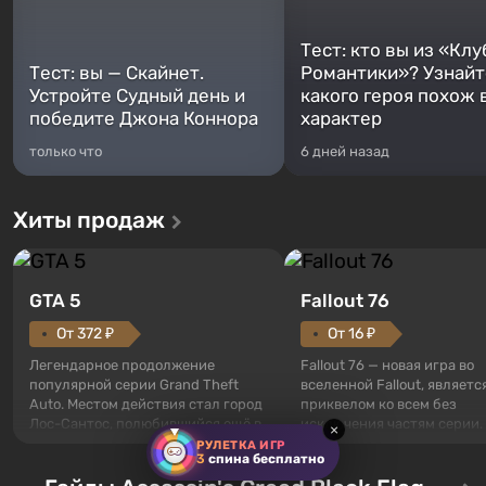
Тест: кто вы из «Клу
Тест: вы — Скайнет.
Романтики»? Узнайте
Устройте Судный день и
какого героя похож 
победите Джона Коннора
характер
только что
6 дней назад
Хиты продаж
GTA 5
Fallout 76
От 372 ₽
От 16 ₽
Легендарное продолжение
Fallout 76 — новая игра во
популярной серии Grand Theft
вселенной Fallout, являетс
Auto. Местом действия стал город
приквелом ко всем без
Лос-Сантос, полюбившийся ещё в
исключения частям серии.
×
Grand Theft Auto: San Andreas .
События начинаются с Уб
РУЛЕТКА ИГР
3
спина бесплатно
Впервые игра расскажет историю
76, первого среди построе
сразу трех персонажей: Майкла,
Оно же, по задумке специа