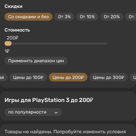
Скидки
Со скидками и без
От 3%
От 10%
От 20%
От
Стоимость
200₽
1₽
Применить диапазон цен
ая
Цены до 100₽
Цены до 200₽
Цены до 300₽
Ц
Игры для PlayStation 3 до 200₽
Товары не найдены. Попробуйте изменить условия