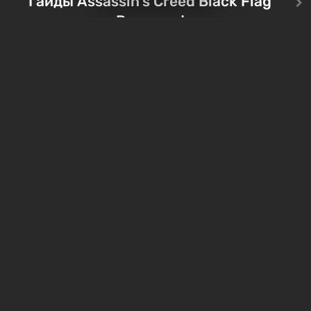
Гайды Assassin's Creed Black Flag
Тревора и Франклина, между
Vault-Tec, должно открыть
Resynced
которыми вы сможете
первым после того, как на
переключаться в любое время.
Америку упадут ядерные б
Жанр и...
Место действия Fallout...
Все сундуки в Assassin's
Все легендарные ко
Creed Black Flag Resynced
в Assassin's Creed Bl
— где найти обычные и
Flag Resynced — где
особые тайники
и как победить
2 недели назад
2 недели назад
Бесплатные раздачи