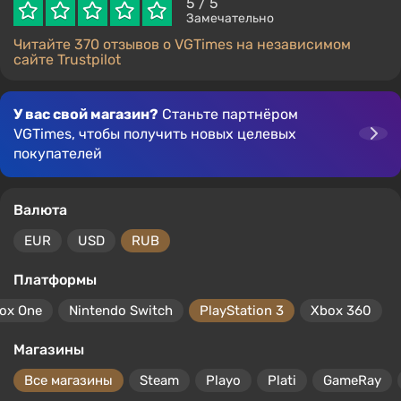
5
/ 5
Замечательно
Читайте 370 отзывов о VGTimes на независимом
сайте Trustpilot
У вас свой магазин?
Станьте партнёром
VGTimes, чтобы получить новых целевых
покупателей
Валюта
EUR
USD
RUB
Платформы
ox One
Nintendo Switch
PlayStation 3
Xbox 360
Магазины
Все магазины
Steam
Playo
Plati
GameRay