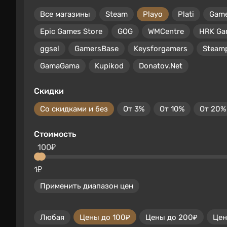
Все магазины
Steam
Playo
Plati
Gam
Epic Games Store
GOG
WMCentre
HRK Ga
ggsel
GamersBase
Keysforgamers
Steam
GamaGama
Kupikod
Donatov.Net
Скидки
Со скидками и без
От 3%
От 10%
От 20%
Стоимость
100₽
1₽
Применить диапазон цен
Любая
Цены до 100₽
Цены до 200₽
Цен