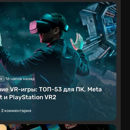
и
16 часов назад
ие VR-игры: ТОП-53 для ПК, Meta
t и PlayStation VR2
2 комментария