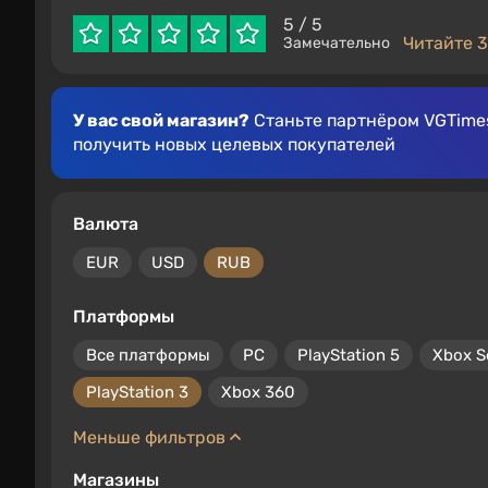
5
/ 5
Читайте 3
Замечательно
У вас свой магазин?
Станьте партнёром VGTimes
получить новых целевых покупателей
Валюта
EUR
USD
RUB
Платформы
Все платформы
PC
PlayStation 5
Xbox S
PlayStation 3
Xbox 360
Меньше фильтров
Магазины