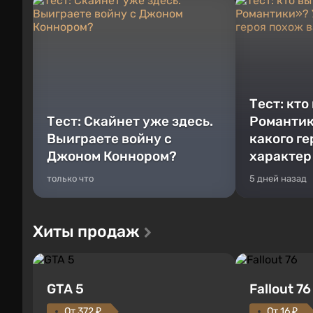
Тест: кто
Тест: Скайнет уже здесь.
Романтик
Выиграете войну с
какого г
Джоном Коннором?
характер
только что
5 дней назад
Хиты продаж
GTA 5
Fallout 76
От 372 ₽
От 16 ₽