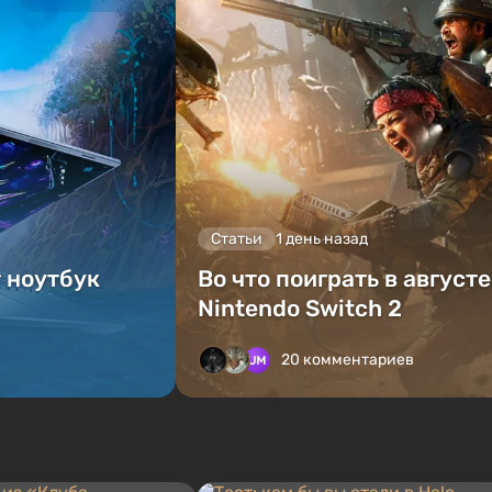
Статьи
1 день назад
т ноутбук
Во что поиграть в август
Nintendo Switch 2
20 комментариев