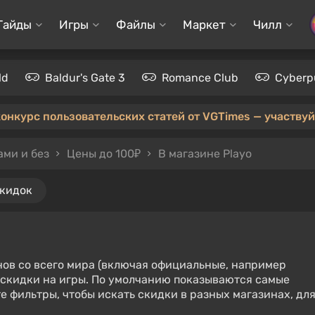
Гайды
Игры
Файлы
Маркет
Чилл
ld
Baldur's Gate 3
Romance Club
Cyberp
конкурс пользовательских статей от VGTimes — участвуйт
ами и без
Цены до 100₽
В магазине Playo
скидок
нов со всего мира (включая официальные, например
е скидки на игры. По умолчанию показываются самые
е фильтры, чтобы искать скидки в разных магазинах, дл