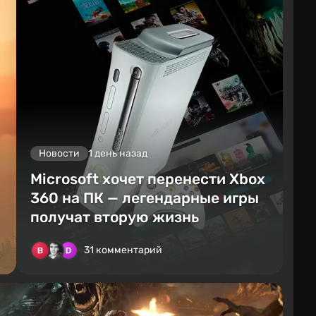
Новости
1 день назад
Microsoft хочет перенести Xbox
360 на ПК — легендарные игры
получат вторую жизнь
31 комментарий