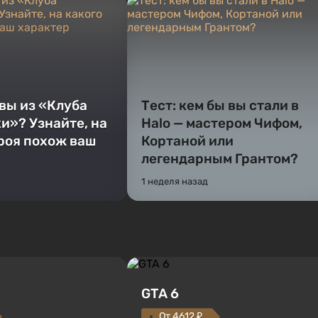
 вы из «Клуба
Тест: кем бы вы стали в
и»? Узнайте, на
Halo — мастером Чифом,
ероя похож ваш
Кортаной или
легендарным Грантом?
1 неделя назад
GTA 6
От 4612 ₽