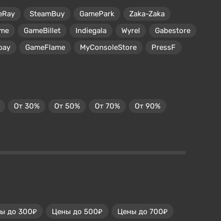
eRay
SteamBuy
GamePark
Zaka-Zaka
me
GameBillet
Indiegala
Wyrel
Gabestore
pay
GameFlame
MyConsoleStore
PressF
От 30%
От 50%
От 70%
От 90%
ы до 300₽
Цены до 500₽
Цены до 700₽