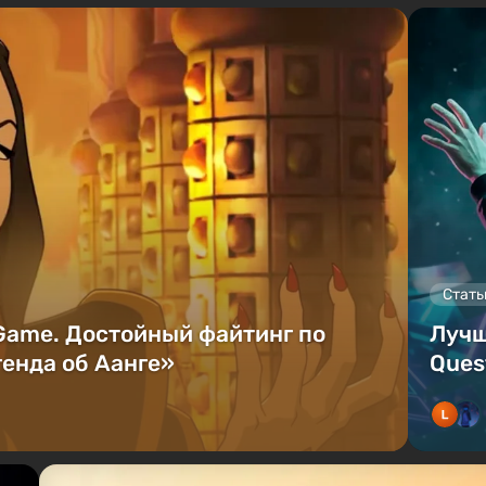
Стать
 Game. Достойный файтинг по
Лучш
енда об Аанге»
Ques