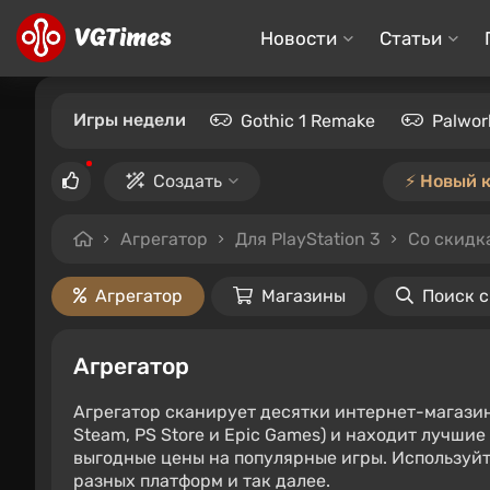
Новости
Статьи
Игры недели
Gothic 1 Remake
Palwor
Создать
⚡️ Новый 
Агрегатор
Для PlayStation 3
Со скидк
Агрегатор
Магазины
Поиск 
Агрегатор
Агрегатор сканирует десятки интернет-магази
Steam, PS Store и Epic Games) и находит лучши
выгодные цены на популярные игры. Используйт
разных платформ и так далее.