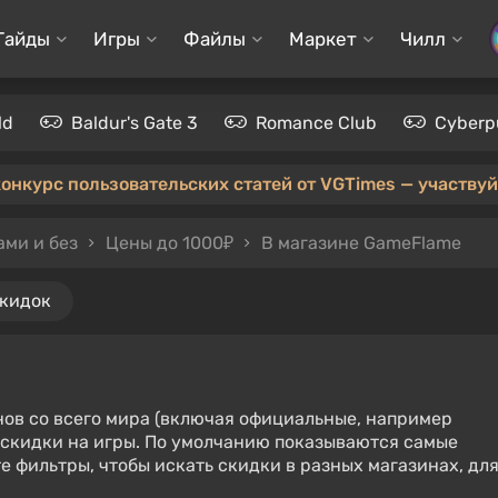
Гайды
Игры
Файлы
Маркет
Чилл
ld
Baldur's Gate 3
Romance Club
Cyberp
конкурс пользовательских статей от VGTimes — участвуйт
ами и без
Цены до 1000₽
В магазине GameFlame
скидок
нов со всего мира (включая официальные, например
е скидки на игры. По умолчанию показываются самые
е фильтры, чтобы искать скидки в разных магазинах, дл