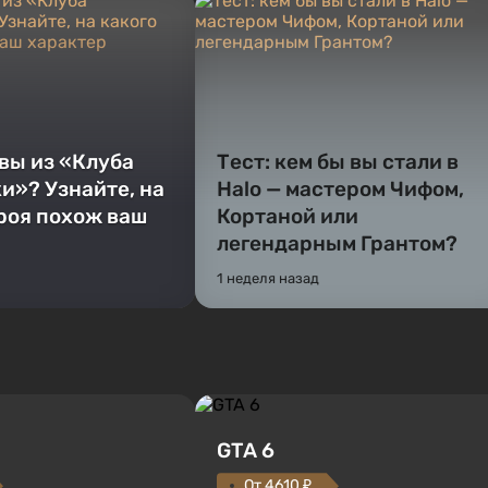
 вы из «Клуба
Тест: кем бы вы стали в
и»? Узнайте, на
Halo — мастером Чифом,
ероя похож ваш
Кортаной или
легендарным Грантом?
1 неделя назад
GTA 6
От 4610 ₽