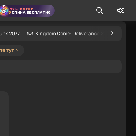
РУЛЕТКА ИГР
3
СПИНА БЕСПЛАТНО
unk 2077
Kingdom Come: Deliverance 2
S.T.A.L
е тут ⚡️
я