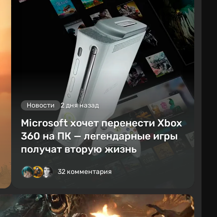
Новости
2 дня назад
Microsoft хочет перенести Xbox
360 на ПК — легендарные игры
получат вторую жизнь
32 комментария