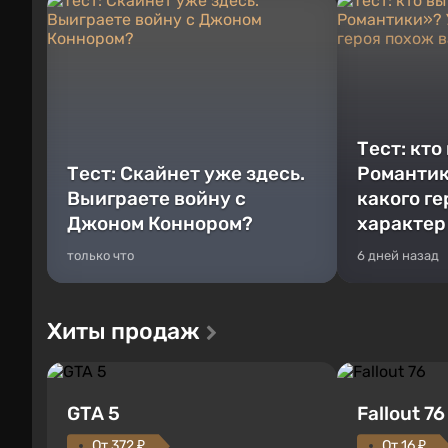
Тест: кто
Тест: Скайнет уже здесь.
Романтик
Выиграете войну с
какого г
Джоном Коннором?
характер
только что
6 дней назад
Хиты продаж
GTA 5
Fallout 76
От 372 ₽
От 16 ₽