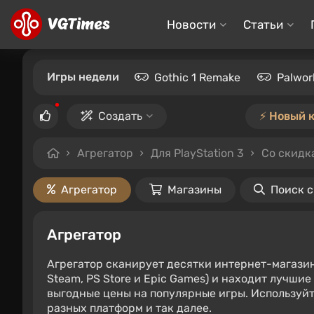
Новости
Статьи
Игры недели
Gothic 1 Remake
Palwor
Создать
⚡️ Новый 
Агрегатор
Для PlayStation 3
Со скидк
Агрегатор
Магазины
Поиск 
Агрегатор
Агрегатор сканирует десятки интернет-магази
Steam, PS Store и Epic Games) и находит лучши
выгодные цены на популярные игры. Используйт
разных платформ и так далее.