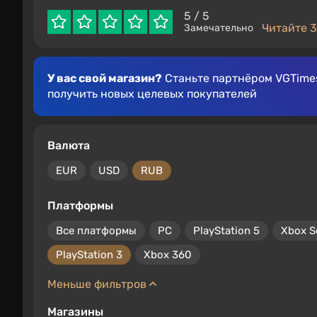
5
/ 5
Читайте 3
Замечательно
У вас свой магазин?
Станьте партнёром VGTimes
получить новых целевых покупателей
Валюта
EUR
USD
RUB
Платформы
Все платформы
PC
PlayStation 5
Xbox S
PlayStation 3
Xbox 360
Меньше фильтров
Магазины