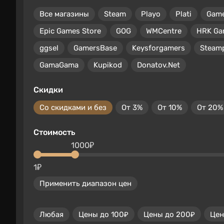
Все магазины
Steam
Playo
Plati
Gam
Epic Games Store
GOG
WMCentre
HRK Ga
ggsel
GamersBase
Keysforgamers
Steam
GamaGama
Kupikod
Donatov.Net
Скидки
Со скидками и без
От 3%
От 10%
От 20%
Стоимость
1000₽
1₽
Применить диапазон цен
Любая
Цены до 100₽
Цены до 200₽
Цен