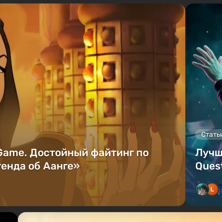
Стать
 Game. Достойный файтинг по
Лучш
енда об Аанге»
Quest