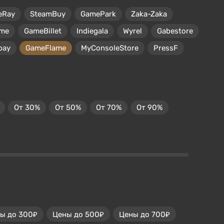
eRay
SteamBuy
GamePark
Zaka-Zaka
me
GameBillet
Indiegala
Wyrel
Gabestore
pay
GameFlame
MyConsoleStore
PressF
От 30%
От 50%
От 70%
От 90%
ы до 300₽
Цены до 500₽
Цены до 700₽