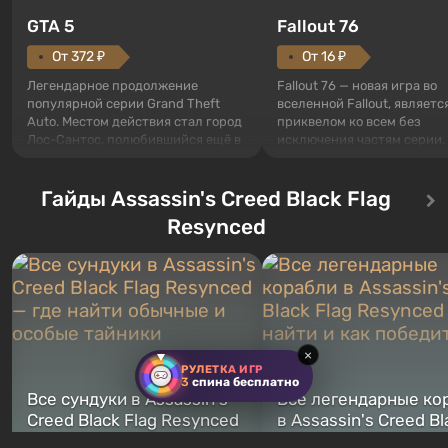
GTA 5
Fallout 76
От 372 ₽
От 16 ₽
Легендарное продолжение
Fallout 76 — новая игра во
популярной серии Grand Theft
вселенной Fallout, являетс
Auto. Местом действия стал город
приквелом ко всем без
Лос-Сантос, полюбившийся ещё в
исключения частям серии.
Grand Theft Auto: San Andreas .
События начинаются с Уб
Впервые игра расскажет историю
76, первого среди построе
сразу трех персонажей: Майкла,
Гайды Assassin's Creed Black Flag
Оно же, по задумке специа
Тревора и Франклина, между
Vault-Tec, должно открыть
Resynced
которыми вы сможете
первым после того, как на
переключаться в любое время.
Америку упадут ядерные б
Жанр и...
Место действия Fallout...
×
РУЛЕТКА ИГР
3
спина бесплатно
Все сундуки в Assassin's
Все легендарные ко
Creed Black Flag Resynced
в Assassin's Creed Bl
— где найти обычные и
Flag Resynced — где