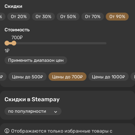
Скидки
%
От 20%
От 30%
От 50%
От 70%
От 90%
Стоимость
700₽
1₽
Применить диапазон цен
0₽
Цены до 500₽
Цены до 700₽
Цены до 1000₽
Скидки в Steampay
Отображаются только избранные товары с