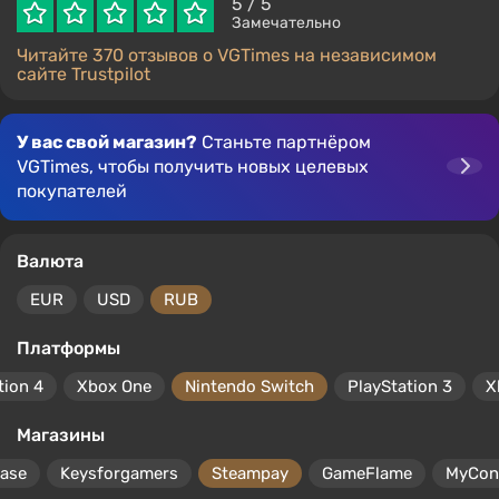
5
/ 5
Замечательно
Читайте 370 отзывов о VGTimes на независимом
сайте Trustpilot
У вас свой магазин?
Станьте партнёром
VGTimes, чтобы получить новых целевых
покупателей
Валюта
EUR
USD
RUB
Платформы
tion 4
Xbox One
Nintendo Switch
PlayStation 3
X
Магазины
ase
Keysforgamers
Steampay
GameFlame
MyCon