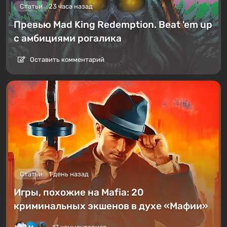
Статьи
23 часа назад
Превью Mad King Redemption. Beat 'em up
с амбициями рогалика
Оставить комментарий
Статьи
1 день назад
Игры, похожие на Mafia: 20
криминальных экшенов в духе «Мафии»