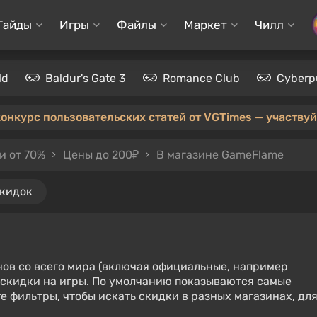
Гайды
Игры
Файлы
Маркет
Чилл
ld
Baldur's Gate 3
Romance Club
Cyberp
конкурс пользовательских статей от VGTimes — участвуйт
и от 70%
Цены до 200₽
В магазине GameFlame
скидок
нов со всего мира (включая официальные, например
е скидки на игры. По умолчанию показываются самые
е фильтры, чтобы искать скидки в разных магазинах, дл