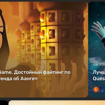
Стать
 Game. Достойный файтинг по
Лучш
енда об Аанге»
Ques