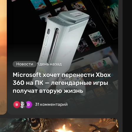
Новости
1 день назад
Microsoft хочет перенести Xbox
360 на ПК — легендарные игры
получат вторую жизнь
31 комментарий