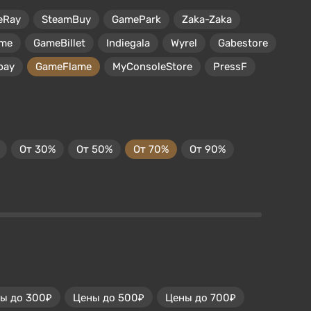
eRay
SteamBuy
GamePark
Zaka-Zaka
me
GameBillet
Indiegala
Wyrel
Gabestore
pay
GameFlame
MyConsoleStore
PressF
От 30%
От 50%
От 70%
От 90%
ы до 300₽
Цены до 500₽
Цены до 700₽