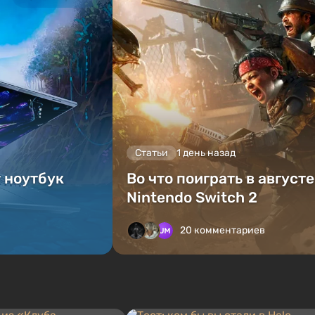
Статьи
1 день назад
т ноутбук
Во что поиграть в август
Nintendo Switch 2
20 комментариев