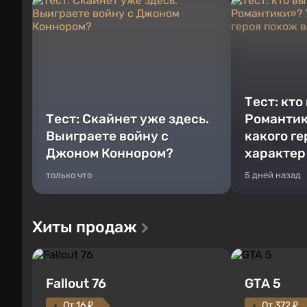
Тест: кто
Тест: Скайнет уже здесь.
Романтик
Выиграете войну с
какого г
Джоном Коннором?
характер
только что
5 дней назад
Хиты продаж
Fallout 76
GTA 5
От 16 ₽
От 372 ₽