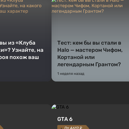
 вы из «Клуба
Тест: кем бы вы стали в
и»? Узнайте, на
Halo — мастером Чифом,
ероя похож ваш
Кортаной или
легендарным Грантом?
1 неделя назад
GTA 6
От 4612 ₽