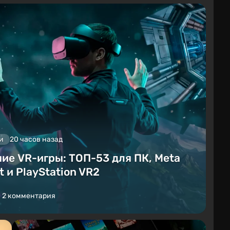
и
20 часов назад
ие VR-игры: ТОП-53 для ПК, Meta
t и PlayStation VR2
2 комментария