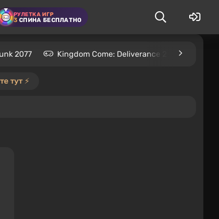
РУЛЕТКА ИГР
3
СПИНА БЕСПЛАТНО
unk 2077
Kingdom Come: Deliverance 2
S.T.A.L
е тут ⚡️
я