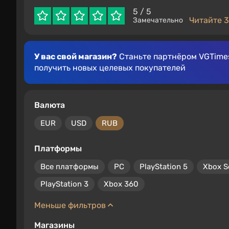
5
/ 5
Читайте 3
Замечательно
У вас свой магазин?
Станьте партнёром VGTimes
получить новых целевых покупателей
Валюта
EUR
USD
RUB
Платформы
Все платформы
PC
PlayStation 5
Xbox S
PlayStation 3
Xbox 360
Меньше фильтров
Магазины