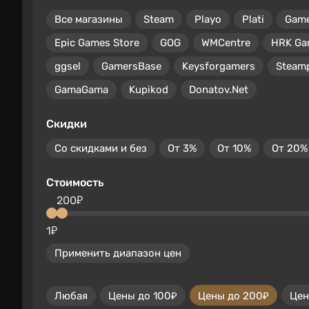
Все магазины
Steam
Playo
Plati
Gam
Epic Games Store
GOG
WMCentre
HRK Ga
ggsel
GamersBase
Keysforgamers
Steam
GamaGama
Kupikod
Donatov.Net
Скидки
Со скидками и без
От 3%
От 10%
От 20%
Стоимость
200₽
1₽
Применить диапазон цен
Любая
Цены до 100₽
Цены до 200₽
Цен