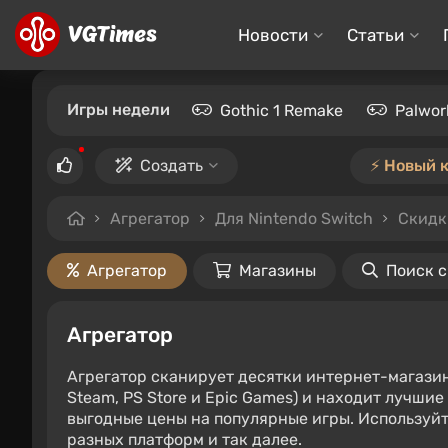
Новости
Статьи
Игры недели
Gothic 1 Remake
Palwor
Создать
⚡️ Новый 
Агрегатор
Для Nintendo Switch
Скидк
Агрегатор
Магазины
Поиск 
Агрегатор
Агрегатор сканирует десятки интернет-магази
Steam, PS Store и Epic Games) и находит лучши
выгодные цены на популярные игры. Используйт
разных платформ и так далее.