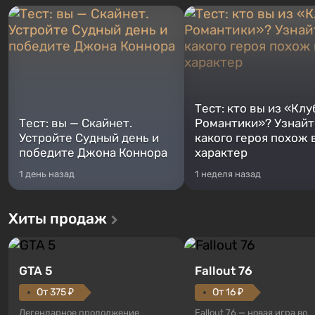
Тест: кто вы из «Клу
Тест: вы — Скайнет.
Романтики»? Узнайте
Устройте Судный день и
какого героя похож 
победите Джона Коннора
характер
1 день назад
1 неделя назад
Хиты продаж
GTA 5
Fallout 76
От 375 ₽
От 16 ₽
Легендарное продолжение
Fallout 76 — новая игра во