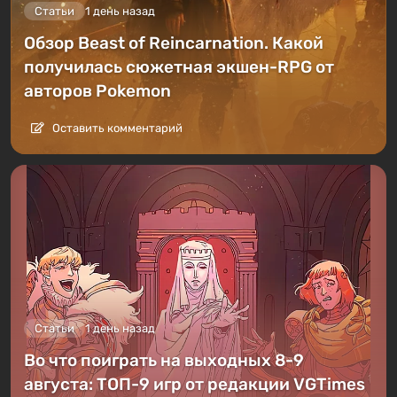
Статьи
1 день назад
Обзор Beast of Reincarnation. Какой
получилась сюжетная экшен-RPG от
авторов Pokemon
Оставить комментарий
Статьи
1 день назад
Во что поиграть на выходных 8-9
августа: ТОП-9 игр от редакции VGTimes