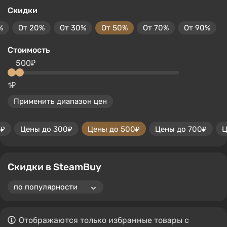
Скидки
%
От 20%
От 30%
От 50%
От 70%
От 90%
Стоимость
500₽
1₽
Применить диапазон цен
0₽
Цены до 300₽
Цены до 500₽
Цены до 700₽
Ц
Скидки в SteamBuy
Отображаются только избранные товары с