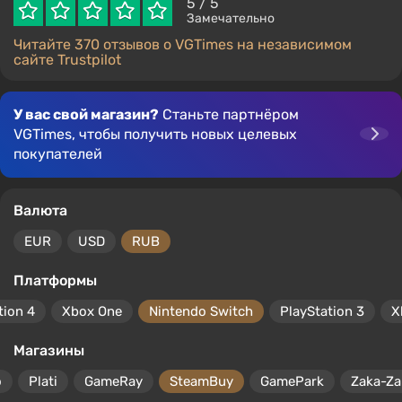
5
/ 5
Замечательно
Читайте 370 отзывов о VGTimes на независимом
сайте Trustpilot
У вас свой магазин?
Станьте партнёром
VGTimes, чтобы получить новых целевых
покупателей
Валюта
EUR
USD
RUB
Платформы
tion 4
Xbox One
Nintendo Switch
PlayStation 3
X
Магазины
o
Plati
GameRay
SteamBuy
GamePark
Zaka-Za