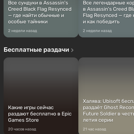
Все сундуки в Assassin's
Все легендарные ко
Creed Black Flag Resynced
в Assassin's Creed Bl
— где найти обычные и
Flag Resynced — где
особые тайники
и как победить
2 недели назад
2 недели назад
Бесплатные раздачи
Халява: Ubisoft бес
Какие игры сейчас
раздаёт Ghost Recon
раздают бесплатно в Epic
Future Soldier в чест
Games Store
летия серии
20 часов назад
21 час назад