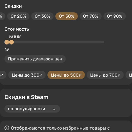
Скидки
%
От 20%
От 30%
От 50%
От 70%
От 90%
Стоимость
500₽
1₽
Применить диапазон цен
0₽
Цены до 300₽
Цены до 500₽
Цены до 700₽
Ц
Скидки в Steam
Отображаются только избранные товары с