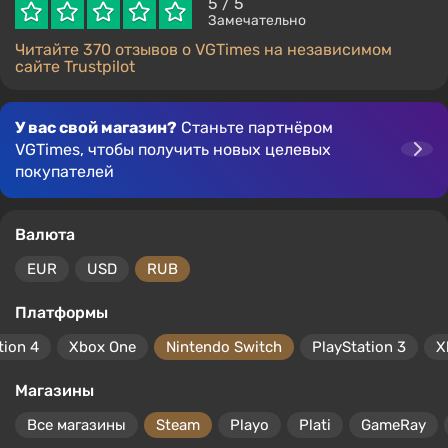
5
/ 5
Замечательно
Читайте 370 отзывов о VGTimes на независимом
сайте Trustpilot
У вас свой магазин?
Станьте партнёром
VGTimes, чтобы получить новых целевых
покупателей
Валюта
EUR
USD
RUB
Платформы
tion 4
Xbox One
Nintendo Switch
PlayStation 3
X
Магазины
Все магазины
Steam
Playo
Plati
GameRay