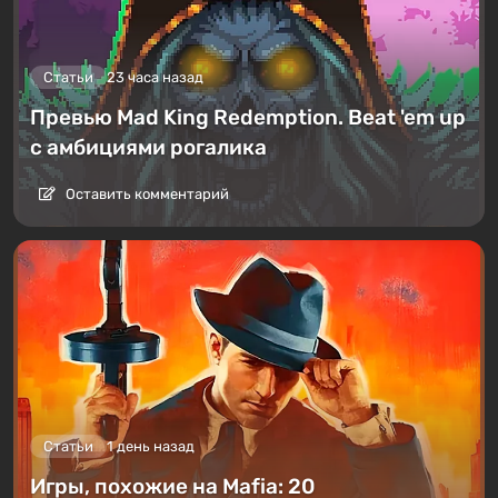
Статьи
23 часа назад
Превью Mad King Redemption. Beat 'em up
с амбициями рогалика
Оставить комментарий
Статьи
1 день назад
Игры, похожие на Mafia: 20