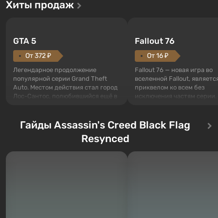
Хиты продаж
GTA 5
Fallout 76
От 372 ₽
От 16 ₽
Легендарное продолжение
Fallout 76 — новая игра во
популярной серии Grand Theft
вселенной Fallout, являетс
Auto. Местом действия стал город
приквелом ко всем без
Лос-Сантос, полюбившийся ещё в
исключения частям серии.
Grand Theft Auto: San Andreas .
События начинаются с Уб
Впервые игра расскажет историю
76, первого среди построе
сразу трех персонажей: Майкла,
Гайды Assassin's Creed Black Flag
Оно же, по задумке специа
Тревора и Франклина, между
Vault-Tec, должно открыть
Resynced
которыми вы сможете
первым после того, как на
переключаться в любое время.
Америку упадут ядерные б
Жанр и...
Место действия Fallout...