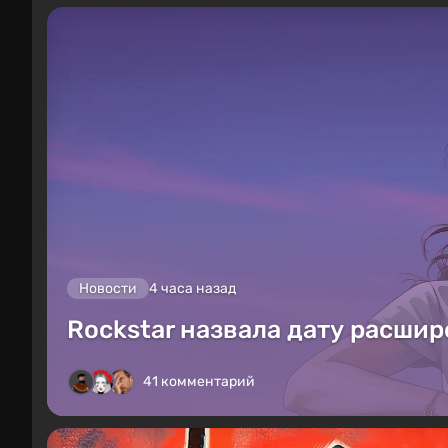
Новости
4 часа назад
Rockstar назвала дату расшир
41 комментарий