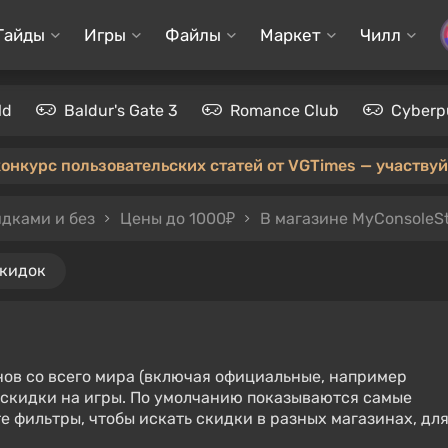
Гайды
Игры
Файлы
Маркет
Чилл
ld
Baldur's Gate 3
Romance Club
Cyberp
конкурс пользовательских статей от VGTimes — участвуйт
идками и без
Цены до 1000₽
В магазине MyConsoleS
скидок
нов со всего мира (включая официальные, например
е скидки на игры. По умолчанию показываются самые
е фильтры, чтобы искать скидки в разных магазинах, дл