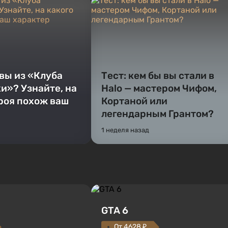
 вы из «Клуба
Тест: кем бы вы стали в
и»? Узнайте, на
Halo — мастером Чифом,
ероя похож ваш
Кортаной или
легендарным Грантом?
1 неделя назад
GTA 6
От 4628 ₽