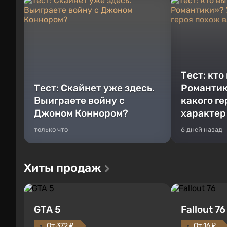
Тест: кто
Тест: Скайнет уже здесь.
Романтик
Выиграете войну с
какого г
Джоном Коннором?
характер
только что
6 дней назад
Хиты продаж
GTA 5
Fallout 76
От 372 ₽
От 16 ₽