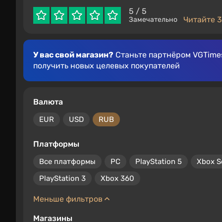
5
/ 5
Читайте 3
Замечательно
У вас свой магазин?
Станьте партнёром VGTimes
получить новых целевых покупателей
Валюта
EUR
USD
RUB
Платформы
Все платформы
PC
PlayStation 5
Xbox S
PlayStation 3
Xbox 360
Меньше фильтров
Магазины