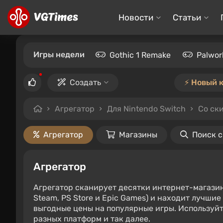
Новости
Статьи
Игры недели
Gothic 1 Remake
Palwor
Создать
⚡️ Новый 
Агрегатор
Для Nintendo Switch
Со ск
Агрегатор
Магазины
Поиск 
Агрегатор
Агрегатор сканирует десятки интернет-магази
Steam, PS Store и Epic Games) и находит лучши
выгодные цены на популярные игры. Используйт
разных платформ и так далее.