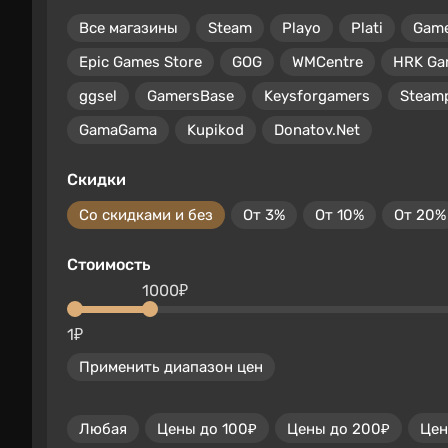
Все магазины
Steam
Playo
Plati
Gam
Epic Games Store
GOG
WMCentre
HRK Ga
ggsel
GamersBase
Keysforgamers
Steam
GamaGama
Kupikod
Donatov.Net
Скидки
Со скидками и без
От 3%
От 10%
От 20%
Стоимость
1000₽
1₽
Применить диапазон цен
Любая
Цены до 100₽
Цены до 200₽
Цен