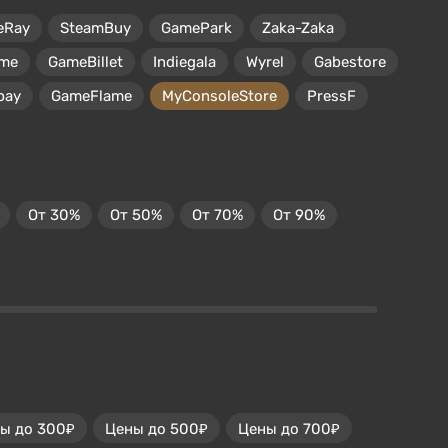
eRay
SteamBuy
GamePark
Zaka-Zaka
me
GameBillet
Indiegala
Wyrel
Gabestore
pay
GameFlame
MyConsoleStore
PressF
От 30%
От 50%
От 70%
От 90%
ы до 300₽
Цены до 500₽
Цены до 700₽