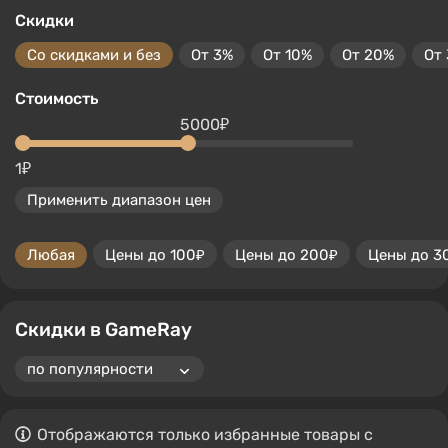
Скидки
Со скидками и без
От 3%
От 10%
От 20%
От
Стоимость
5000₽
1₽
Применить диапазон цен
Любая
Цены до 100₽
Цены до 200₽
Цены до 3
Скидки в GameRay
Отображаются только избранные товары с