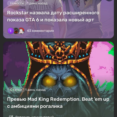
Новости
1 день назад
Rockstar назвала дату расширенного
показа GTA 6 и показала новый арт
43 комментария
Статьи
1 день назад
Превью Mad King Redemption. Beat 'em up
с амбициями рогалика