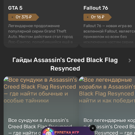
GTA 5
Fallout 76
От 375 ₽
От 16 ₽
Легендарное продолжение
Fallout 76 — новая игра во
популярной серии Grand Theft
вселенной Fallout, являетс
Auto. Местом действия стал город
приквелом ко всем без
Лос-Сантос, полюбившийся ещё в
исключения частям серии.
Grand Theft Auto: San Andreas .
События начинаются с Уб
Впервые игра расскажет историю
76, первого среди построе
сразу трех персонажей: Майкла,
Гайды Assassin's Creed Black Flag
Оно же, по задумке специа
Тревора и Франклина, между
Vault-Tec, должно открыть
Resynced
которыми вы сможете
первым после того, как на
переключаться в любое время.
Америку упадут ядерные б
Жанр и...
Место действия Fallout...
Все сундуки в Assassin's
Все легендарные ко
Creed Black Flag Resynced
в Assassin's Creed Bl
×
— где найти обычные и
Flag Resynced — где
РУЛЕТКА ИГР