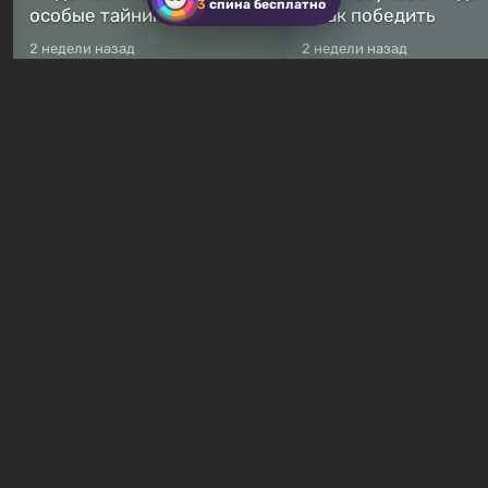
3
спина бесплатно
особые тайники
и как победить
2 недели назад
2 недели назад
Бесплатные раздачи
Халява: в Steam началась
В Steam навсегда
бесплатная раздача
бесплатными стали 
симулятора выживания
8 игр — среди них ес
Breathedge
хоррор с рейтингом
13 часов назад
17 часов назад
Гайды и руководства