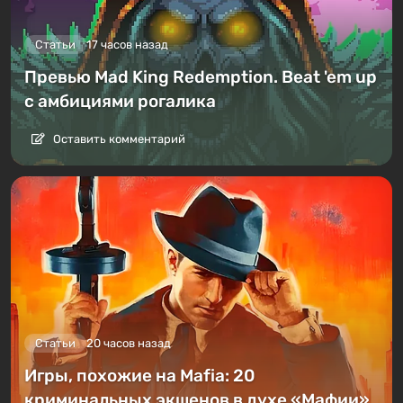
Статьи
17 часов назад
Превью Mad King Redemption. Beat 'em up
с амбициями рогалика
Оставить комментарий
Статьи
20 часов назад
Игры, похожие на Mafia: 20
криминальных экшенов в духе «Мафии»