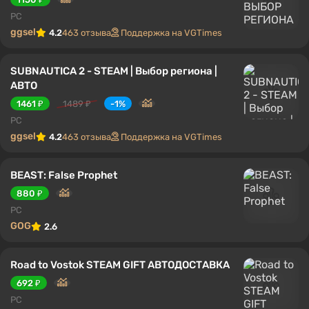
PC
ggsel
4.2
463 отзыва
Поддержка на VGTimes
SUBNAUTICA 2 - STEAM | Выбор региона |
АВТО
1461 ₽
1489 ₽
-1%
PC
ggsel
4.2
463 отзыва
Поддержка на VGTimes
BEAST: False Prophet
880 ₽
PC
GOG
2.6
Road to Vostok STEAM GIFT АВТОДОСТАВКА
692 ₽
PC