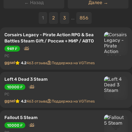
← Назад
Далее →
1
2
3
...
856
Corsairs Legacy - Pirate Action RPG & Sea
Battles Steam Gift / Россия + МИР / АВТО
949 ₽
PC
ggsel
4.2
463 отзыва
Поддержка на VGTimes
Left 4 Dead 3 Steam
10000 ₽
PC
ggsel
4.2
463 отзыва
Поддержка на VGTimes
Fallout 5 Steam
10000 ₽