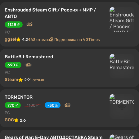
Enshrouded Steam Gift / Россия + МИР /
АВТО
1128 ₽
PC
ggsel
4.2
463 отзыва
Поддержка на VGTimes
BattleBit Remastered
690 ₽
PC
Steam
2.9
1 отзыв
TORMENTOR
770 ₽
1100 ₽
-30%
PC
GOG
2.6
Gears of War: E-Day АВТОДОСТАВКА Steam