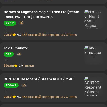
Heroes of Might and Magic: Olden Era (steam
ключ, РФ + СНГ) + ПОДАРОК
723 ₽
PC
ggsel
4.2
463 отзыва
Поддержка на VGTimes
Taxi Simulator
51 ₽
PC
Steam
2.9
1 отзыв
CONTROL Resonant / Steam АВТО / МИР
3006 ₽
PC
ggsel
4.2
463 отзыва
Поддержка на VGTimes