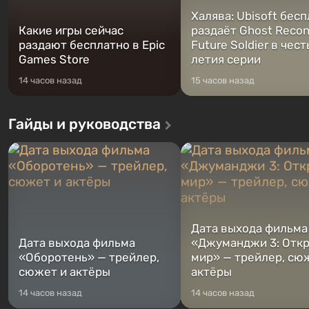
Халява: Ubisoft бес
Какие игры сейчас
раздаёт Ghost Recon
раздают бесплатно в Epic
Future Soldier в чест
Games Store
летия серии
14 часов назад
15 часов назад
Гайды и руководства
Дата выхода фильма
Дата выхода фильма
«Джуманджи 3: Отк
«Оборотень» — трейлер,
мир» — трейлер, сю
сюжет и актёры
актёры
14 часов назад
14 часов назад