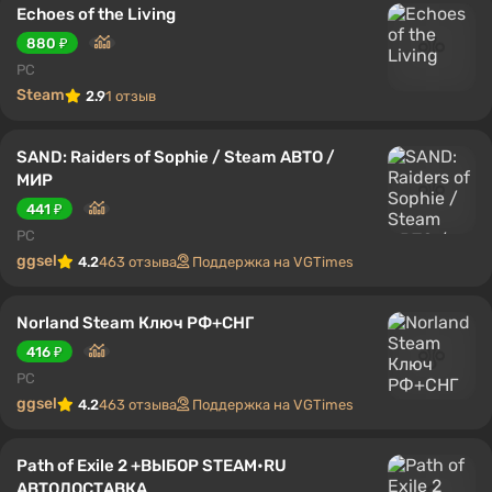
Echoes of the Living
880 ₽
PC
Steam
2.9
1 отзыв
SAND: Raiders of Sophie / Steam АВТО /
МИР
441 ₽
PC
ggsel
4.2
463 отзыва
Поддержка на VGTimes
Norland Steam Ключ РФ+СНГ
416 ₽
PC
ggsel
4.2
463 отзыва
Поддержка на VGTimes
Path of Exile 2 +ВЫБОР STEAM•RU
АВТОДОСТАВКА