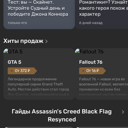
Тест: вы — Скайнет.
Романтики»? Узнайте
Устройте Судный день и
какого героя похож 
победите Джона Коннора
характер
только что
6 дней назад
Хиты продаж
GTA 5
Fallout 76
От 372 ₽
От 16 ₽
Легендарное продолжение
Fallout 76 — новая игра во
популярной серии Grand Theft
вселенной Fallout, являетс
Auto. Местом действия стал город
приквелом ко всем без
Лос-Сантос, полюбившийся ещё в
исключения частям серии.
Grand Theft Auto: San Andreas .
События начинаются с Уб
Впервые игра расскажет историю
76, первого среди построе
сразу трех персонажей: Майкла,
Гайды Assassin's Creed Black Flag
Оно же, по задумке специа
Тревора и Франклина, между
Vault-Tec, должно открыть
Resynced
которыми вы сможете
первым после того, как на
переключаться в любое время.
Америку упадут ядерные б