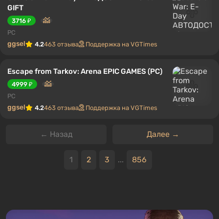
GIFT
3716 ₽
PC
ggsel
4.2
463 отзыва
Поддержка на VGTimes
Escape from Tarkov: Arena EPIC GAMES (PC)
4999 ₽
PC
ggsel
4.2
463 отзыва
Поддержка на VGTimes
← Назад
Далее →
1
2
3
...
856