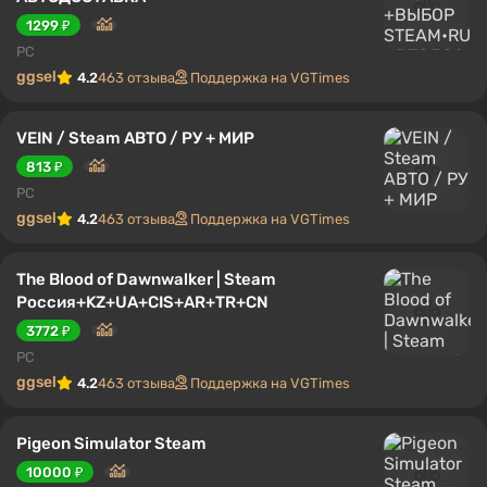
1299 ₽
PC
ggsel
4.2
463 отзыва
Поддержка на VGTimes
VEIN / Steam АВТО / РУ + МИР
813 ₽
PC
ggsel
4.2
463 отзыва
Поддержка на VGTimes
The Blood of Dawnwalker | Steam
Россия+KZ+UA+CIS+AR+TR+CN
3772 ₽
PC
ggsel
4.2
463 отзыва
Поддержка на VGTimes
Pigeon Simulator Steam
10000 ₽