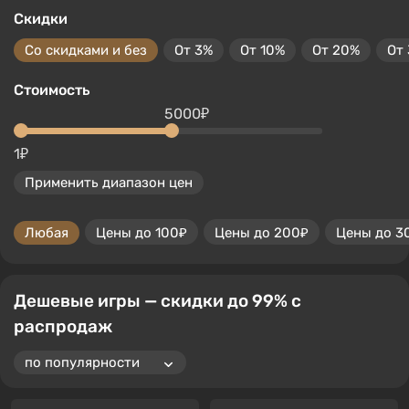
Скидки
Со скидками и без
От 3%
От 10%
От 20%
От
Стоимость
5000₽
1₽
Применить диапазон цен
Любая
Цены до 100₽
Цены до 200₽
Цены до 3
Дешевые игры — скидки до 99% с
распродаж