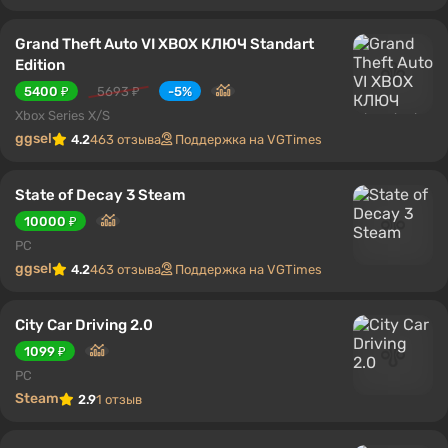
Grand Theft Auto VI XBOX КЛЮЧ Standart
Edition
5400 ₽
5693 ₽
-5%
Xbox Series X/S
ggsel
4.2
463 отзыва
Поддержка на VGTimes
State of Decay 3 Steam
10000 ₽
PC
ggsel
4.2
463 отзыва
Поддержка на VGTimes
City Car Driving 2.0
1099 ₽
PC
Steam
2.9
1 отзыв