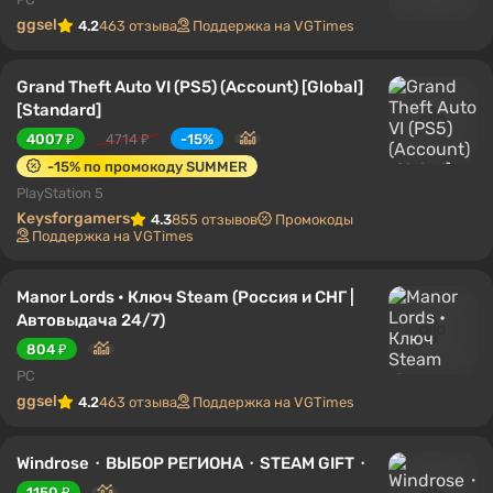
ggsel
4.2
463 отзыва
Поддержка на VGTimes
Grand Theft Auto VI (PS5) (Account) [Global]
[Standard]
4007 ₽
4714 ₽
-15%
-15% по промокоду SUMMER
PlayStation 5
Keysforgamers
4.3
855 отзывов
Промокоды
Поддержка на VGTimes
Manor Lords • Ключ Steam (Россия и СНГ |
Автовыдача 24/7)
804 ₽
PC
ggsel
4.2
463 отзыва
Поддержка на VGTimes
Windrose・ВЫБОР РЕГИОНА・STEAM GIFT・
1150 ₽