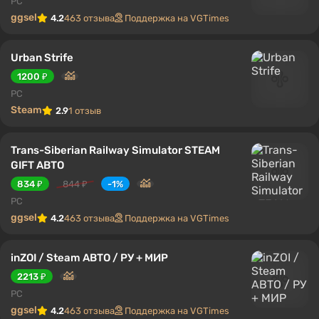
PC
ggsel
4.2
463 отзыва
Поддержка на VGTimes
Urban Strife
1200 ₽
PC
Steam
2.9
1 отзыв
Trans-Siberian Railway Simulator STEAM
GIFT АВТО
834 ₽
844 ₽
-1%
PC
ggsel
4.2
463 отзыва
Поддержка на VGTimes
inZOI / Steam АВТО / РУ + МИР
2213 ₽
PC
ggsel
4.2
463 отзыва
Поддержка на VGTimes