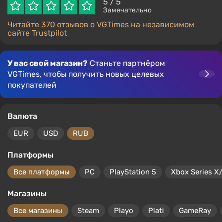
5
/ 5
Замечательно
Читайте 370 отзывов о VGTimes на независимом
сайте Trustpilot
У вас свой магазин?
Станьте партнёром
VGTimes, чтобы получить новых целевых
покупателей
Валюта
EUR
USD
RUB
Платформы
Все платформы
PC
PlayStation 5
Xbox Series X
Магазины
Все магазины
Steam
Playo
Plati
GameRay