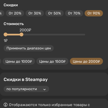
Скидки
%
От 20%
От 30%
От 50%
От 70%
От 90%
Стоимость
2000₽
1₽
Применить диапазон цен
Цены до 1000₽
Цены до 1500₽
Цены до 2000₽
Скидки в Steampay
Отображаются только избранные товары с