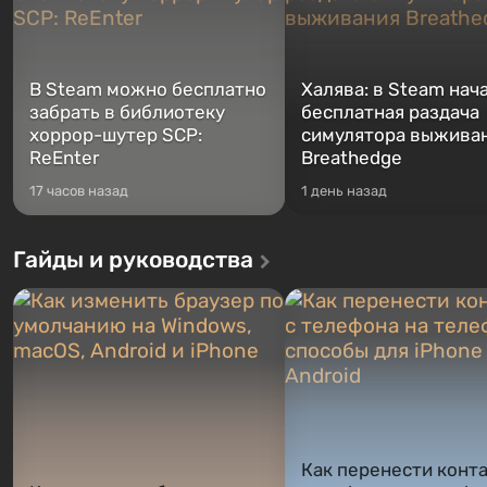
В Steam можно бесплатно
Халява: в Steam нач
забрать в библиотеку
бесплатная раздача
хоррор-шутер SCP:
симулятора выжива
ReEnter
Breathedge
17 часов назад
1 день назад
Гайды и руководства
Как перенести конта