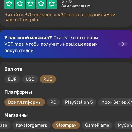
5
/ 5
Замечательно
Читайте 370 отзывов о VGTimes на независимом
сайте Trustpilot
У вас свой магазин?
Станьте партнёром
VGTimes, чтобы получить новых целевых
покупателей
Валюта
EUR
USD
RUB
Платформы
Все платформы
PC
PlayStation 5
Xbox Series X
Магазины
ase
Keysforgamers
Steampay
GameFlame
MyCon