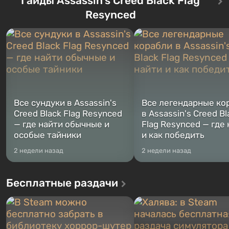
Гайды Assassin's Creed Black Flag
сразу трех персонажей: Майкла,
Оно же, по задумке специа
Resynced
Тревора и Франклина, между
Vault-Tec, должно открыть
которыми вы сможете
первым после того, как на
переключаться в любое время.
Америку упадут ядерные б
Жанр и...
Место действия Fallout...
Все сундуки в Assassin's
Все легендарные ко
Creed Black Flag Resynced
в Assassin's Creed Bl
— где найти обычные и
Flag Resynced — где
особые тайники
и как победить
2 недели назад
2 недели назад
Бесплатные раздачи