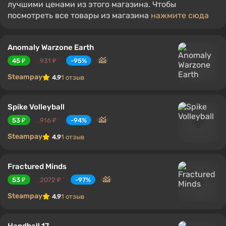
лучшими ценами из этого магазина. Чтобы
посмотреть все товары из магазина
нажмите сюда
Anomaly Warzone Earth
45 ₽
931 ₽
-95%
Steampay
4.9
1 отзыв
Spike Volleyball
53 ₽
916 ₽
-94%
Steampay
4.9
1 отзыв
Fractured Minds
53 ₽
2072 ₽
-97%
Steampay
4.9
1 отзыв
Handball 17