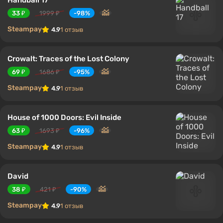
33 ₽
1999 ₽
-98%
Steampay
4.9
1 отзыв
Crowalt: Traces of the Lost Colony
69 ₽
1686 ₽
-95%
Steampay
4.9
1 отзыв
House of 1000 Doors: Evil Inside
63 ₽
1693 ₽
-96%
Steampay
4.9
1 отзыв
David
38 ₽
421 ₽
-90%
Steampay
4.9
1 отзыв