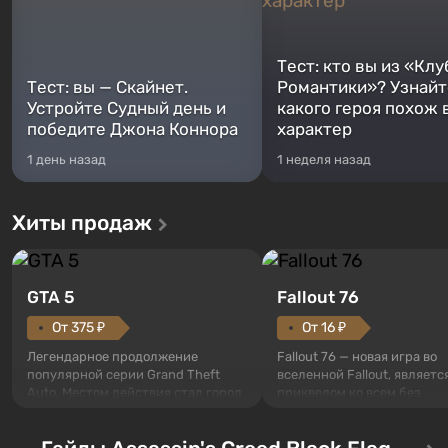
Тест: кто вы из «Клу
Тест: вы — Скайнет.
Романтики»? Узнайте
Устройте Судный день и
какого героя похож 
победите Джона Коннора
характер
1 день назад
1 неделя назад
Хиты продаж
GTA 5
Fallout 76
От 375 ₽
От 16 ₽
Легендарное продолжение
Fallout 76 — новая игра во
популярной серии Grand Theft
вселенной Fallout, являетс
Auto. Местом действия стал город
приквелом ко всем без
Лос-Сантос, полюбившийся ещё в
исключения частям серии.
Grand Theft Auto: San Andreas .
События начинаются с Уб
Впервые игра расскажет историю
76, первого среди построе