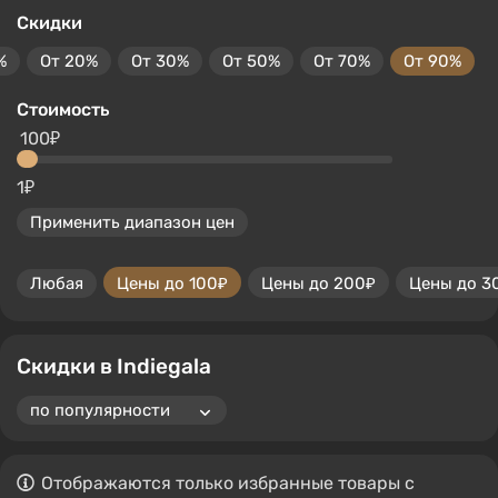
Скидки
%
От 20%
От 30%
От 50%
От 70%
От 90%
Стоимость
100₽
1₽
Применить диапазон цен
Любая
Цены до 100₽
Цены до 200₽
Цены до 3
Скидки в Indiegala
Отображаются только избранные товары с