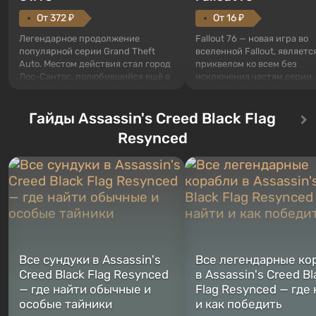
От 372 ₽
От 16 ₽
Легендарное продолжение
Fallout 76 — новая игра во
популярной серии Grand Theft
вселенной Fallout, являетс
Auto. Местом действия стал город
приквелом ко всем без
Лос-Сантос, полюбившийся ещё в
исключения частям серии.
Grand Theft Auto: San Andreas .
События начинаются с Уб
Впервые игра расскажет историю
76, первого среди построе
сразу трех персонажей: Майкла,
Гайды Assassin's Creed Black Flag
Оно же, по задумке специа
Тревора и Франклина, между
Vault-Tec, должно открыть
Resynced
которыми вы сможете
первым после того, как на
переключаться в любое время.
Америку упадут ядерные б
Жанр и...
Место действия Fallout...
Все сундуки в Assassin's
Все легендарные ко
Creed Black Flag Resynced
в Assassin's Creed Bl
— где найти обычные и
Flag Resynced — где
особые тайники
и как победить