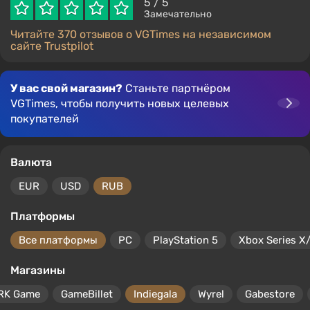
5
/ 5
Замечательно
Читайте 370 отзывов о VGTimes на независимом
сайте Trustpilot
У вас свой магазин?
Станьте партнёром
VGTimes, чтобы получить новых целевых
покупателей
Валюта
EUR
USD
RUB
Платформы
Все платформы
PC
PlayStation 5
Xbox Series X
Магазины
RK Game
GameBillet
Indiegala
Wyrel
Gabestore