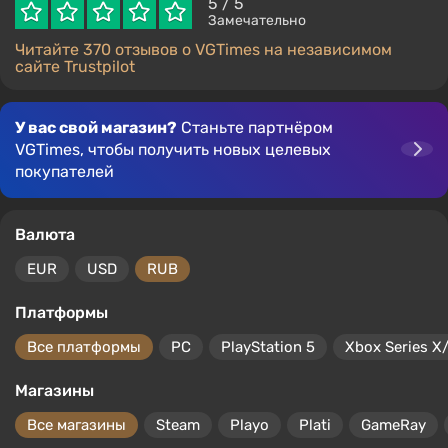
5
/ 5
Замечательно
Читайте 370 отзывов о VGTimes на независимом
сайте Trustpilot
У вас свой магазин?
Станьте партнёром
VGTimes, чтобы получить новых целевых
покупателей
Валюта
EUR
USD
RUB
Платформы
Все платформы
PC
PlayStation 5
Xbox Series X
Магазины
Все магазины
Steam
Playo
Plati
GameRay