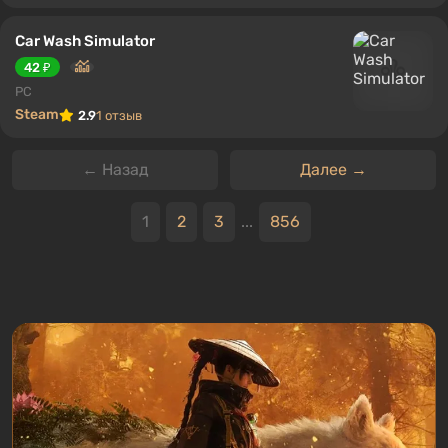
Car Wash Simulator
42 ₽
PC
Steam
2.9
1 отзыв
← Назад
Далее →
1
2
3
...
856