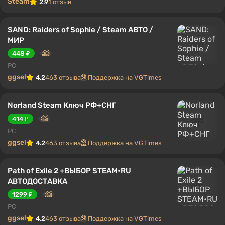
Steam
2.9
1 отзыв
SAND: Raiders of Sophie / Steam АВТО /
МИР
448 ₽
PC
ggsel
4.2
463 отзыва
Поддержка на VGTimes
Norland Steam Ключ РФ+СНГ
414 ₽
PC
ggsel
4.2
463 отзыва
Поддержка на VGTimes
Path of Exile 2 +ВЫБОР STEAM•RU
АВТОДОСТАВКА
1299 ₽
PC
ggsel
4.2
463 отзыва
Поддержка на VGTimes