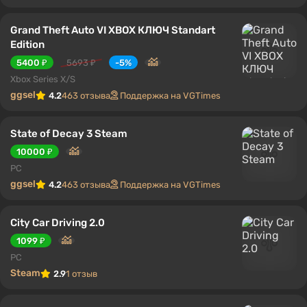
Grand Theft Auto VI XBOX КЛЮЧ Standart
Edition
5400 ₽
5693 ₽
-5%
Xbox Series X/S
ggsel
4.2
463 отзыва
Поддержка на VGTimes
State of Decay 3 Steam
10000 ₽
PC
ggsel
4.2
463 отзыва
Поддержка на VGTimes
City Car Driving 2.0
1099 ₽
PC
Steam
2.9
1 отзыв