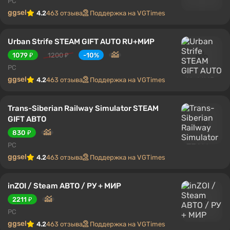
PC
ggsel
4.2
463 отзыва
Поддержка на VGTimes
Urban Strife STEAM GIFT AUTO RU+МИР
1079 ₽
1200 ₽
-10%
PC
ggsel
4.2
463 отзыва
Поддержка на VGTimes
Trans-Siberian Railway Simulator STEAM
GIFT АВТО
830 ₽
PC
ggsel
4.2
463 отзыва
Поддержка на VGTimes
inZOI / Steam АВТО / РУ + МИР
2211 ₽
PC
ggsel
4.2
463 отзыва
Поддержка на VGTimes