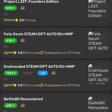
Project L33T: Founders Edition
599 ₽
PC
Steam
2.9
1 отзыв
Fata Deum STEAM GIFT AUTO RU+МИР
578 ₽
PC
ggsel
4.2
463 отзыва
Поддержка на VGTimes
Enshrouded STEAM GIFT AUTO RU+МИР
1104 ₽
1128 ₽
-2%
PC
ggsel
4.2
463 отзыва
Поддержка на VGTimes
BattleBit Remastered
690 ₽
PC