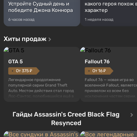
Устройте Судный день и
какого героя похож 
победите Джона Коннора
характер
6 часов назад
1 неделя назад
Хиты продаж
GTA 5
Fallout 76
От 375 ₽
От 16 ₽
Легендарное продолжение
Fallout 76 — новая игра во
популярной серии Grand Theft
вселенной Fallout, являетс
Auto. Местом действия стал город
приквелом ко всем без
Лос-Сантос, полюбившийся ещё в
исключения частям серии.
Grand Theft Auto: San Andreas .
События начинаются с Уб
Впервые игра расскажет историю
76, первого среди построе
сразу трех персонажей: Майкла,
Гайды Assassin's Creed Black Flag
Оно же, по задумке специа
Тревора и Франклина, между
Vault-Tec, должно открыть
Resynced
которыми вы сможете
первым после того, как на
переключаться в любое время.
Америку упадут ядерные б
Жанр и...
Место действия Fallout...