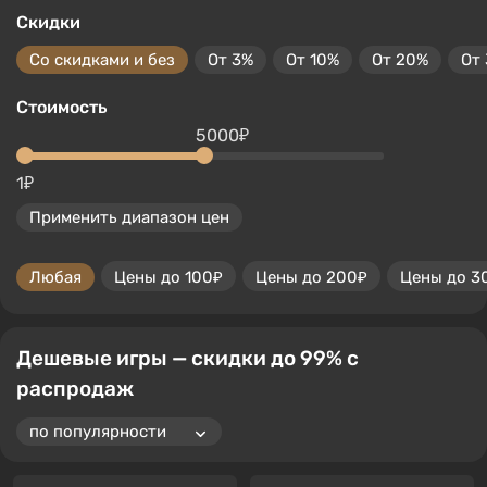
Скидки
Со скидками и без
От 3%
От 10%
От 20%
От
Стоимость
5000₽
1₽
Применить диапазон цен
Любая
Цены до 100₽
Цены до 200₽
Цены до 3
Дешевые игры — скидки до 99% с
распродаж