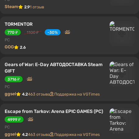
Steam
2.9
1 отзыв
TORMENTOR
770 ₽
1100 ₽
-30%
PC
GOG
2.6
Gears of War: E-Day АВТОДОСТАВКА Steam
GIFT
3716 ₽
PC
ggsel
4.2
463 отзыва
Поддержка на VGTimes
Escape from Tarkov: Arena EPIC GAMES (PC)
4999 ₽
PC
ggsel
4.2
463 отзыва
Поддержка на VGTimes