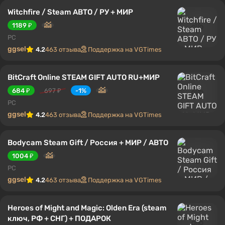
Witchfire / Steam АВТО / РУ + МИР
1189 ₽
PC
ggsel
4.2
463 отзыва
Поддержка на VGTimes
BitCraft Online STEAM GIFT AUTO RU+МИР
684 ₽
697 ₽
-1%
PC
ggsel
4.2
463 отзыва
Поддержка на VGTimes
Bodycam Steam Gift / Россия + МИР / АВТО
1004 ₽
PC
ggsel
4.2
463 отзыва
Поддержка на VGTimes
Heroes of Might and Magic: Olden Era (steam
ключ, РФ + СНГ) + ПОДАРОК