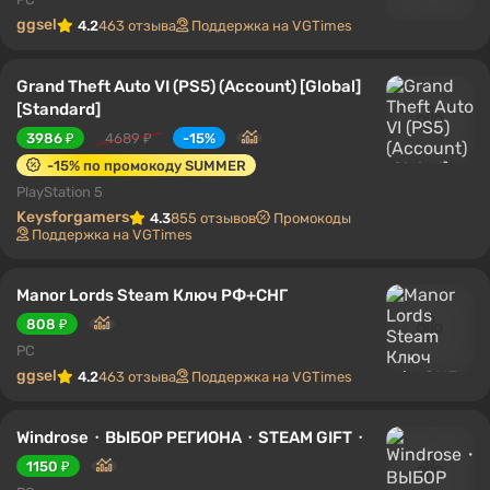
ggsel
4.2
463 отзыва
Поддержка на VGTimes
Grand Theft Auto VI (PS5) (Account) [Global]
[Standard]
3986 ₽
4689 ₽
-15%
-15% по промокоду SUMMER
PlayStation 5
Keysforgamers
4.3
855 отзывов
Промокоды
Поддержка на VGTimes
Manor Lords Steam Ключ РФ+СНГ
808 ₽
PC
ggsel
4.2
463 отзыва
Поддержка на VGTimes
Windrose・ВЫБОР РЕГИОНА・STEAM GIFT・
1150 ₽