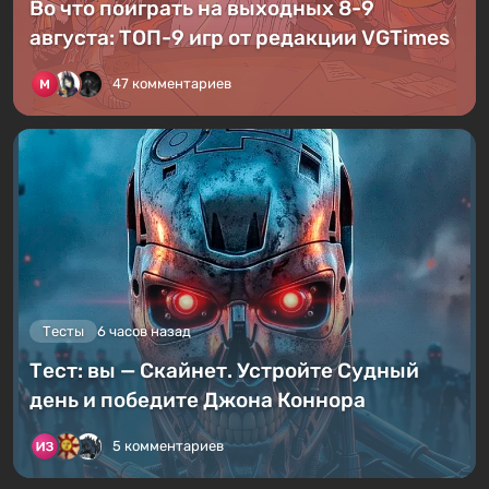
Во что поиграть на выходных 8-9
августа: ТОП-9 игр от редакции VGTimes
47 комментариев
Тесты
6 часов назад
Тест: вы — Скайнет. Устройте Судный
день и победите Джона Коннора
5 комментариев