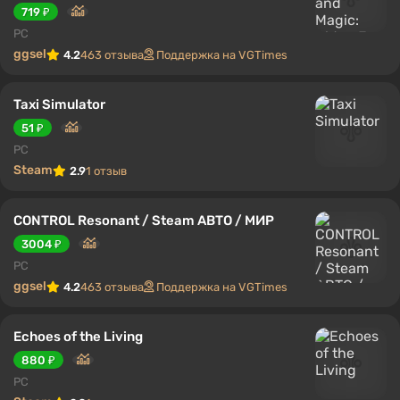
719 ₽
PC
ggsel
4.2
463 отзыва
Поддержка на VGTimes
Taxi Simulator
51 ₽
PC
Steam
2.9
1 отзыв
CONTROL Resonant / Steam АВТО / МИР
3004 ₽
PC
ggsel
4.2
463 отзыва
Поддержка на VGTimes
Echoes of the Living
880 ₽
PC