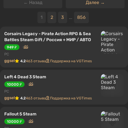
← Назад
Далее →
1
2
3
...
856
Corsairs Legacy - Pirate Action RPG & Sea
Battles Steam Gift / Россия + МИР / АВТО
949 ₽
PC
ggsel
4.2
463 отзыва
Поддержка на VGTimes
Left 4 Dead 3 Steam
10000 ₽
PC
ggsel
4.2
463 отзыва
Поддержка на VGTimes
Fallout 5 Steam
10000 ₽