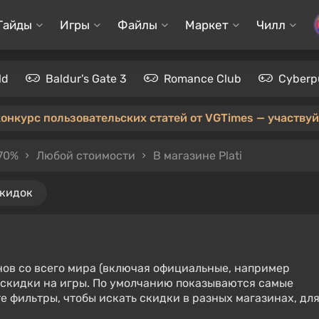
Гайды
Игры
Файлы
Маркет
Чилл
ld
Baldur's Gate 3
Romance Club
Cyberp
конкурс пользовательских статей от VGTimes — участвуйт
70%
Любой стоимости
В магазине Plati
скидок
нов со всего мира (включая официальные, например
е скидки на игры. По умолчанию показываются самые
е фильтры, чтобы искать скидки в разных магазинах, дл