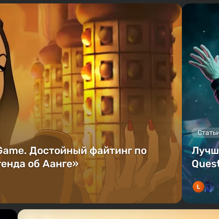
Стать
 Game. Достойный файтинг по
Лучш
енда об Аанге»
Quest