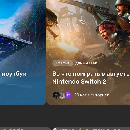
Статьи
1 день назад
т ноутбук
Во что поиграть в август
Nintendo Switch 2
20 комментариев