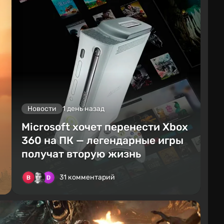
Новости
1 день назад
Microsoft хочет перенести Xbox
360 на ПК — легендарные игры
получат вторую жизнь
31 комментарий