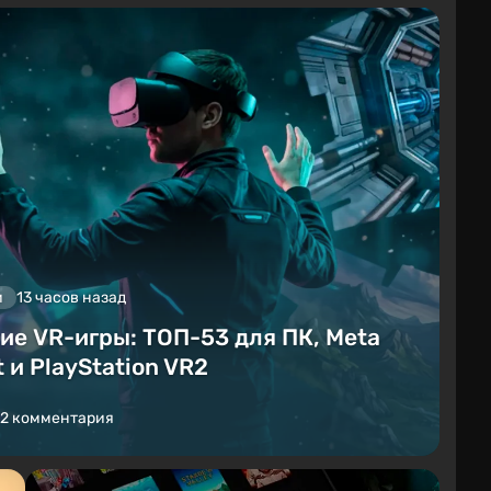
и
13 часов назад
ие VR-игры: ТОП-53 для ПК, Meta
 и PlayStation VR2
2 комментария