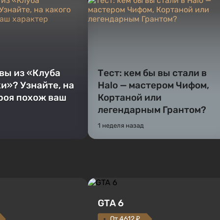
 вы из «Клуба
Тест: кем бы вы стали в
и»? Узнайте, на
Halo — мастером Чифом,
ероя похож ваш
Кортаной или
легендарным Грантом?
1 неделя назад
GTA 6
От 4612 ₽