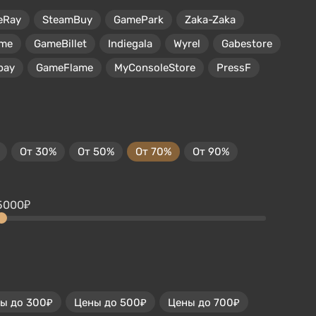
eRay
SteamBuy
GamePark
Zaka-Zaka
me
GameBillet
Indiegala
Wyrel
Gabestore
pay
GameFlame
MyConsoleStore
PressF
От 30%
От 50%
От 70%
От 90%
5000₽
ы до 300₽
Цены до 500₽
Цены до 700₽