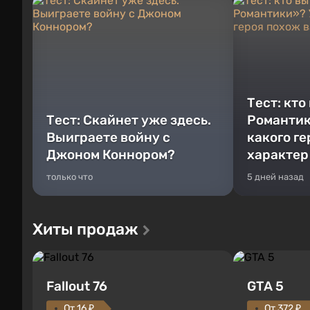
Тест: кто
Тест: Скайнет уже здесь.
Романтик
Выиграете войну с
какого г
Джоном Коннором?
характер
только что
5 дней назад
Хиты продаж
Fallout 76
GTA 5
От 16 ₽
От 372 ₽