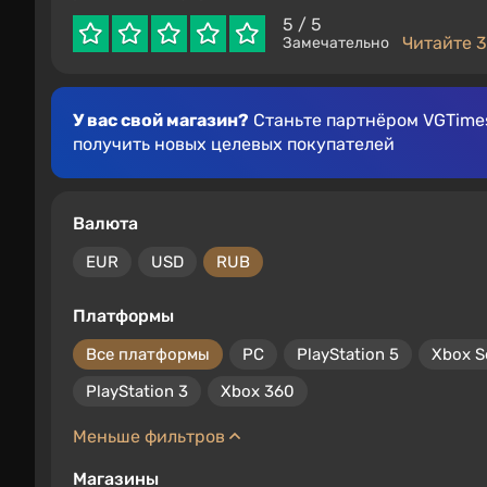
5
/ 5
Читайте 3
Замечательно
У вас свой магазин?
Станьте партнёром VGTimes
получить новых целевых покупателей
Валюта
EUR
USD
RUB
Платформы
Все платформы
PC
PlayStation 5
Xbox S
PlayStation 3
Xbox 360
Меньше фильтров
Магазины