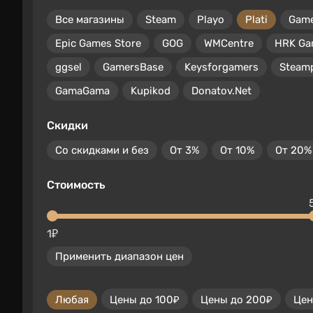
Все магазины
Steam
Playo
Plati
Gam
Epic Games Store
GOG
WMCentre
HRK Ga
ggsel
GamersBase
Keysforgamers
Steam
GamaGama
Kupikod
Donatov.Net
Скидки
Со скидками и без
От 3%
От 10%
От 20%
Стоимость
1₽
Применить диапазон цен
Любая
Цены до 100₽
Цены до 200₽
Цен