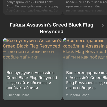
популярной серии Grand Theft
вселенной Fallout, являетс
Auto. Местом действия стал город
приквелом ко всем без
Лос-Сантос, полюбившийся ещё в
исключения частям серии.
Grand Theft Auto: San Andreas .
События начинаются с Уб
Впервые игра расскажет историю
76, первого среди построе
сразу трех персонажей: Майкла,
Гайды Assassin's Creed Black Flag
Оно же, по задумке специа
Тревора и Франклина, между
Vault-Tec, должно открыть
Resynced
которыми вы сможете
первым после того, как на
переключаться в любое время.
Америку упадут ядерные б
Жанр и...
Место действия Fallout...
Все сундуки в Assassin's
Все легендарные ко
Creed Black Flag Resynced
в Assassin's Creed Bl
— где найти обычные и
Flag Resynced — где
особые тайники
и как победить
2 недели назад
2 недели назад