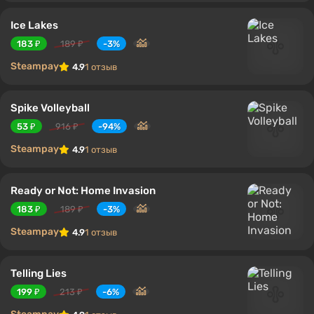
Ice Lakes
183 ₽
189 ₽
-3%
Steampay
4.9
1 отзыв
Spike Volleyball
53 ₽
916 ₽
-94%
Steampay
4.9
1 отзыв
Ready or Not: Home Invasion
183 ₽
189 ₽
-3%
Steampay
4.9
1 отзыв
Telling Lies
199 ₽
213 ₽
-6%