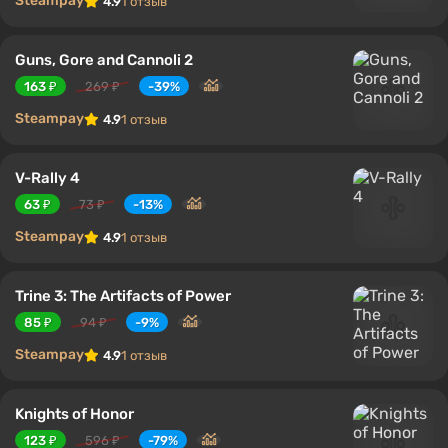
Steampay
4.9
1 отзыв
Guns, Gore and Cannoli 2
163 ₽
269 ₽
-39%
Steampay
4.9
1 отзыв
V-Rally 4
63 ₽
73 ₽
-13%
Steampay
4.9
1 отзыв
Trine 3: The Artifacts of Power
85 ₽
94 ₽
-9%
Steampay
4.9
1 отзыв
Knights of Honor
123 ₽
596 ₽
-79%