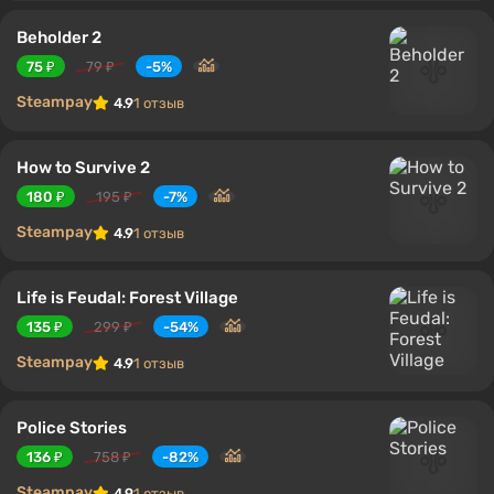
Beholder 2
75 ₽
79 ₽
-5%
Steampay
4.9
1 отзыв
How to Survive 2
180 ₽
195 ₽
-7%
Steampay
4.9
1 отзыв
Life is Feudal: Forest Village
135 ₽
299 ₽
-54%
Steampay
4.9
1 отзыв
Police Stories
136 ₽
758 ₽
-82%
Steampay
4.9
1 отзыв