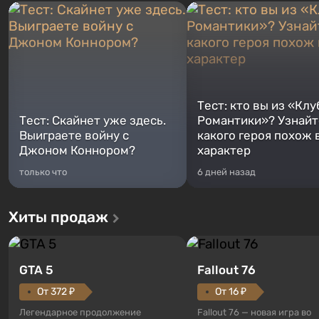
Тест: кто вы из «Клу
Тест: Скайнет уже здесь.
Романтики»? Узнайте
Выиграете войну с
какого героя похож 
Джоном Коннором?
характер
только что
6 дней назад
Хиты продаж
GTA 5
Fallout 76
От 372 ₽
От 16 ₽
Легендарное продолжение
Fallout 76 — новая игра во