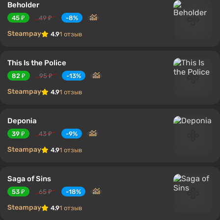
Beholder
45 ₽
49 ₽
-8%
Steampay
4.9
1 отзыв
This Is the Police
82 ₽
95 ₽
-13%
Steampay
4.9
1 отзыв
Deponia
39 ₽
43 ₽
-9%
Steampay
4.9
1 отзыв
Saga of Sins
53 ₽
65 ₽
-18%
Steampay
4.9
1 отзыв