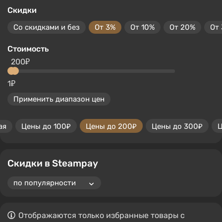
Скидки
Со скидками и без
От 3%
От 10%
От 20%
От
Стоимость
200₽
1₽
Применить диапазон цен
ая
Цены до 100₽
Цены до 200₽
Цены до 300₽
Ц
Скидки в Steampay
Отображаются только избранные товары с