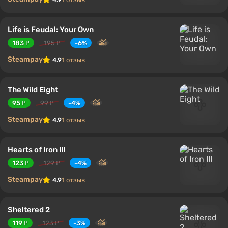
Life is Feudal: Your Own
183 ₽
195 ₽
-6%
Steampay
4.9
1 отзыв
The Wild Eight
95 ₽
99 ₽
-4%
Steampay
4.9
1 отзыв
Hearts of Iron III
123 ₽
129 ₽
-4%
Steampay
4.9
1 отзыв
Sheltered 2
119 ₽
123 ₽
-3%