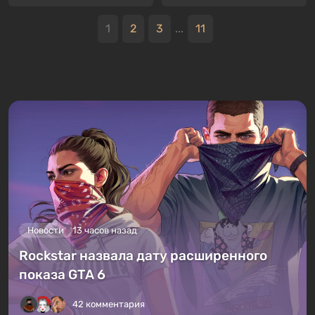
1
2
3
...
11
Новости
13 часов назад
Rockstar назвала дату расширенного
показа GTA 6
42 комментария