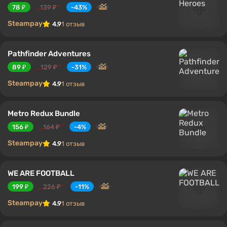
78 ₽
139 ₽
-43%
Steampay
4.9
1 отзыв
Pathfinder Adventures
89 ₽
129 ₽
-31%
Steampay
4.9
1 отзыв
Metro Redux Bundle
156 ₽
164 ₽
-4%
Steampay
4.9
1 отзыв
WE ARE FOOTBALL
199 ₽
226 ₽
-11%
Steampay
4.9
1 отзыв