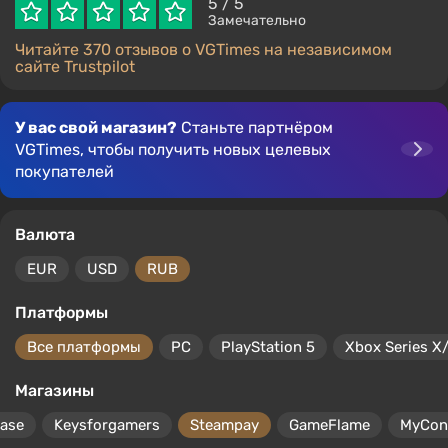
5
/ 5
Замечательно
Читайте 370 отзывов о VGTimes на независимом
сайте Trustpilot
У вас свой магазин?
Станьте партнёром
VGTimes, чтобы получить новых целевых
покупателей
Валюта
EUR
USD
RUB
Платформы
Все платформы
PC
PlayStation 5
Xbox Series X
Магазины
ase
Keysforgamers
Steampay
GameFlame
MyCon