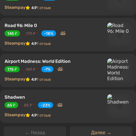
Steampay
4.9
1 отзыв
Road 96: Mile 0
145 ₽
179 ₽
-18%
Steampay
4.9
1 отзыв
Airport Madness: World Edition
175 ₽
189 ₽
-7%
Steampay
4.9
1 отзыв
Shadwen
65 ₽
85 ₽
-23%
Steampay
4.9
1 отзыв
← Назад
Далее →