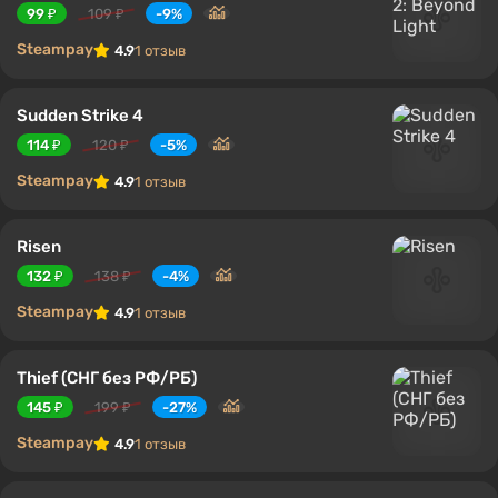
99 ₽
109 ₽
-9%
Steampay
4.9
1 отзыв
Sudden Strike 4
114 ₽
120 ₽
-5%
Steampay
4.9
1 отзыв
Risen
132 ₽
138 ₽
-4%
Steampay
4.9
1 отзыв
Thief (СНГ без РФ/РБ)
145 ₽
199 ₽
-27%
Steampay
4.9
1 отзыв