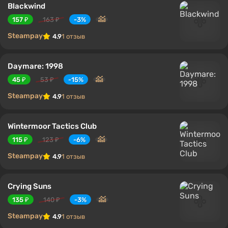
Blackwind
157 ₽
163 ₽
-3%
Steampay
4.9
1 отзыв
Daymare: 1998
45 ₽
53 ₽
-15%
Steampay
4.9
1 отзыв
Wintermoor Tactics Club
115 ₽
123 ₽
-6%
Steampay
4.9
1 отзыв
Crying Suns
135 ₽
140 ₽
-3%
Steampay
4.9
1 отзыв