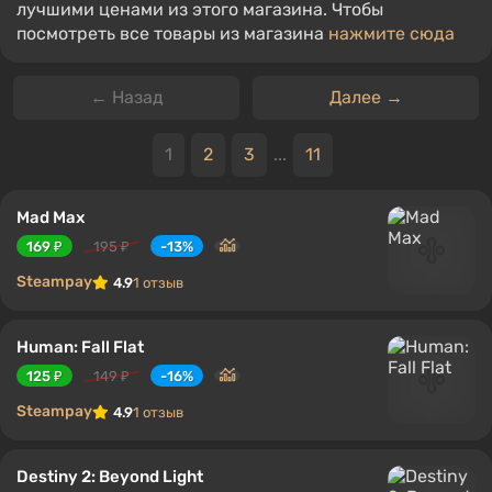
лучшими ценами из этого магазина. Чтобы
посмотреть все товары из магазина
нажмите сюда
← Назад
Далее →
1
2
3
...
11
Mad Max
169 ₽
195 ₽
-13%
Steampay
4.9
1 отзыв
Human: Fall Flat
125 ₽
149 ₽
-16%
Steampay
4.9
1 отзыв
Destiny 2: Beyond Light