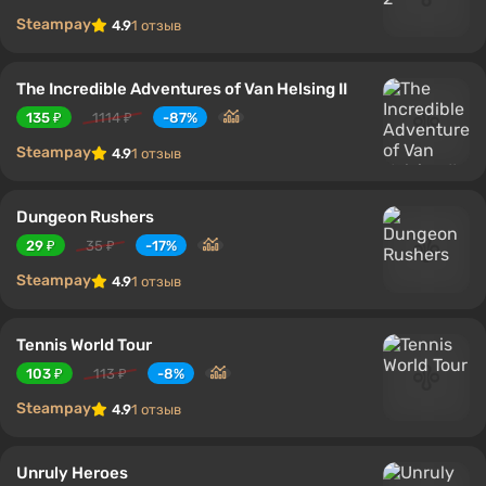
Steampay
4.9
1 отзыв
The Incredible Adventures of Van Helsing II
135 ₽
1114 ₽
-87%
Steampay
4.9
1 отзыв
Dungeon Rushers
29 ₽
35 ₽
-17%
Steampay
4.9
1 отзыв
Tennis World Tour
103 ₽
113 ₽
-8%
Steampay
4.9
1 отзыв
Unruly Heroes