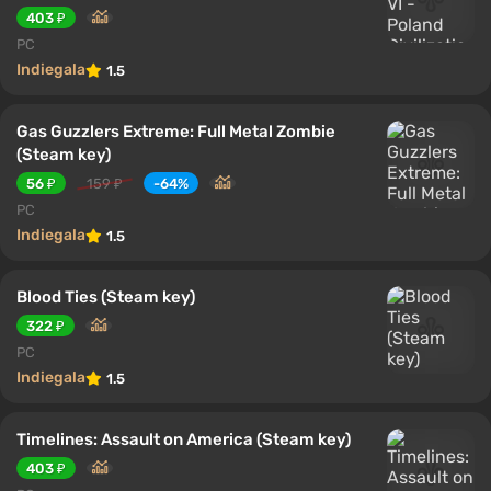
403 ₽
PC
Indiegala
1.5
Gas Guzzlers Extreme: Full Metal Zombie
(Steam key)
56 ₽
159 ₽
-64%
PC
Indiegala
1.5
Blood Ties (Steam key)
322 ₽
PC
Indiegala
1.5
Timelines: Assault on America (Steam key)
403 ₽