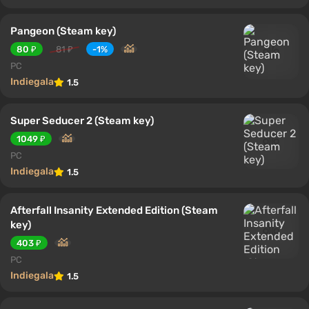
Pangeon (Steam key)
80 ₽
81 ₽
-1%
PC
Indiegala
1.5
Super Seducer 2 (Steam key)
1049 ₽
PC
Indiegala
1.5
Afterfall Insanity Extended Edition (Steam
key)
403 ₽
PC
Indiegala
1.5