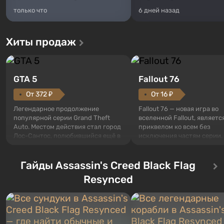
только что
6 дней назад
Хиты продаж
GTA 5
Fallout 76
От 372 ₽
От 16 ₽
Легендарное продолжение
Fallout 76 — новая игра во
популярной серии Grand Theft
вселенной Fallout, являетс
Auto. Местом действия стал город
приквелом ко всем без
Лос-Сантос, полюбившийся ещё в
исключения частям серии.
Grand Theft Auto: San Andreas .
События начинаются с Уб
Впервые игра расскажет историю
76, первого среди построе
сразу трех персонажей: Майкла,
Гайды Assassin's Creed Black Flag
Оно же, по задумке специа
Тревора и Франклина, между
Vault-Tec, должно открыть
Resynced
которыми вы сможете
первым после того, как на
переключаться в любое время.
Америку упадут ядерные б
Жанр и...
Место действия Fallout...