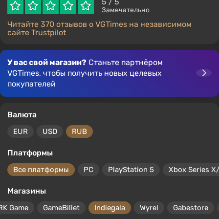
5
/ 5
Замечательно
Читайте 370 отзывов о VGTimes на независимом
сайте Trustpilot
У вас свой магазин?
Станьте партнёром
VGTimes, чтобы получить новых целевых
покупателей
Валюта
EUR
USD
RUB
Платформы
Все платформы
PC
PlayStation 5
Xbox Series X
Магазины
RK Game
GameBillet
Indiegala
Wyrel
Gabestore