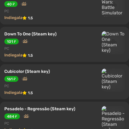
40 ₽
PC
Indiegala
1.5
Down To One (Steam key)
101 ₽
PC
Indiegala
1.5
Cubicolor (Steam key)
161 ₽
PC
Indiegala
1.5
Pesadelo - Regressão (Steam key)
484 ₽
PC