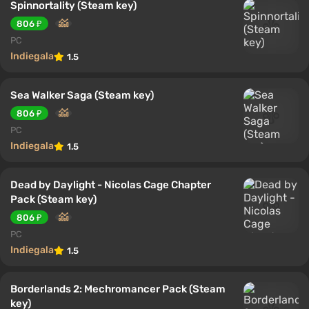
Spinnortality (Steam key)
806 ₽
PC
Indiegala
1.5
Sea Walker Saga (Steam key)
806 ₽
PC
Indiegala
1.5
Dead by Daylight - Nicolas Cage Chapter
Pack (Steam key)
806 ₽
PC
Indiegala
1.5
Borderlands 2: Mechromancer Pack (Steam
key)