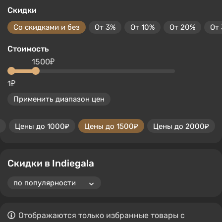
Скидки
Со скидками и без
От 3%
От 10%
От 20%
От
Стоимость
1500₽
1₽
Применить диапазон цен
Цены до 1000₽
Цены до 1500₽
Цены до 2000₽
Скидки в Indiegala
Отображаются только избранные товары с