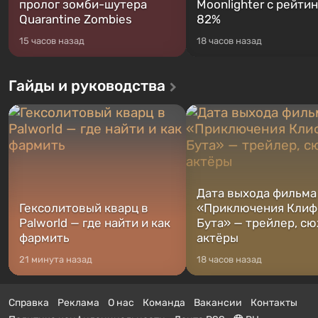
пролог зомби-шутера
Moonlighter с рейти
Quarantine Zombies
82%
15 часов назад
18 часов назад
Гайды и руководства
Дата выхода фильма
Гексолитовый кварц в
«Приключения Клиф
Palworld — где найти и как
Бута» — трейлер, сю
фармить
актёры
21 минута назад
18 часов назад
Справка
Реклама
О нас
Команда
Вакансии
Контакты