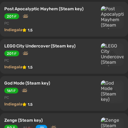
Post Apocalyptic Mayhem (Steam key)
201 ₽
PC
Indiegala
1.5
LEGO City Undercover (Steam key)
201 ₽
PC
Indiegala
1.5
God Mode (Steam key)
161 ₽
PC
Indiegala
1.5
Zenge (Steam key)
80 ₽
81 ₽
-1%