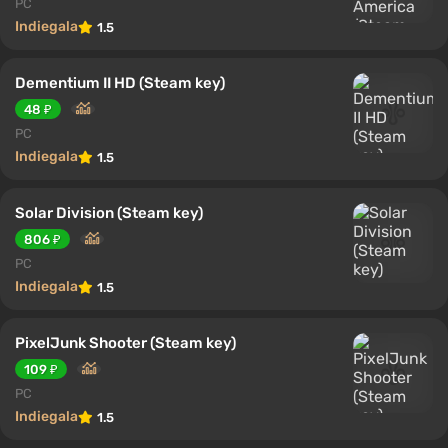
PC
Indiegala
1.5
Dementium II HD (Steam key)
48 ₽
PC
Indiegala
1.5
Solar Division (Steam key)
806 ₽
PC
Indiegala
1.5
PixelJunk Shooter (Steam key)
109 ₽
PC
Indiegala
1.5