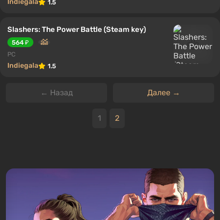
Indiegala
1.5
Slashers: The Power Battle (Steam key)
564 ₽
PC
Indiegala
1.5
← Назад
Далее →
1
2