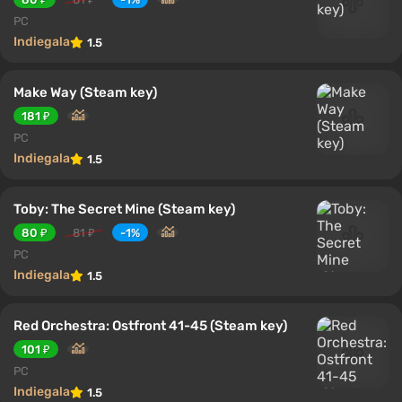
PC
Indiegala
1.5
Make Way (Steam key)
181 ₽
PC
Indiegala
1.5
Toby: The Secret Mine (Steam key)
80 ₽
81 ₽
-1%
PC
Indiegala
1.5
Red Orchestra: Ostfront 41-45 (Steam key)
101 ₽
PC
Indiegala
1.5