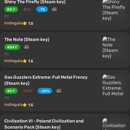
Shiny The Firefly (Steam key)
80 ₽
81 ₽
-1%
PC
Indiegala
1.5
The Note (Steam key)
484 ₽
PC
Indiegala
1.5
Gas Guzzlers Extreme: Full Metal Frenzy
(Steam key)
40 ₽
115 ₽
-65%
PC
Indiegala
1.5
Civilization VI - Poland Civilization and
Scenario Pack (Steam key)