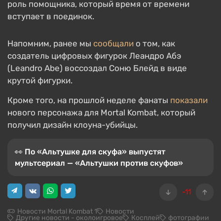
роль помощника, который время от времени
вступает в поединок.
Напомним, ранее мы
сообщали
о том, как
создатель цифровых фигурок Леандро Абэ
(Leandro Abe) воссоздал Соню Блейд в виде
крутой фигурки.
Кроме того, на прошлой неделе фанаты
показали
нового персонажа для Mortal Kombat, который
получил дизайн клоуна-убийцы.
👀 По «Альтушке для скуфа» выпустят
мультсериал — «Альтушки против скуфов»
-11
Новости Mortal Kombat 1
Новости
Другие новости - околоигровое
Косплей
фотографии