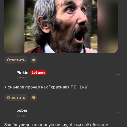
Ответить
Pinkie
Забанен
2 года
я сначала прочел как "красивая ПОНЬка"
Ответить
bobie
2 года
Зашёл увидев основную пикчу) А там всё обычное