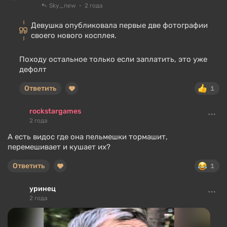
Sky_new
2 года
Девушка опубликовала первые две фотографии
своего нового косплея.
Походу остальное только если заплатить, это уже
дефолт
Ответить
1
rockstargames
2 года
А есть видос где она пельмешки тормашит,
перемешивает и кушает их?
Ответить
1
уринец
2 года