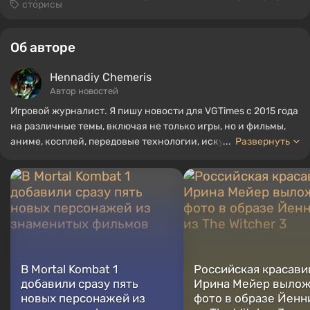
сторисы
Об авторе
Hennadiy Chemеris
Автор новостей
Игровой журналист. Я пишу новости для VGTimes с 2015 года
на различные темы, включая не только игры, но и фильмы,
аниме, косплей, передовые технологии, искусственный
...
Развернуть
интеллект, мемы и социальные сети. Я также автор
нескольких обзоров, топов, компиляций и других статей,
связанных с видеоиграми. Я собираю различные игровые
сувениры, включая фигурки, постеры, старые консоли и
многое другое. У меня есть живой интерес к ретро-играм. Я
играю с начала 2000-х на PC и консолях.
В Mortal Kombat 1
Российская красави
добавили сразу пять
Ирина Мейер выло
новых персонажей из
фото в образе Йенн