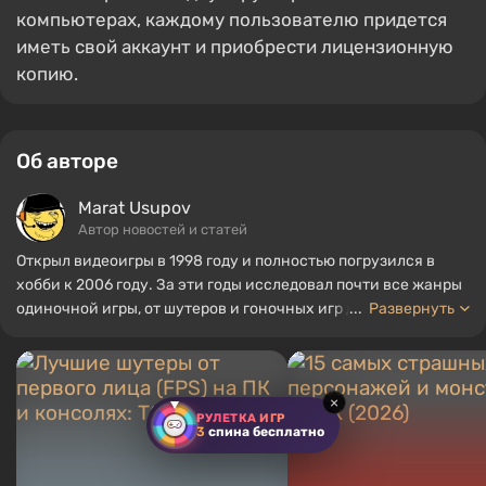
компьютерах, каждому пользователю придется
иметь свой аккаунт и приобрести лицензионную
копию.
Об авторе
Marat Usupov
Автор новостей и статей
Открыл видеоигры в 1998 году и полностью погрузился в
хобби к 2006 году. За эти годы исследовал почти все жанры
одиночной игры, от шутеров и гоночных игр до военных
...
Развернуть
стратегий и экономических стратегий. Начал писать о
играх в 2011 году и присоединился к команде VGTimes в 2012
году. С тех пор прошел путь от увлеченного блогера до
×
профессионального контент-креатора, создавая новости,
РУЛЕТКА ИГР
обзоры, статьи, превью, викторины и многое другое.
3
спина бесплатно
Преданный фанат накопителей большой емкости, мощных
графических процессоров и классики старой школы.