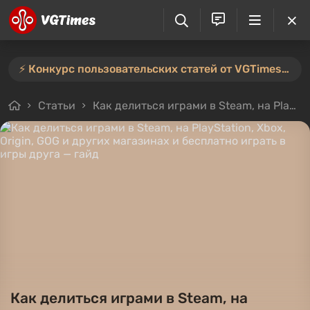
⚡️ Конкурс пользовательских статей от VGTimes продлён — участвуйте тут ⚡️
Статьи
Как делиться играми в Steam, на PlayStation, Xbox, Origin, GOG и других магазинах и бесплатно играть в игры друга — гайд
Как делиться играми в Steam, на