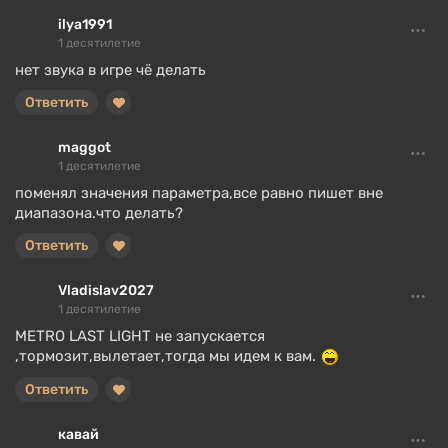
ilya1991
1 десятилетие
нет звука в игре чё делать
Ответить
maggot
1 десятилетие
поменял значения параметра,все равно пишет вне
диапазона.что делать?
Ответить
Vladislav2027
1 десятилетие
METRO LAST LIGHT не запускается
,тормозит,вылетает,тогда мы идем к вам.
Ответить
кавай