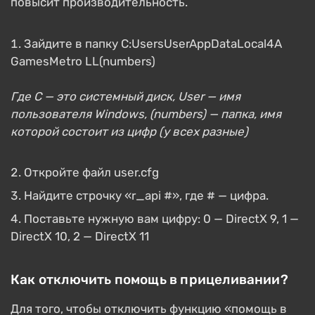
повысит производительность.
Зайдите в папку C:UsersUserAppDataLocal4A
GamesMetro LL(numbers)
Где C — это системный диск, User — имя
пользователя Windows, (numbers) — папка, имя
которой состоит из цифр (у всех разные)
Откройте файл user.cfg
Найдите строчку «r_api #», где # — цифра.
Поставьте нужную вам цифру: 0 — DirectX 9, 1 —
DirectX 10, 2 — DirectX 11
Как отключить помощь в прицеливании?
Для того, чтобы отключить функцию «помощь в