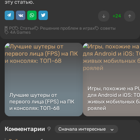
эту статью.
+24
PC
Статьи
Решение проблем в играх
советы
4A Games
Игры, похожие на P
Лучшие шутеры от
для Android и iOS: Т
первого лица (FPS) на ПК
живых мобильных б
и консолях: ТОП-68
роялей
Комментарии
9