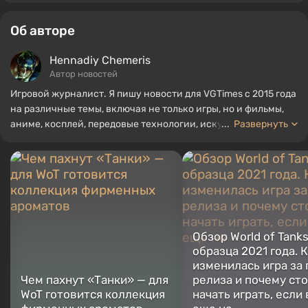
Об авторе
Hennadiy Chemеris
Автор новостей
Игровой журналист. Я пишу новости для VGTimes с 2015 года
на различные темы, включая не только игры, но и фильмы,
аниме, косплей, передовые технологии, искусственный
...
Развернуть
интеллект, мемы и социальные сети. Я также автор
нескольких обзоров, топов, компиляций и других статей,
связанных с видеоиграми. Я собираю различные игровые
сувениры, включая фигурки, постеры, старые консоли и
многое другое. У меня есть живой интерес к ретро-играм. Я
играю с начала 2000-х на PC и консолях.
Обзор World of Tank
образца 2021 года. 
изменилась игра за 
Чем пахнут «Танки» — для
релиза и почему ст
WoT готовится коллекция
начать играть, если 