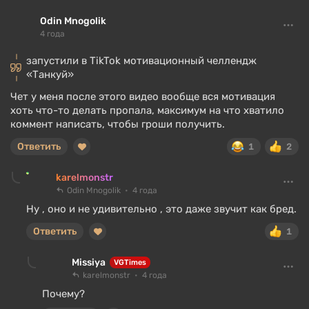
Odin Mnogolik
4 года
запустили в TikTok мотивационный челлендж
«Танкуй»
Чет у меня после этого видео вообще вся мотивация
хоть что-то делать пропала, максимум на что хватило
коммент написать, чтобы гроши получить.
Ответить
1
2
karelmonstr
Odin Mnogolik
4 года
Ну , оно и не удивительно , это даже звучит как бред.
Ответить
1
Missiya
VGTimes
karelmonstr
4 года
Почему?