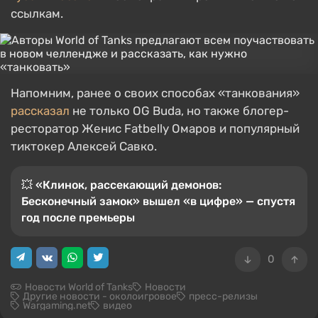
ссылкам.
Напомним, ранее о своих способах «танкования»
рассказал
не только OG Buda, но также блогер-
ресторатор Женис Fatbelly Омаров и популярный
тиктокер Алексей Савко.
💥 «Клинок, рассекающий демонов:
Бесконечный замок» вышел «в цифре» — спустя
год после премьеры
0
Новости World of Tanks
Новости
Другие новости - околоигровое
пресс-релизы
Wargaming.net
видео