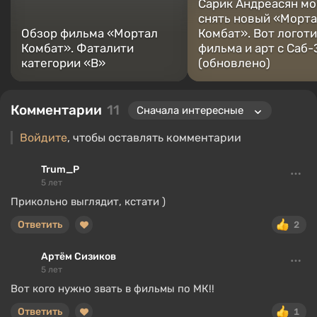
Сарик Андреасян мо
снять новый «Морт
Обзор фильма «Мортал
Комбат». Вот логот
Комбат». Фаталити
фильма и арт с Саб
категории «B»
(обновлено)
Комментарии
11
Войдите
, чтобы оставлять комментарии
Trum_P
5 лет
Прикольно выглядит, кстати )
Ответить
2
Артём Сизиков
5 лет
Вот кого нужно звать в фильмы по МК!!
Ответить
1