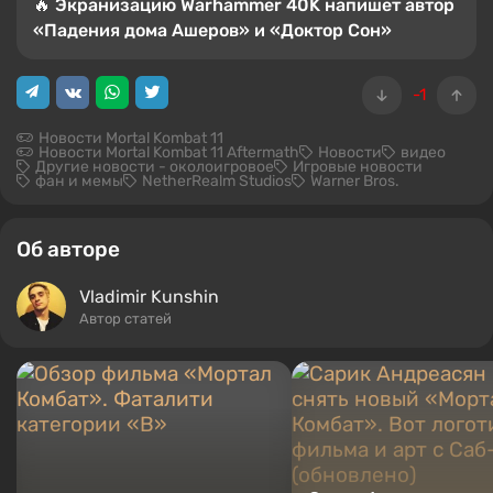
🔥 Экранизацию Warhammer 40K напишет автор
«Падения дома Ашеров» и «Доктор Сон»
-1
Новости Mortal Kombat 11
Новости Mortal Kombat 11 Aftermath
Новости
видео
Другие новости - околоигровое
Игровые новости
фан и мемы
NetherRealm Studios
Warner Bros.
Об авторе
Vladimir Kunshin
Автор статей