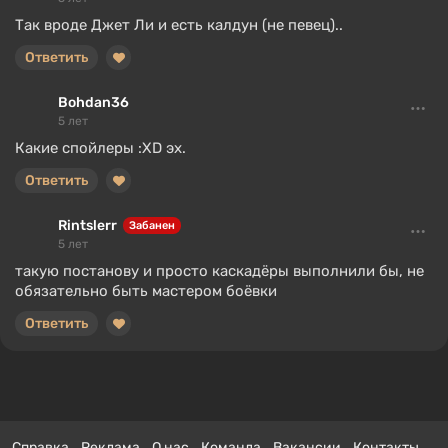
Так вроде Джет Ли и есть калдун (не певец)..
Ответить
Bohdan36
5 лет
Какие спойлеры :XD эх.
Ответить
Rintslerr
Забанен
5 лет
такую постанову и просто каскадёры выполнили бы, не
обязательно быть мастером боёвки
Ответить
Справка
Реклама
О нас
Команда
Вакансии
Контакты