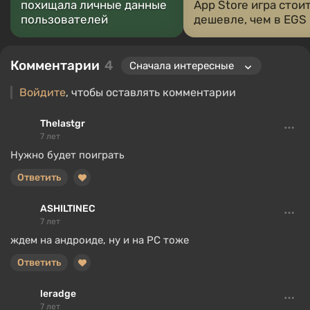
похищала личные данные
App Store игра стои
пользователей
дешевле, чем в EGS
Комментарии
4
Войдите
, чтобы оставлять комментарии
Thelastgr
7 лет
Нужно будет поиграть
Ответить
ASHILTINEC
7 лет
ждем на андроиде, ну и на PC тоже
Ответить
leradge
7 лет