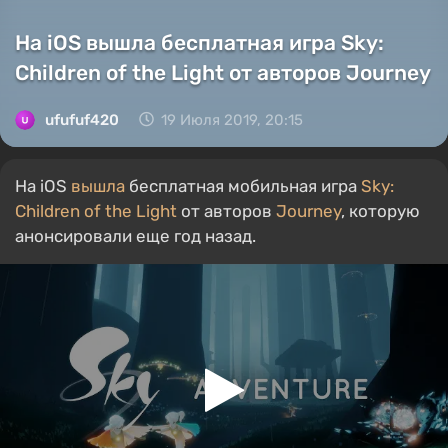
На iOS вышла бесплатная игра Sky:
Children of the Light от авторов Journey
ufufuf420
19 Июля 2019, 20:15
На iOS
вышла
бесплатная мобильная игра
Sky:
Children of the Light
от авторов
Journey
, которую
анонсировали еще год назад.