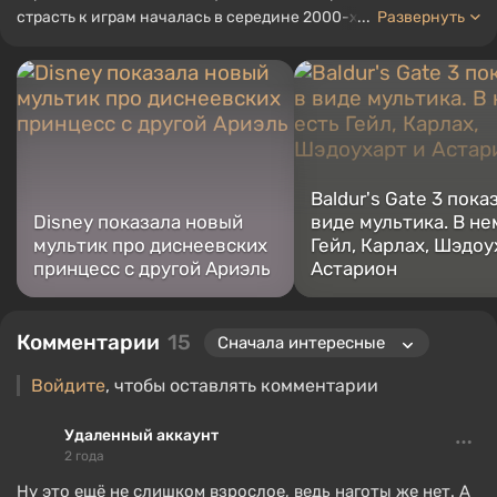
страсть к играм началась в середине 2000-х. Я в основном
...
Развернуть
играю на ПК, и особенно люблю RPG и шутеры. Некоторые из
моих любимых игр всех времен включают Fallout, Borderlands
и The Witcher.
Baldur's Gate 3 пока
Disney показала новый
виде мультика. В не
мультик про диснеевских
Гейл, Карлах, Шэдоу
принцесс с другой Ариэль
Астарион
Комментарии
15
Войдите
, чтобы оставлять комментарии
Удаленный аккаунт
2 года
Ну это ещё не слишком взрослое, ведь наготы же нет. А