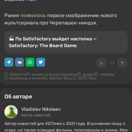
Ранее
появилось
первое изображение нового
мультсериала про Черепашек-ниндзя.
🏭 По Satisfactory выйдет настолка —
Satisfactory: The Board Game
+1
Новости
аниме и мультсериалы
видео
тизеры
Комиксы и книги
Warner Bros.
DC
Max
Об авторе
Vladislav Nikolaev
Автор новостей
Автор новостей для VGTimes с 2021 года. В основном пишу о
играх, но также освещаю фильмы, телесериалы и аниме. Моя