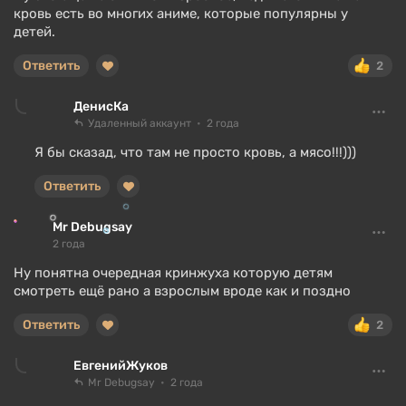
кровь есть во многих аниме, которые популярны у
детей.
Ответить
2
ДенисКа
Удаленный аккаунт
2 года
Я бы сказад, что там не просто кровь, а мясо!!!)))
Ответить
Mr Debugsay
2 года
Ну понятна очередная кринжуха которую детям
смотреть ещё рано а взрослым вроде как и поздно
Ответить
2
ЕвгенийЖуков
Mr Debugsay
2 года