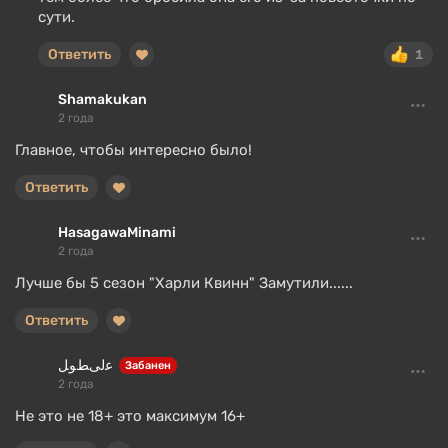
сути.
Ответить
1
Shamakukan
2 года
Главное, чтобы интересно было!
Ответить
HasagawaMinami
2 года
Лучше бы 5 сезон "Харли Квинн" Замутили......
Ответить
ﻋﻟﻰﻂﻮﻞ
Забанен
2 года
Не это не 18+ это максимум 16+