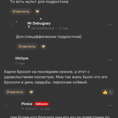
То есть мульт для подростков
Ответить
Mr Debugsay
ЕвгенийЖуков
2 года
Для спецэффеческих подростков)
Ответить
ithitym
2 года
Харли бросил на последнем сезоне, а этот с
удовольствием посмотрю. Мне так жаль было что его
бросили в день свадьбы, персонаж клёвый.
Ответить
1
Pinkie
Забанен
ithitym
2 года
тем более что бросила она его из-за повесточки по