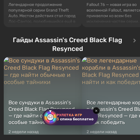
Легендарное продолжение
Fallout 76 — новая игра во
популярной серии Grand Theft
вселенной Fallout, являетс
Auto. Местом действия стал город
приквелом ко всем без
Лос-Сантос, полюбившийся ещё в
исключения частям серии.
Grand Theft Auto: San Andreas .
События начинаются с Уб
Впервые игра расскажет историю
76, первого среди построе
сразу трех персонажей: Майкла,
Гайды Assassin's Creed Black Flag
Оно же, по задумке специа
Тревора и Франклина, между
Vault-Tec, должно открыть
Resynced
которыми вы сможете
первым после того, как на
переключаться в любое время.
Америку упадут ядерные б
Жанр и...
Место действия Fallout...
Все сундуки в Assassin's
Все легендарные ко
Creed Black Flag Resynced
в Assassin's Creed Bl
×
— где найти обычные и
Flag Resynced — где
РУЛЕТКА ИГР
3
спина бесплатно
особые тайники
и как победить
2 недели назад
2 недели назад