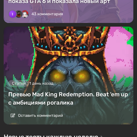
показа GTA 6 и показала новый арт
43 комментария
Статьи
1 день назад
Превью Mad King Redemption. Beat 'em up
с амбициями рогалика
Оставить комментарий
Новые тесты каждую неделю