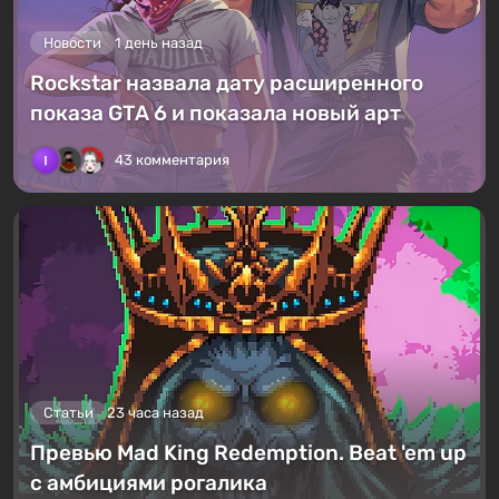
Новости
1 день назад
Rockstar назвала дату расширенного
показа GTA 6 и показала новый арт
43 комментария
Статьи
23 часа назад
Превью Mad King Redemption. Beat 'em up
с амбициями рогалика