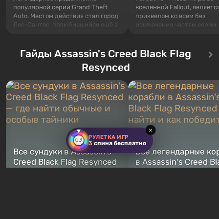
популярной серии Grand Theft
вселенной Fallout, являетс
Auto. Местом действия стал город
приквелом ко всем без
Лос-Сантос, полюбившийся ещё в
исключения частям серии.
Grand Theft Auto: San Andreas .
События начинаются с Уб
Впервые игра расскажет историю
76, первого среди построе
сразу трех персонажей: Майкла,
Гайды Assassin's Creed Black Flag
Оно же, по задумке специа
Тревора и Франклина, между
Vault-Tec, должно открыть
Resynced
которыми вы сможете
первым после того, как на
переключаться в любое время.
Америку упадут ядерные б
Жанр и...
Место действия Fallout...
×
РУЛЕТКА ИГР
3
спина бесплатно
Все сундуки в Assassin's
Все легендарные ко
Creed Black Flag Resynced
в Assassin's Creed Bl
— где найти обычные и
Flag Resynced — где
особые тайники
и как победить
2 недели назад
2 недели назад