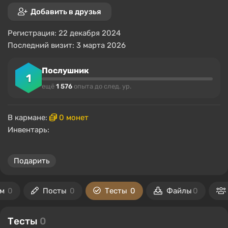
Добавить в друзья
Регистрация: 22 декабря 2024
Последний визит: 3 марта 2026
Послушник
1
ещё
1 576
опыта до след. ур.
В кармане:
0 монет
Инвентарь:
Подарить
ам
0
Посты
0
Тесты
0
Файлы
0
Тесты
0