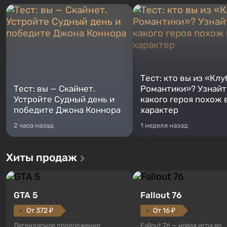
Тест: кто вы из «Клу
Тест: вы — Скайнет.
Романтики»? Узнайте
Устройте Судный день и
какого героя похож 
победите Джона Коннора
характер
2 часа назад
1 неделя назад
Хиты продаж
GTA 5
Fallout 76
От 372 ₽
От 16 ₽
Легендарное продолжение
Fallout 76 — новая игра во