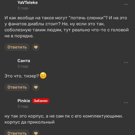
YaVTeleke
3 года
И как вообще на такое могут "потечь слюнки"? И на это
у фанатов диаблы стоит? Не, ну если это так,
соболезную таким людям, тут реально что-то с головой
не в порядке.
Ответить
Санта
3 года
Это что, тизер?
Ответить
Pinkie
Забанен
3 года
ну так это корпус, а не сам пк с его комплектующими.
корпус да прикольный
Ответить