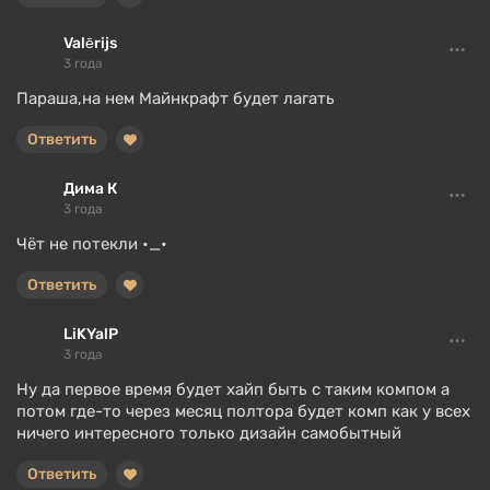
Valērijs
3 года
Параша,на нем Майнкрафт будет лагать
Ответить
Дима К
3 года
Чёт не потекли •_•
Ответить
LiKYalP
3 года
Ну да первое время будет хайп быть с таким компом а
потом где-то через месяц полтора будет комп как у всех
ничего интересного только дизайн самобытный
Ответить