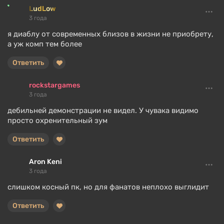
LudLow
3 года
я диаблу от современных близов в жизни не приобрету,
а уж комп тем более
Ответить
rockstargames
3 года
дебильней демонстрации не видел. У чувака видимо
просто охренительный зум
Ответить
Aron Keni
3 года
слишком косный пк, но для фанатов неплохо выглидит
Ответить