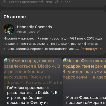
Blizzard Entertainment
NVIDIA
видео
Об авторе
Hennadiy Chemеris
Автор новостей
Игровой журналист. Я пишу новости для VGTimes с 2015 года
на различные темы, включая не только игры, но и фильмы,
аниме, косплей, передовые технологии, искусственный
...
Развернуть
интеллект, мемы и социальные сети. Я также автор
нескольких обзоров, топов, компиляций и других статей,
связанных с видеоиграми. Я собираю различные игровые
сувениры, включая фигурки, постеры, старые консоли и
многое другое. У меня есть живой интерес к ретро-играм. Я
играю с начала 2000-х на PC и консолях.
Геймеры продолжают
развлекаться в Diablo 4. В
игре попробовали
Меган Фокс сделала
воссоздать Фиону из
подарок геймерам в 