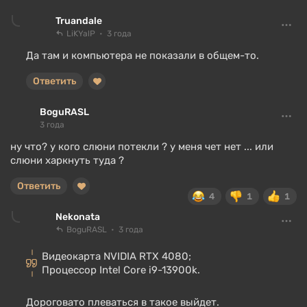
Truandale
LiKYalP
3 года
Да там и компьютера не показали в общем-то.
Ответить
BoguRASL
3 года
ну что? у кого слюни потекли ? у меня чет нет ... или
слюни харкнуть туда ?
Ответить
4
1
1
Nekonata
BoguRASL
3 года
Видеокарта NVIDIA RTX 4080;
Процессор Intel Core i9-13900k.
Дороговато плеваться в такое выйдет.