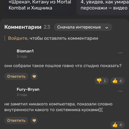
«Шрека», Китану из Mortal
4, увидев, как умир
Kombat и Хищника
персонажи — видео
Комментарии
23
Войдите
, чтобы оставлять комментарии
Bioman1
3 года
они собрали такое пошлое говно что стыдно показать?
Ответить
1
6
Fury-Bryan
3 года
не заметил никакого компьютера, показали словно
внутренности какого то системника кусками(((
Ответить
4