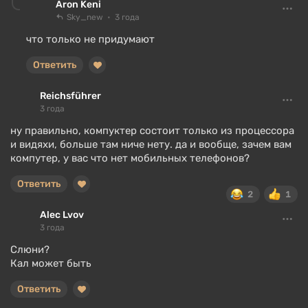
Aron Keni
Sky_new
3 года
что только не придумают
Ответить
Reichsführer
3 года
ну правильно, компуктер состоит только из процессора
и видяхи, больше там ниче нету. да и вообще, зачем вам
компутер, у вас что нет мобильных телефонов?
Ответить
2
1
Alec Lvov
3 года
Слюни?
Кал может быть
Ответить