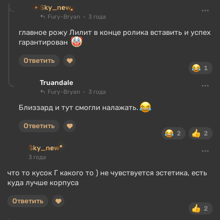
Sky_new
Fury-Bryan
3 года
главное рожу Лилит в конце ролика вставить и успех
гарантирован
Ответить
1
Truandale
Fury-Bryan
3 года
Близзард и тут смогли налажать.
Ответить
2
2
Sky_new
3 года
что то кусок Г какого то ) не чувствуется эстетика, есть
куда лучше корпуса
Ответить
2