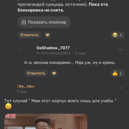
пропагандой суицида, источник).
Пока эта
блокировка не снята.
Показать спойлер
Ответить
1
DeShadow_7077
MrProRock(33RU)
3 года
А-а, весьма ожидаемо... Мда уж, ну и хрень.
Ответить
1
Sky_new
3 года
Тот случай " Мам этот корпус всего лишь для учебы "