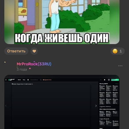
Ответить
1
MrProRock(33RU)
3 года