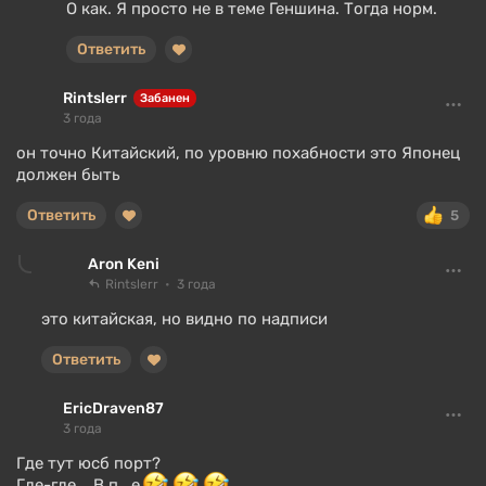
О как. Я просто не в теме Геншина. Тогда норм.
Ответить
Rintslerr
Забанен
3 года
он точно Китайский, по уровню похабности это Японец
должен быть
Ответить
5
Aron Keni
Rintslerr
3 года
это китайская, но видно по надписи
Ответить
EricDraven87
3 года
Где тут юсб порт?
Где-где... В п...е