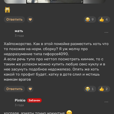
Ответить
9
4
мать
3 года
Хайпожорство. Как в этой помойке разместить хоть что
то похожее на норм. сборку? Я уж молчу про
недоразумение типа гифорсе4090.
А если речь тупо про неттоп посмотреть кинчик, то с
таким же успехом можно купить любую секс куклу и в
нее засунуть подобное недожелезо. Опять же хоть
какой то профит будет, катку в доте слил и мстишь
мамкам врагов
Ответить
1
2
Pinkie
Забанен
3 года
хоспаде. азиаты точно чокнутые