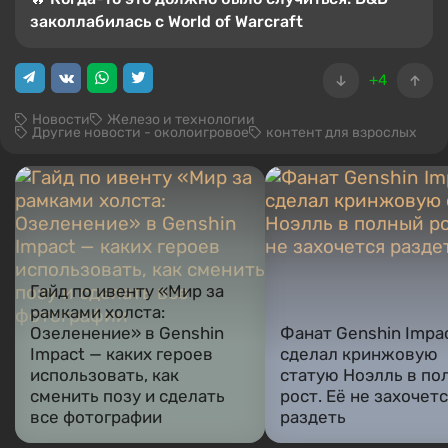
заколлабилась с World of Warcraft
+4
Новости
Железо и технологии
Другие новости - околоигровое
контент для взрослых
Гайд по ивенту «Мир за
рамками холста:
Озеленение» в Genshin
Фанат Genshin Impa
Impact — каких героев
сделал кринжовую
использовать, как
статую Ноэлль в по
сменить позу и сделать
рост. Её не захочет
все фотографии
раздеть