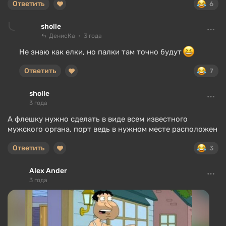
Ответить
6
sholle
ДенисКа
3 года
Не знаю как елки, но палки там точно будут
Ответить
7
sholle
3 года
А флешку нужно сделать в виде всем известного
мужского органа, порт ведь в нужном месте расположен
Ответить
3
Alex Ander
3 года