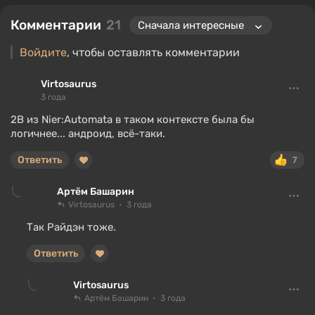
Комментарии
21
Войдите
, чтобы оставлять комментарии
Virtosaurus
3 года
2В из Nier:Automata в таком контексте была бы
логичнее... андроид, всё-таки.
Ответить
7
Артём Башарин
Virtosaurus
3 года
Так Райдэн тоже.
Ответить
Virtosaurus
Артём Башарин
3 года