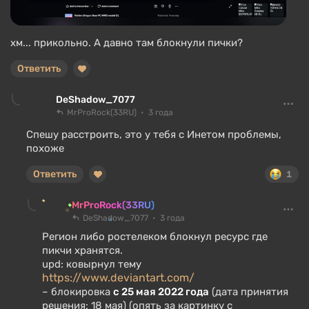
хм... прикольно. А давно там блокнули пички?
Ответить
DeShadow_7077
MrProRock(33RU)
3 года
Спешу расстроить, это у тебя с Инетом проблемы,
похоже
Ответить
1
MrProRock(33RU)
DeShadow_7077
3 года
Регион либо ростелеком блокнул ресурс где
пикчи хранятся.
upd: ковырнул тему
https://www.deviantart.com/
– блокировка
с 25 мая 2022 года
(дата принятия
решения: 18 мая) (опять за картинку с