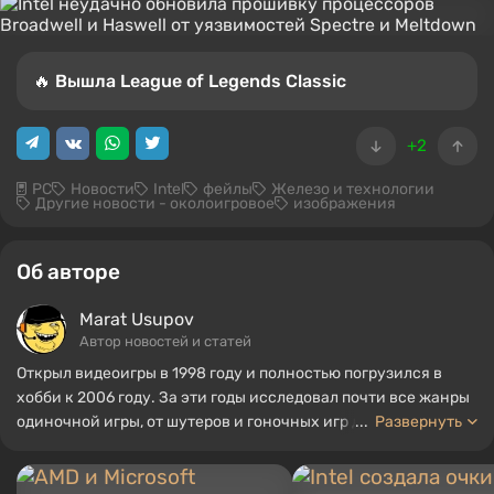
🔥 Вышла League of Legends Classic
+2
PC
Новости
Intel
фейлы
Железо и технологии
Другие новости - околоигровое
изображения
Об авторе
Marat Usupov
Автор новостей и статей
Открыл видеоигры в 1998 году и полностью погрузился в
хобби к 2006 году. За эти годы исследовал почти все жанры
одиночной игры, от шутеров и гоночных игр до военных
...
Развернуть
стратегий и экономических стратегий. Начал писать о
играх в 2011 году и присоединился к команде VGTimes в 2012