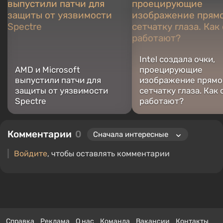
году. С тех пор прошел путь от увлеченного блогера до
профессионального контент-креатора, создавая новости,
обзоры, статьи, превью, викторины и многое другое.
Преданный фанат накопителей большой емкости, мощных
графических процессоров и классики старой школы.
Intel создала очки,
AMD и Microsoft
проецирующие
выпустили патчи для
изображение прямо
защиты от уязвимости
сетчатку глаза. Как 
Spectre
работают?
Комментарии
0
Войдите
, чтобы оставлять комментарии
Справка
Реклама
О нас
Команда
Вакансии
Контакты