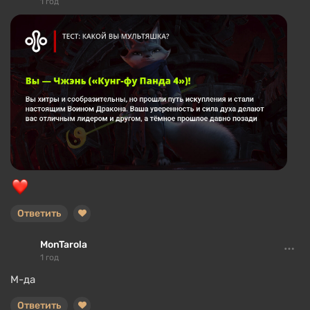
1 год
Ответить
MonTarola
1 год
М-да
Ответить