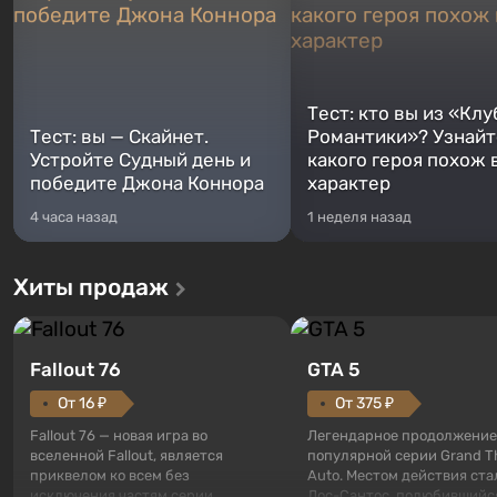
Тест: кто вы из «Клу
Тест: вы — Скайнет.
Романтики»? Узнайте
Устройте Судный день и
какого героя похож 
победите Джона Коннора
характер
4 часа назад
1 неделя назад
Хиты продаж
Fallout 76
GTA 5
От 16 ₽
От 375 ₽
Fallout 76 — новая игра во
Легендарное продолжение
вселенной Fallout, является
популярной серии Grand T
приквелом ко всем без
Auto. Местом действия ста
исключения частям серии.
Лос-Сантос, полюбившийс