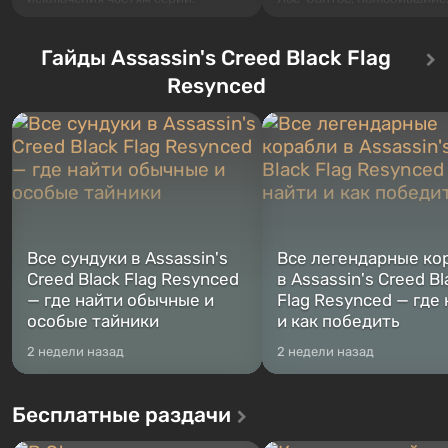
События начинаются с Убежища
Grand Theft Auto: San Andre
76, первого среди построенных.
Впервые игра расскажет 
Оно же, по задумке специалистов
Гайды Assassin's Creed Black Flag
сразу трех персонажей: Ма
Vault-Tec, должно открыться
Тревора и Франклина, меж
Resynced
первым после того, как на
которыми вы сможете
Америку упадут ядерные бомбы.
переключаться в любое вр
Место действия Fallout...
Жанр и...
Все сундуки в Assassin's
Все легендарные ко
Creed Black Flag Resynced
в Assassin's Creed Bl
— где найти обычные и
Flag Resynced — где
особые тайники
и как победить
2 недели назад
2 недели назад
Бесплатные раздачи