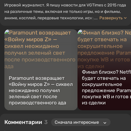
Игровой журналист. Я пишу новости для VGTimes с 2015 года
на различные темы, включая не только игры, но и фильмы,
аниме, косплей, передовые технологии, искусственный
...
Развернуть
интеллект, мемы и социальные сети. Я также автор
нескольких обзоров, топов, компиляций и других статей,
связанных с видеоиграми. Я собираю различные игровые
сувениры, включая фигурки, постеры, старые консоли и
многое другое. У меня есть живой интерес к ретро-играм. Я
играю с начала 2000-х на PC и консолях.
Финал близко? Netfl
Paramount возвращает
будет отвечать на
«Войну миров Z» — сиквел
сокрушительное
неожиданно получил
предложение Param
зеленый свет после
покупке WB и готов
производственного ада
из сделки
Комментарии
3