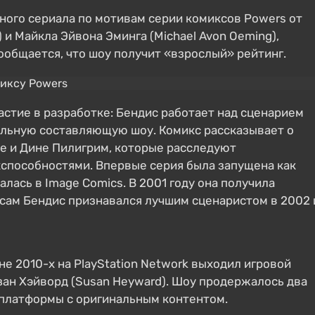
ного сериала по мотивам серии комиксов Powers от
) и Майкла Эйвона Эминга (Michael Avon Oeming),
Сообщается, что шоу получит «взрослый» рейтинг.
стие в разработке: Бендис работает над сценарием
уальную составляющую шоу. Комикс рассказывает о
ре и Дине Пилигрим, которые расследуют
способностями. Впервые серия была запущена как
алась в Image Comics. В 2001 году она получила
 сам Бендис признавался лучшим сценаристом в 2002 
не 2010-х на PlayStation Network выходил игровой
юзан Хэйворд (Susan Heyward). Шоу продержалось два
 платформы с оригинальным контентом.