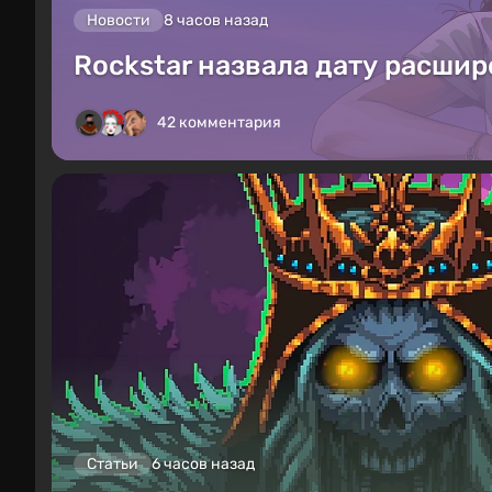
Новости
8 часов назад
Rockstar назвала дату расшир
42 комментария
Статьи
6 часов назад