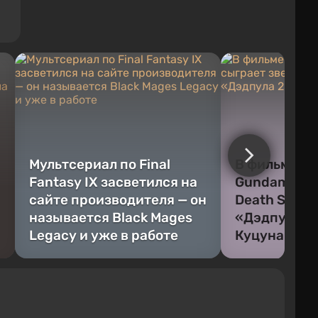
Мультсериал по Final
В фильме по
Fantasy IX засветился на
Gundam сыг
сайте производителя — он
Death Strand
называется Black Mages
«Дэдпула 2
Legacy и уже в работе
Куцуна