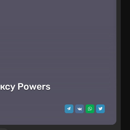
иксу Powers