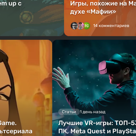
em up с
Игры, похожие на Ma
духе «Мафии»
14 комментариев
Статьи
1 день назад
 Game.
Лучшие VR-игры: ТОП-5
ьтсериала
ПК, Meta Quest и PlaySta