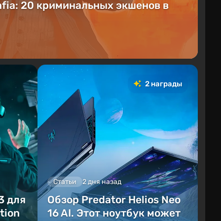
fia: 20 криминальных экшенов в
2 награды
Статьи
2 дня назад
3 для
Обзор Predator Helios Neo
tion
16 AI. Этот ноутбук может