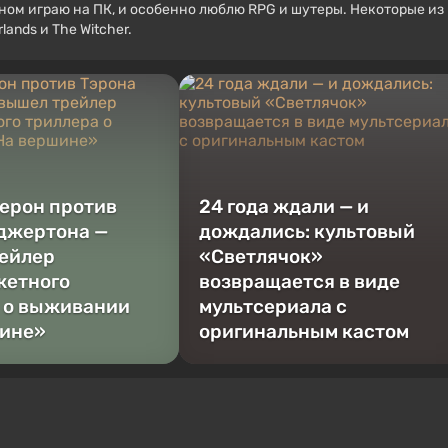
вном играю на ПК, и особенно люблю RPG и шутеры. Некоторые из
ands и The Witcher.
ерон против
24 года ждали — и
джертона —
дождались: культовый
ейлер
«Светлячок»
жетного
возвращается в виде
 о выживании
мультсериала с
шине»
оригинальным кастом