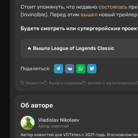
Стоит упомянуть, что недавно
состоялась
пре
(Invincible). Перед этим
вышел
новый трейлер
Будете смотреть или супергеройские прое
🔥 Вышла League of Legends Classic
Поделиться:
Новости
Кино и сериалы
аниме и мультсериалы
Об авторе
Vladislav Nikolaev
Автор новостей
Автор новостей для VGTimes с 2021 года. В основном п