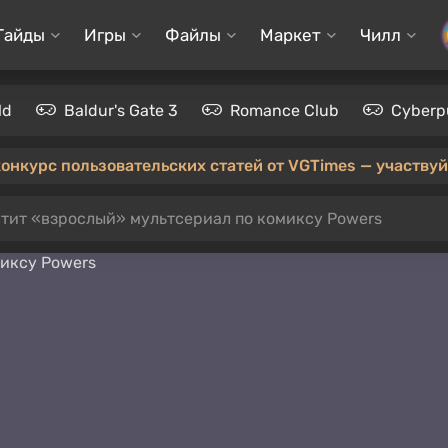
Гайды
Игры
Файлы
Маркет
Чилл
ld
Baldur's Gate 3
Romance Club
Cyberp
конкурс пользовательских статей от VGTimes — участвуйт
устит «взрослый» мультсериал по комиксу Powers