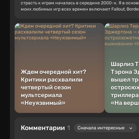
страсть к играм началась в середине 2000-х. Я в осно
моих любимых игр всех времен включают Fallout, Borderl
Шарлиз Т
Ждем очередной хит?
Тэрона Э
Критики расхвалили
вышел тр
четвертый сезон
остросю
мультсериала
триллера
«Неуязвимый»
«На вер
Комментарии
1