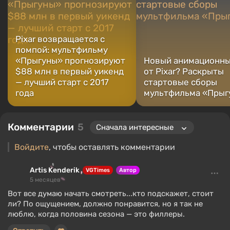
Pixar возвращается с
помпой: мультфильму
«Прыгуны» прогнозируют
Новый анимационны
$88 млн в первый уикенд
от Pixar? Раскрыты
— лучший старт с 2017
стартовые сборы
года
мультфильма «Прыг
Комментарии
5
Войдите
, чтобы оставлять комментарии
Artis Kenderik
VGTimes
Автор
5 месяцев
Вот все думаю начать смотреть...кто подскажет, стоит
ли? По ощущением, должно понравится, но я так не
люблю, когда половина сезона — это филлеры.