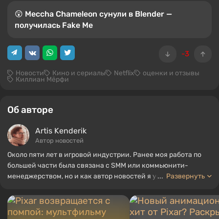
😲 Meccha Chameleon сунули в Blender —
получилась Fake Me
-3
Новости
Кино и сериалы
Netflix
оценки и отзывы
Киллиан Мёрфи
Об авторе
Artis Kenderik
Автор новостей
Около пяти лет в игровой индустрии. Ранее моя работа по
большей части была связана с SMM или коммьюнити-
менеджерством, но и как автор новостей я успел
...
Развернуть
поработать, собирая гайды и топы для портала WePlay.