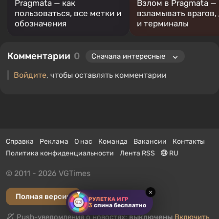
Pragmata — как
Взлом в Pragmata — 
пользоваться, все метки и
взламывать врагов,
обозначения
и терминалы
Комментарии
0
Войдите
, чтобы оставлять комментарии
Справка
Реклама
О нас
Команда
Вакансии
Контакты
Политика конфиденциальности
Лента RSS
RU
© 2011 - 2026 VGTimes
×
Полная версия
РУЛЕТКА ИГР
3
спина бесплатно
Push-уведомления о новостях:
выключены
Включить