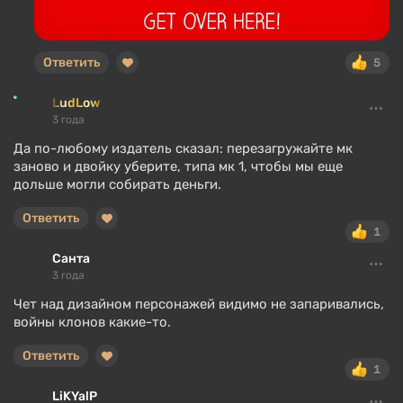
Ответить
5
LudLow
3 года
Да по-любому издатель сказал: перезагружайте мк
заново и двойку уберите, типа мк 1, чтобы мы еще
дольше могли собирать деньги.
Ответить
1
Санта
3 года
Чет над дизайном персонажей видимо не запаривались,
войны клонов какие-то.
Ответить
1
LiKYalP