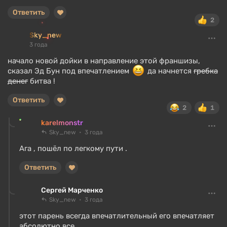
Ответить
2
Sky_new
3 года
начало новой дойки в направление этой франшизы,
сказал Эд Бун под впечатлением
да начнется
гребка
денег
битва !
Ответить
2
1
karelmonstr
Sky_new
3 года
Ага , пошёл по легкому пути .
Ответить
Сергей Марченко
Sky_new
3 года
этот парень всегда впечатлительный его впечатляет
абсолютно все