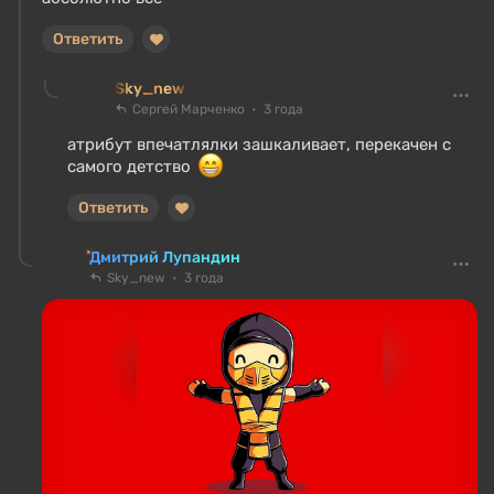
Ответить
Sky_new
Сергей Марченко
3 года
атрибут впечатлялки зашкаливает, перекачен с
самого детство
Ответить
Дмитрий Лупандин
Sky_new
3 года