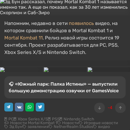
Напомним, недавно в сети
появилось
видео, на
котором сравнили бойцов в Mortal Kombat 1 и
Mortal Kombat 11
. Релиз новой игры состоится 19
сентября. Проект разрабатывается для PC, PS5,
Xbox Series X/S и Nintendo Switch.
🎧 «Южный парк: Палка Истины» — выпустили
большую демонстрацию озвучки от GamesVoice
-4
PC
Xbox Series X/S
PS5
Nintendo Switch
Новости Mortal Kombat 1
Новости
Игровые новости
Эд Бун
заявления
NetherRealm Studios
видео