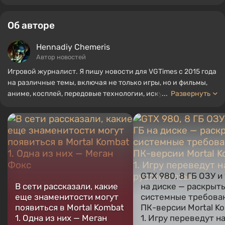
Об авторе
Hennadiy Chemеris
Автор новостей
Игровой журналист. Я пишу новости для VGTimes с 2015 года
на различные темы, включая не только игры, но и фильмы,
аниме, косплей, передовые технологии, искусственный
...
Развернуть
интеллект, мемы и социальные сети. Я также автор
нескольких обзоров, топов, компиляций и других статей,
связанных с видеоиграми. Я собираю различные игровые
сувениры, включая фигурки, постеры, старые консоли и
многое другое. У меня есть живой интерес к ретро-играм. Я
играю с начала 2000-х на PC и консолях.
GTX 980, 8 ГБ ОЗУ и
В сети рассказали, какие
на диске — раскрыт
еще знаменитости могут
системные требова
появиться в Mortal Kombat
ПК-версии Mortal K
1. Одна из них — Меган
1. Игру переведут н