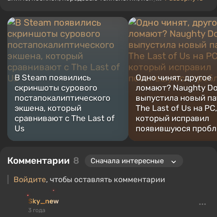
интеллект, мемы и социальные сети. Я также автор
нескольких обзоров, топов, компиляций и других статей,
связанных с видеоиграми. Я собираю различные игровые
сувениры, включая фигурки, постеры, старые консоли и
многое другое. У меня есть живой интерес к ретро-играм. Я
играю с начала 2000-х на PC и консолях.
В Steam появились
Одно чинят, другое
скриншоты сурового
ломают? Naughty D
постапокалиптического
выпустила новый па
экшена, который
The Last of Us на PC,
сравнивают с The Last of
который исправил
Us
появившуюся проб
Комментарии
8
Войдите
, чтобы оставлять комментарии
Sky_new
3 года