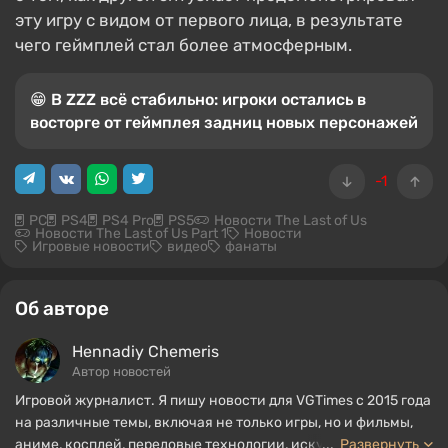
эту игру с видом от первого лица, в результате
чего геймплей стал более атмосферным.
😁 В ZZZ всё стабильно: игроки остались в
восторге от геймплея задниц новых персонажей
-1
PC
PS4
PS4 Pro
PS5
Новости The Last of Us
Новости The Last of Us Part 1
Новости
Игровые новости
видео
фанаты
Об авторе
Hennadiy Chemеris
Автор новостей
Игровой журналист. Я пишу новости для VGTimes с 2015 года
на различные темы, включая не только игры, но и фильмы,
аниме, косплей, передовые технологии, искусственный
...
Развернуть