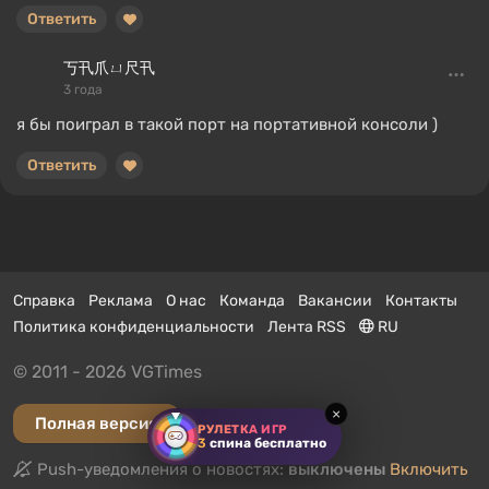
Ответить
丂卂爪ㄩ尺卂
3 года
я бы поиграл в такой порт на портативной консоли )
Ответить
Справка
Реклама
О нас
Команда
Вакансии
Контакты
Политика конфиденциальности
Лента RSS
RU
© 2011 - 2026 VGTimes
×
Полная версия
РУЛЕТКА ИГР
3
спина бесплатно
Push-уведомления о новостях:
выключены
Включить