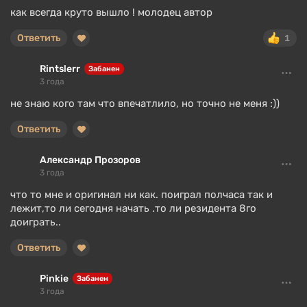
как всегда круто вышло ! молодец автор
Ответить
1
Rintslerr
Забанен
3 года
не знаю кого там что впечатлило, но точно не меня :))
Ответить
Александр Прозоров
3 года
что то мне и оригинал ни как. поиграл полчаса так и
лежит,то ли сегодня начать .то ли резидента 8го
доиграть..
Ответить
Pinkie
Забанен
3 года