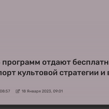
 5 программ отдают бесплатно
 порт культовой стратегии 
 08:57
18 Января 2023, 09:01