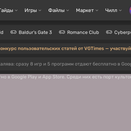
Гайды
Игры
Файлы
Маркет
Чилл
ld
Baldur's Gate 3
Romance Club
Cyberp
конкурс пользовательских статей от VGTimes — участвуйт
алява: сразу 8 игр и 5 программ отдают бесплатно в Google Play и App 