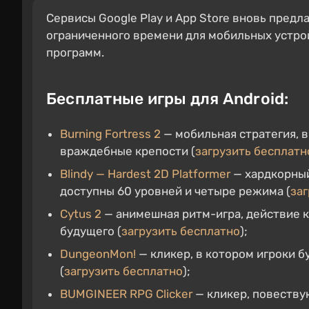
Сервисы Google Play и App Store вновь пред
ограниченного времени для мобильных устрой
программ.
Бесплатные игры для Android:
Burning Fortress 2
— мобильная стратегия, 
враждебные крепости (
загрузить бесплатн
Blindy — Hardest 2D Platformer
— хардкорный
доступны 60 уровней и четыре режима (
за
Cytus 2
— анимешная ритм-игра, действие 
будущего (
загрузить бесплатно
);
DungeonMon!
— кликер, в котором игроки б
(
загрузить бесплатно
);
BUMGINEER RPG Clicker
— кликер, повеству