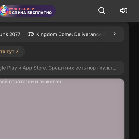
РУЛЕТКА ИГР
3
СПИНА БЕСПЛАТНО
unk 2077
Kingdom Come: Deliverance 2
S.T.A.L
е тут ⚡️
Store. Среди них есть порт культовой стратегии и выживач