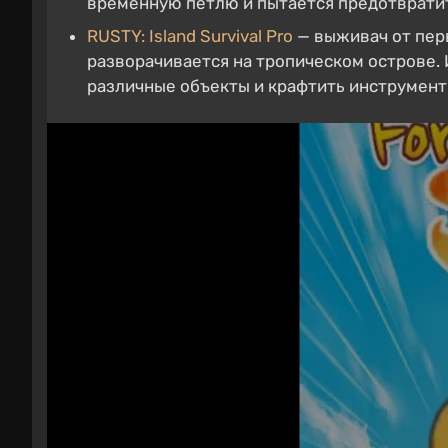
временную петлю и пытается предотвратит
RUSTY: Island Survival Pro
— выживач от перв
разворачивается на тропическом острове. 
различные объекты и крафтить инструмент