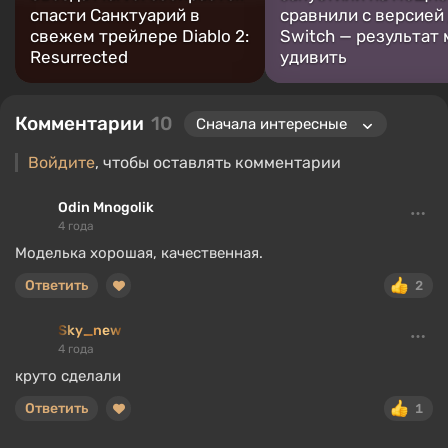
спасти Санктуарий в
сравнили с версией
свежем трейлере Diablo 2:
Switch — результат
Resurrected
удивить
Комментарии
10
Войдите
, чтобы оставлять комментарии
Odin Mnogolik
4 года
Моделька хорошая, качественная.
Ответить
2
Sky_new
4 года
круто сделали
Ответить
1