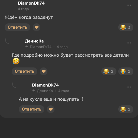
DiamonDk74
4 года
Ждём когда разденут
Ответить
3
ДенисКа
DiamonDk74
4 года
Где подробно можно будет рассмотреть все детали
Ответить
2
1
DiamonDk74
ДенисКа
4 года
А на кукле еще и пощупать :)
Ответить
1