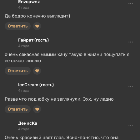
Enzopwnz
4 года
Да бодро конечно выглядит)
Ответить
Гайрат (гость)
4 года
очень секасная ммммм хачу такую в жизни пощупать я
её осчастливлю
Ответить
IceCream (гость)
4 года
Разве что под юбку не заглянули. Эхх, ну ладно
Ответить
ДенисКа
4 года
Очень красивый цвет глаз. Ясно-понятно, что она