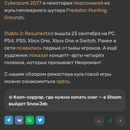
Cyberpunk 2077
и некоторых
персонажей
из
мультиплеерного шутера
Predator: Hunting
Grounds
.
Diablo 2: Resurrected
вышла 23 сентября на PC,
PS4, PS5, Xbox One, Xbox One и Switch. Ранее в
сети
появились
первые отзывы игроков. А ещё
художник
показал
концепт-арты четырёх
големов, которых призывает Некромант.
С нашим обзором ремастера культовой игры
можно ознакомиться
здесь
.
❄️ Кооп-хоррор, где нужно копать снег — в Steam
выйдет SnowJob
+2