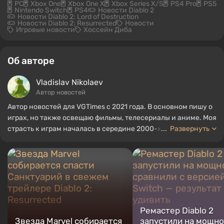
PC
Xbox One
Xbox One X
Xbox Series X/S
PS4 Pro
PS5
Nintendo Switch
PS4
Новости Diablo 2
Новости Diablo 2: Lord of Destruction
Новости Diablo 2: Resurrected
Новости
Игровые новости
Хоссейн Диба
Об авторе
Vladislav Nikolaev
Автор новостей
Автор новостей для VGTimes с 2021 года. В основном пишу о
играх, но также освещаю фильмы, телесериалы и аниме. Моя
страсть к играм началась в середине 2000-х. Я в основном
...
Развернуть
играю на ПК, и особенно люблю RPG и шутеры. Некоторые из
моих любимых игр всех времен включают Fallout, Borderlands
и The Witcher.
Ремастер Diablo 2
Звезда Marvel собирается
запустили на мощно