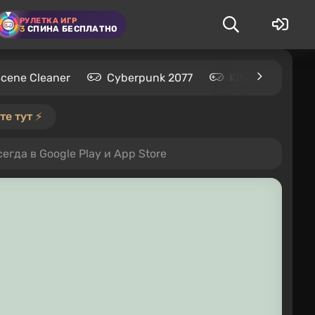
РУЛЕТКА ИГР
3
СПИНА БЕСПЛАТНО
Scene Cleaner
Cyberpunk 2077
Kingdom Come: 
е тут ⚡️
егда в Google Play и App Store