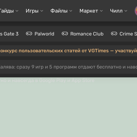
Гайды
Игры
Файлы
Маркет
Чилл
's Gate 3
Palworld
Romance Club
Crime 
конкурс пользовательских статей от VGTimes — участвуйт
алява: сразу 9 игр и 5 программ отдают бесплатно и навс