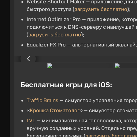
Website Shortcut Maker — приложение для 
быстрого доступа (
загрузить бесплатно
);
Internet Optimizer Pro — приложение, кото
подключиться к DNS-серверу с наилучшей
(
загрузить бесплатно
);
Equalizer FX Pro — альтернативный эквала
Бесплатные игры для iOS:
Traffic Brains
— симулятор управления горо
«
Крошка Стоматолог
» — симулятор стомато
LVL
— минималистичная головоломка, котор
вручную созданных уровней. Отдельно пре
бесконечного режима (
загрузить бесплатн