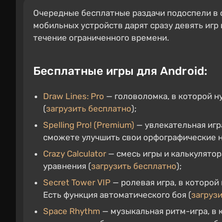
Очередные бесплатные раздачи подоспели в се
мобильных устройств дарят сразу девять игр 
течение ограниченного времени.
Бесплатные игры для Android:
Draw Lines: Pro
— головоломка, в которой н
(
загрузить бесплатно
);
Spelling Pro! (Premium)
— увлекательная игра
сможете улучшить свои орфографические н
Crazy Calculator
— смесь игры и калькулятор
уравнения (
загрузить бесплатно
);
Secret Tower VIP
— ролевая игра, в которой
Есть функция автоматического боя (
загруз
Space Rhythm
— музыкальная ритм-игра, в 