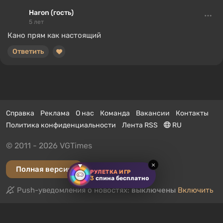
Haron (гость)
5 лет
Кано прям как настоящий
Ответить
Справка
Реклама
О нас
Команда
Вакансии
Контакты
Политика конфиденциальности
Лента RSS
RU
© 2011 - 2026 VGTimes
×
Полная версия
РУЛЕТКА ИГР
3
спина бесплатно
Push-уведомления о новостях:
выключены
Включить