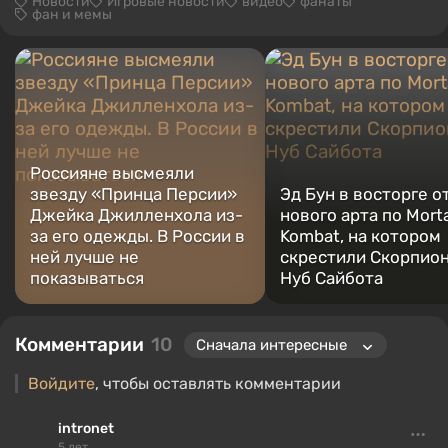
Новости
Игровые новости
видео
фанаты
фан и мемы
Россияне высмеяли
звезду «Принца Персии»
Эд Бун в восторге о
Джейка Джилленхола из-
нового арта по Morta
за его одежды. В России в
Kombat, на котором
ней лучше не
скрестили Скорпион
показываться
Нуб Сайбота
Комментарии
10
Войдите
, чтобы оставлять комментарии
intronet
5 лет