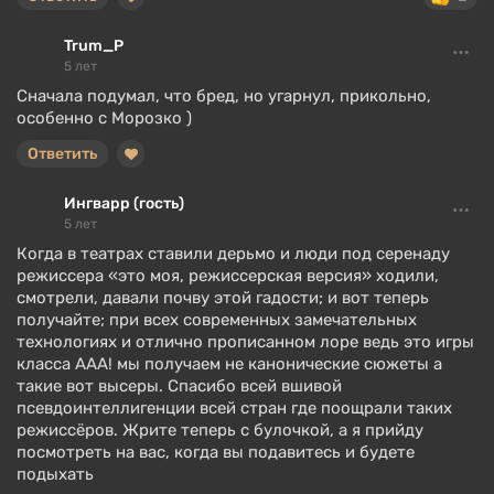
Trum_P
5 лет
Сначала подумал, что бред, но угарнул, прикольно,
особенно с Морозко )
Ответить
Ингварр (гость)
5 лет
Когда в театрах ставили дерьмо и люди под серенаду
режиссера «это моя, режиссерская версия» ходили,
смотрели, давали почву этой гадости; и вот теперь
получайте; при всех современных замечательных
технологиях и отлично прописанном лоре ведь это игры
класса ААА! мы получаем не канонические сюжеты а
такие вот высеры. Спасибо всей вшивой
псевдоинтеллигенции всей стран где поощрали таких
режиссёров. Жрите теперь с булочкой, а я прийду
посмотреть на вас, когда вы подавитесь и будете
подыхать