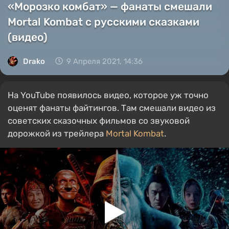
«Морозко комбат» — фанаты смешали
Mortal Kombat с русскими сказками
(видео)
Drako
9 Апреля 2021, 14:36
На YouTube появилось видео, которое уж точно
оценят фанаты файтингов. Там смешали видео из
советских сказочных фильмов со звуковой
дорожкой из трейлера
Mortal Kombat
.