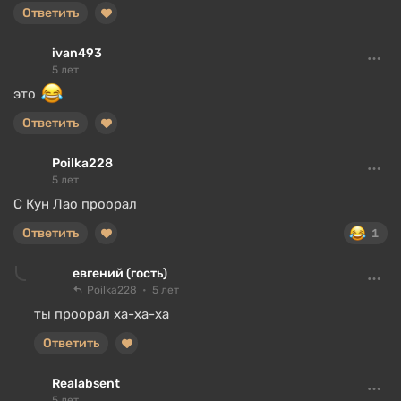
Ответить
ivan493
5 лет
это
Ответить
Poilka228
5 лет
С Кун Лао проорал
Ответить
1
евгений (гость)
Poilka228
5 лет
ты проорал ха-ха-ха
Ответить
Realabsent
5 лет