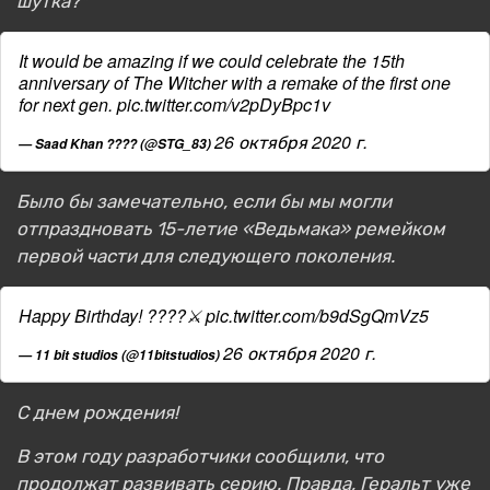
шутка?*
It would be amazing if we could celebrate the 15th
anniversary of The Witcher with a remake of the first one
for next gen.
pic.twitter.com/v2pDyBpc1v
26 октября 2020 г.
— Saad Khan ???? (@STG_83)
Было бы замечательно, если бы мы могли
отпраздновать 15-летие «Ведьмака» ремейком
первой части для следующего поколения.
Happy Birthday! ????⚔️
pic.twitter.com/b9dSgQmVz5
26 октября 2020 г.
— 11 bit studios (@11bitstudios)
С днем рождения!
В этом году разработчики сообщили, что
продолжат развивать серию. Правда, Геральт уже