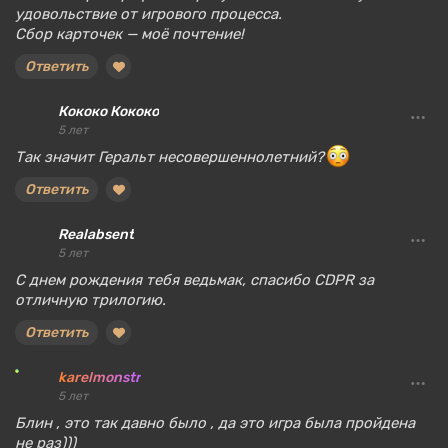
удовольствие от игрового процесса.
Сбор карточек — моё почтение!
Ответить
Кококо Кококо
5 лет
Так значит Геральт несовершеннолетний?
Ответить
Realabsent
5 лет
С днем рождения тебя ведьмак, спасибо CDPR за
отличную трилогию.
Ответить
karelmonstr
5 лет
Блин , это так давно было , да это игра была пройдена
не раз)))