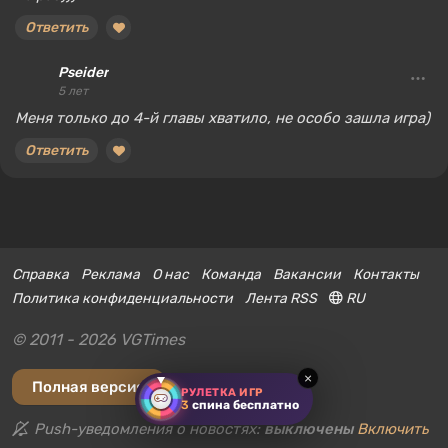
Ответить
Pseider
5 лет
Меня только до 4-й главы хватило, не особо зашла игра)
Ответить
Справка
Реклама
О нас
Команда
Вакансии
Контакты
Политика конфиденциальности
Лента RSS
RU
© 2011 - 2026 VGTimes
×
Полная версия
РУЛЕТКА ИГР
3
спина бесплатно
Push-уведомления о новостях:
выключены
Включить