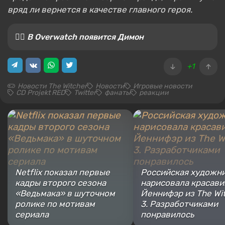
вряд ли вернется в качестве главного героя.
🚵‍♀️ В Overwatch появится Димон
+1
Новости The Witcher
Новости
Игровые новости
CD Projekt RED
Twitter
фанаты
реакции
Netflix показал первые
Российская художн
кадры второго сезона
нарисовала красави
«Ведьмака» в шуточном
Йеннифэр из The Wi
ролике по мотивам
3. Разработчиками
сериала
понравилось