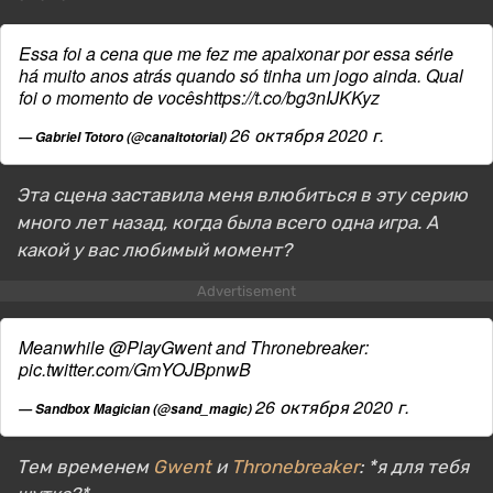
Essa foi a cena que me fez me apaixonar por essa série
há muito anos atrás quando só tinha um jogo ainda. Qual
foi o momento de vocês
https://t.co/bg3nIJKKyz
26 октября 2020 г.
— Gabriel Totoro (@canaltotorial)
Эта сцена заставила меня влюбиться в эту серию
много лет назад, когда была всего одна игра. А
какой у вас любимый момент?
Meanwhile
@PlayGwent
and Thronebreaker:
pic.twitter.com/GmYOJBpnwB
26 октября 2020 г.
— Sandbox Magician (@sand_magic)
Тем временем
Gwent
и
Thronebreaker
: *я для тебя