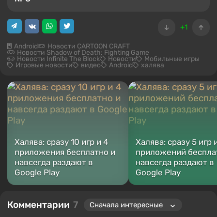
+1
Android
Новости CARTOON CRAFT
Новости Shadow of Death: Fighting Game
Новости Infinite The Block
Новости
Мобильные игры
Игровые новости
видео
Android
халява
Халява: сразу 10 игр и 4
Халява: сразу 5 игр 
приложения бесплатно и
приложений беспла
навсегда раздают в
навсегда раздают в
Google Play
Google Play
Комментарии
7