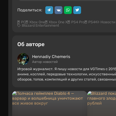
Поделиться:
PC
Xbox One
Xbox One X
PS4 Pro
PS4
Новости 
Blizzard Entertainment
Об авторе
Hennadiy Chemеris
Автор новостей
Игровой журналист. Я пишу новости для VGTimes с 2015
аниме, косплей, передовые технологии, искусственный
обзоров, топов, компиляций и других статей, связанн
включая фигурки, постеры, старые консоли и многое др
2000-х на PC и консолях.