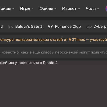
Гайды
Игры
Файлы
Маркет
Чилл
ld
Baldur's Gate 3
Romance Club
Cyberp
конкурс пользовательских статей от VGTimes — участвуйт
о известно, какие еще классы персонажей могут появиться