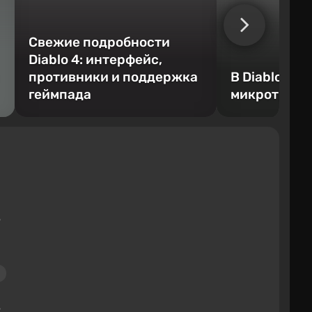
Свежие подробности
Diablo 4: интерфейс,
противники и поддержка
В Diablo 4 п
геймпада
микротранз