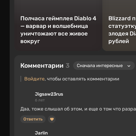
Полчаса геймплея Diablo 4
Blizzard 
— варвар и волшебница
статуэтку
уничтожают все живое
злодея Di
вокруг
рублей
Комментарии
3
Войдите
, чтобы оставлять комментарии
Jigsaw23rus
6 лет
Даа, тоже слышал об этом, и еще о том что раз
Ответить
Jarlin