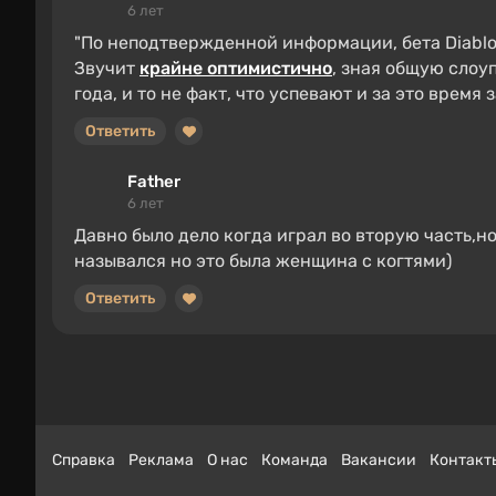
6 лет
"По неподтвержденной информации, бета Diablo 4
Звучит
крайне оптимистично
, зная общую слоу
года, и то не факт, что успевают и за это время 
Ответить
Father
6 лет
Давно было дело когда играл во вторую часть,н
назывался но это была женщина с когтями)
Ответить
Справка
Реклама
О нас
Команда
Вакансии
Контакт