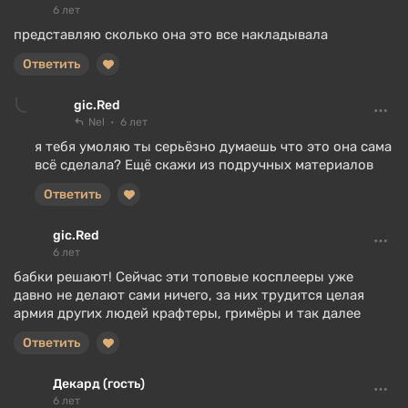
6 лет
представляю сколько она это все накладывала
Ответить
gic.Red
Nel
6 лет
я тебя умоляю ты серьёзно думаешь что это она сама
всё сделала? Ещё скажи из подручных материалов
Ответить
gic.Red
6 лет
бабки решают! Сейчас эти топовые косплееры уже
давно не делают сами ничего, за них трудится целая
армия других людей крафтеры, гримёры и так далее
Ответить
Декард (гость)
6 лет