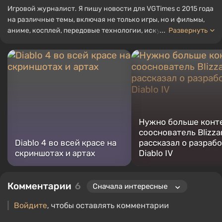
Игровой журналист. Я пишу новости для VGTimes с 2015 года
на различные темы, включая не только игры, но и фильмы,
аниме, косплей, передовые технологии, искусственный
...
Развернуть
интеллект, мемы и социальные сети. Я также автор
нескольких обзоров, топов, компиляций и других статей,
связанных с видеоиграми. Я собираю различные игровые
сувениры, включая фигурки, постеры, старые консоли и
многое другое. У меня есть живой интерес к ретро-играм. Я
играю с начала 2000-х на PC и консолях.
Нужно больше конте
сооснователь Blizza
Diablo 4 во всей красе на
рассказал о разраб
скриншотах и артах
Diablo IV
Комментарии
6
Войдите
, чтобы оставлять комментарии