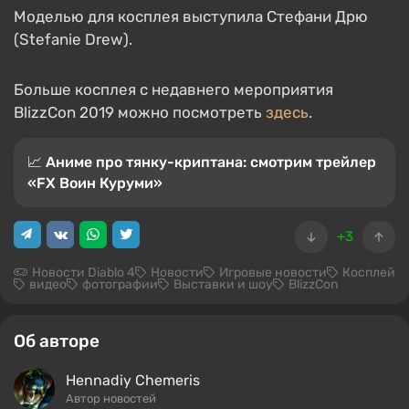
Моделью для косплея выступила Стефани Дрю
(Stefanie Drew).
Больше косплея с недавнего мероприятия
BlizzCon 2019 можно посмотреть
здесь
.
📈 Аниме про тянку-криптана: смотрим трейлер
«FX Воин Куруми»
+3
Новости Diablo 4
Новости
Игровые новости
Косплей
видео
фотографии
Выставки и шоу
BlizzCon
Об авторе
Hennadiy Chemеris
Автор новостей