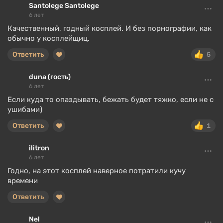
Santolege Santolege
6 лет
Качественный, годный косплей. И без порнографии, как
обычно у косплейщиц.
Ответить
5
duna (гость)
6 лет
Если куда то опаздывать, бежать будет тяжко, если не с
ушибами)
Ответить
1
ilitron
6 лет
Годно, на этот косплей наверное потратили кучу
времени
Ответить
Nel