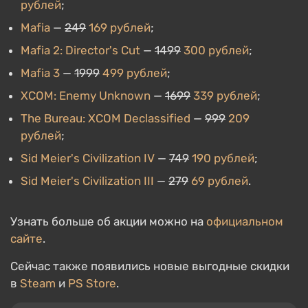
рублей
;
Mafia
—
249
169 рублей
;
Mafia 2: Director's Cut
—
1499
300 рублей
;
Mafia 3
—
1999
499 рублей
;
XCOM: Enemy Unknown
—
1699
339 рублей
;
The Bureau: XCOM Declassified
—
999
209
рублей
;
Sid Meier's Civilization IV
—
749
190 рублей
;
Sid Meier's Civilization III
—
279
69 рублей
.
Узнать больше об акции можно на
официальном
сайте
.
Сейчас также появились новые выгодные скидки
в
Steam
и
PS Store
.