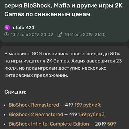
серия BioShock, Mafia и другие игры 2K
Games по сниженным ценам
ufufuf420
10 Июля 2019, 20:09
10 Июля 2019, 21:20
В магазине GOG появились новые скидки до 80%
на игры издателя 2K Games. Акция завершится 23
июля, но пока игрокам доступно несколько
интересных предложений.
Скидки:
BioShock Remastered
—
419
139 рублей
;
BioShock 2 Remastered
—
419
139 рублей
;
BioShock Infinite: Complete Edition
—
2019
509