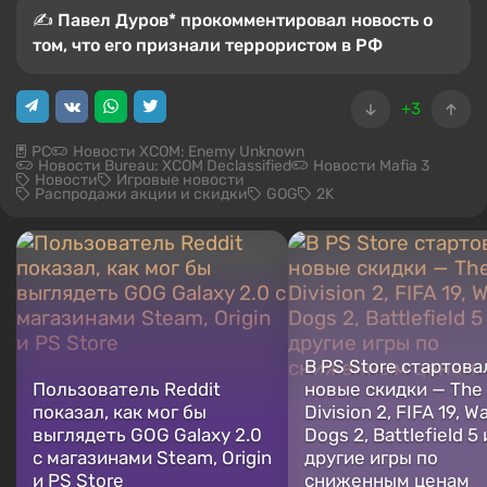
✍️ Павел Дуров* прокомментировал новость о
том, что его признали террористом в РФ
+3
PC
Новости XCOM: Enemy Unknown
Новости Bureau: XCOM Declassified
Новости Mafia 3
Новости
Игровые новости
Распродажи акции и скидки
GOG
2K
В PS Store стартова
Пользователь Reddit
новые скидки — The
показал, как мог бы
Division 2, FIFA 19, W
выглядеть GOG Galaxy 2.0
Dogs 2, Battlefield 5 
с магазинами Steam, Origin
другие игры по
и PS Store
сниженным ценам